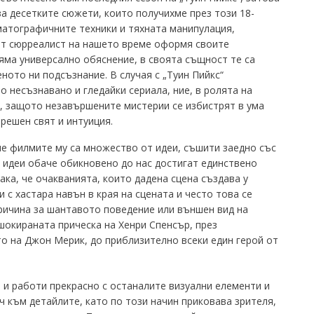
за десетките сюжети, които получихме през този 18-
матографичните техники и тяхната манипулация,
ят сюрреалист на нашето време оформя своите
яма универсално обяснение, в своята същност те са
ното ни подсъзнание. В случая с „Туин Пийкс“
 несъзнавано и гледайки сериала, ние, в ролята на
о, защото незавършените мистерии се избистрят в ума
решен свят и интуиция.
е филмите му са множество от идеи, съшити заедно със
 идеи обаче обикновено до нас достигат единствено
ака, че очакванията, които дадена сцена създава у
с хастара навън в края на сцената и често това се
ричина за шантавото поведение или външен вид на
шокираната прическа на Хенри Спенсър, през
о на Джон Мерик, до приблизително всеки един герой от
а и работи прекрасно с останалите визуални елементи и
 към детайлите, като по този начин приковава зрителя,