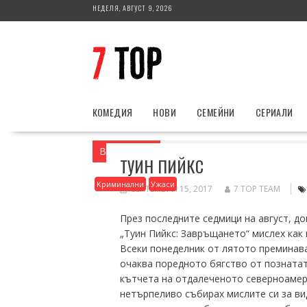
Skip
НЕДЕЛЯ, АВГУСТ 9, 2026
to
content
КОМЕДИЯ
НОВИ
СЕМЕЙНИ
СЕРИАЛИ
Вие сте тук
Home
Ужаси
Туин Пийк
ТУИН ПИЙКС
Криминални
Ужаси
СЕПТЕМВРИ 15, 2017
7 TOP TEAM
През последните седмици на август, д
„Туин Пийкс: Завръщането“ мислех как
Всеки понеделник от лятото преминава
очаква поредното бягство от познатат
кътчета на отдалеченото северноамери
нетърпеливо събирах мислите си за ви