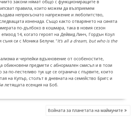
 чиито закони нямат общо с функциониращите в
липсват правила, които можем да възприемем
създава непрекъснато напрежение и любопитство,
следващата изненада. Също както отварянето на синята
амерата по-дълбоко в кошмара, така в новия сезон
 епизод 14, когато героят на Дейвид Линч, Гордън Коул
 съня си с Моника Белучи. “
It’s all a dream
,
but who is the
еализма и черпейки вдъхновение от особеностите,
а обикновени предмети с абнормален смисъл и в този
 за по-пестеливо тук ще се огранича с първите, които
тая на Купър, столът в дневната на семейство Бригс и
би летящата есенция на Боб.
Войната за планетата на маймуните