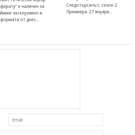
Следотърсачът, сезон 2
ферату“ е наличен за
Премиера: 27 януари...
йминг ексклузивно в
формата от днес...