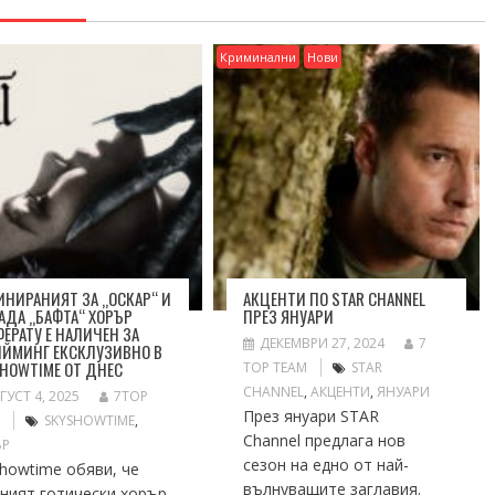
Криминални
Нови
НИРАНИЯТ ЗА „ОСКАР“ И
АКЦЕНТИ ПО STAR CHANNEL
АДА „БАФТА“ ХОРЪР
ПРЕЗ ЯНУАРИ
ЕРАТУ Е НАЛИЧЕН ЗА
ДЕКЕМВРИ 27, 2024
7
ИЙМИНГ ЕКСКЛУЗИВНО В
HOWTIME ОТ ДНЕС
TOP TEAM
STAR
CHANNEL
,
АКЦЕНТИ
,
ЯНУАРИ
ГУСТ 4, 2025
7TOP
През януари STAR
M
SKYSHOWTIME
,
Channel предлага нов
ЪР
сезон на едно от най-
howtime обяви, че
вълнуващите заглавия.
ният готически хорър