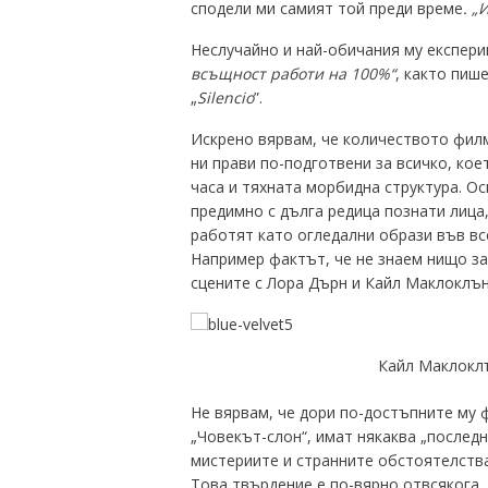
сподели ми самият той преди време
. „
Неслучайно и най-обичания му експери
всъщност работи на 100%“
, както пиш
„
Silencio
”.
Искрено вярвам, че количеството филм
ни прави по-подготвени за всичко, кое
часа и тяхната морбидна структура. О
предимно с дълга редица познати лица
работят като огледални образи във все
Например фактът, че не знаем нищо за
сцените с Лора Дърн и Кайл Маклоклън
Кайл Маклоклъ
Не вярвам, че дори по-достъпните му ф
„Човекът-слон“, имат някаква „последн
мистериите и странните обстоятелств
Това твърдение е по-вярно отвсякога, 