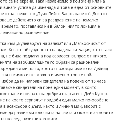
то се на екрана. Така независимо в кой жанр или на
и винаги успява да изненада и това е една от основните
нето за свежест в „Туин Пийкс: Завръщането“. Докато
зваше действието си за раздразнение на немалко
 времето, поставяйки ни в балон, чиято локация е
елевизионно развлечение.
ка към „Булевардът на залеза” или „Магьосникът от
али. Когато абсурдността на дадена ситуация, като тази
на, не бива подлагана под сериозен въпрос от никого,
нията на заобикалящите го образи са рационални.
ърждава и мисълта, която спохожда името на Дейвид
н свят всичко е възможно и именно това е най-
избра да ни направи свидетели на повече от 15 часа
тавахме свидетели на поне един момент, в който
светване и появата на добрия стар агент Дейл Купър.
ие на което сериалът придоби един малко по-особено
а в асансьора с Дъги, както и личния ми фаворит с
еме да развие митологията на света и сюжети за новите
ъв поглед, визитни картички.