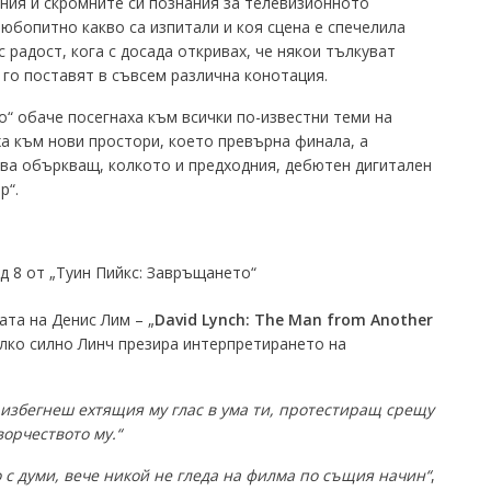
ания и скромните си познания за телевизионното
бопитно какво са изпитали и коя сцена е спечелила
с радост, кога с досада откривах, че някои тълкуват
 го поставят в съвсем различна конотация.
“ обаче посегнаха към всички по-известни теми на
ха към нови простори, което превърна финала, а
ва объркващ, колкото и предходния, дебютен дигитален
р“.
д 8 от „Туин Пийкс: Завръщането“
ата на Денис Лим – „
David Lynch: The Man from Another
олко силно Линч презира интерпретирането на
избегнеш ехтящия му глас в ума ти, протестиращ срещу
орчеството му.“
с думи, вече никой не гледа на филма по същия начин“
,