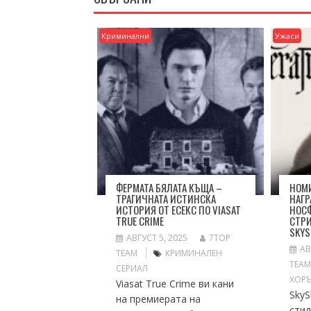
Криминални
Ужаси
ФЕРМАТА БЯЛАТА КЪЩА –
НОМИ
ТРАГИЧНАТА ИСТИНСКА
НАГР
ИСТОРИЯ ОТ ЕСЕКС ПО VIASAT
НОСФ
TRUE CRIME
СТР
SKYS
АВГУСТ 5, 2025
7TOP
АВ
TEAM
КРИМИНАЛЕН
TEA
СЕРИАЛ
ХОР
Viasat True Crime ви кани
SkyS
на премиерата на
стил