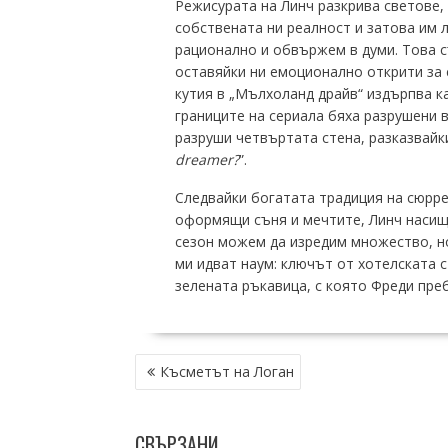
Режисурата на Линч разкрива светове,
собствената ни реалност и затова им 
рационално и обвържем в думи. Това 
оставяйки ни емоционално открити за 
кутия в „Мълхоланд драйв“ издърпва к
границите на сериала бяха разрушени в
разруши четвъртата стена, разказвайки
dreamer?
”.
Следвайки богатата традиция на сюрр
оформящи съня и мечтите, Линч насищ
сезон можем да изредим множество, но
ми идват наум: ключът от хотелската с
зелената ръкавица, с която Фреди пре
НАВИГАЦИЯ
Късметът на Логан
СВЪРЗАНИ