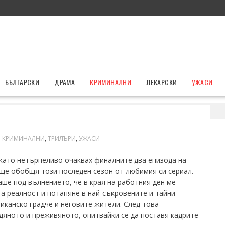
БЪЛГАРСКИ
ДРАМА
КРИМИНАЛНИ
ЛЕКАРСКИ
УЖАСИ
с
КРИМИНАЛНИ
,
ТРИЛЪРИ
,
УЖАСИ
окато нетърпеливо очаквах финалните два епизода на
 ще обобщя този последен сезон от любимия си сериал.
ше под вълнението, че в края на работния ден ме
а реалност и потапяне в най-съкровените и тайни
канско градче и неговите жители. След това
дяното и преживяното, опитвайки се да поставя кадрите