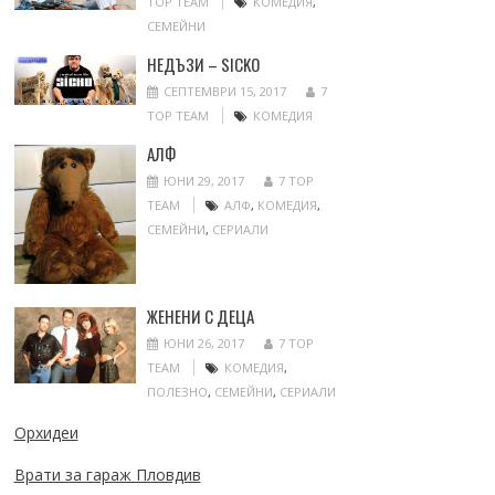
TOP TEAM
КОМЕДИЯ
,
СЕМЕЙНИ
НЕДЪЗИ – SICKO
СЕПТЕМВРИ 15, 2017
7
TOP TEAM
КОМЕДИЯ
АЛФ
ЮНИ 29, 2017
7 TOP
TEAM
АЛФ
,
КОМЕДИЯ
,
СЕМЕЙНИ
,
СЕРИАЛИ
ЖЕНЕНИ С ДЕЦА
ЮНИ 26, 2017
7 TOP
TEAM
КОМЕДИЯ
,
ПОЛЕЗНО
,
СЕМЕЙНИ
,
СЕРИАЛИ
Орхидеи
Врати за гараж Пловдив