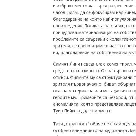
и избрах вместо да търся разрешение 
часов филм, да се фокусирам над кине
благодарение на които най-популярни
произведения. Логиката на сънищата н
причудлива материализация на собстве
проблемите са свързани с колективното
зрители, се превръщаме в част от нег
ни, благодарение на собствения ни вът
Самият Линч неведнъж е коментирал, ч
средствата на киното. От завършените
откъси. Филмите му са структурирани т
зрителя първоначално, биват обърнати 
оказва материална или метафизична п
героите му. Примерите са безброй, от 
аномалията, която представлява лицет
Туин Пийкс в даден момент.
Тази „странност“ обаче не е самоцелн
особено вниманието на художника Линч