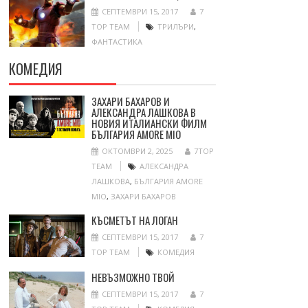
СЕПТЕМВРИ 15, 2017
7
TOP TEAM
ТРИЛЪРИ
,
ФАНТАСТИКА
КОМЕДИЯ
ЗАХАРИ БАХАРОВ И
АЛЕКСАНДРА ЛАШКОВА В
НОВИЯ ИТАЛИАНСКИ ФИЛМ
БЪЛГАРИЯ AMORE MIO
ОКТОМВРИ 2, 2025
7TOP
TEAM
АЛЕКСАНДРА
ЛАШКОВА
,
БЪЛГАРИЯ AMORE
MIO
,
ЗАХАРИ БАХАРОВ
КЪСМЕТЪТ НА ЛОГАН
СЕПТЕМВРИ 15, 2017
7
TOP TEAM
КОМЕДИЯ
НЕВЪЗМОЖНО ТВОЙ
СЕПТЕМВРИ 15, 2017
7