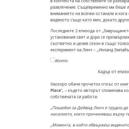
в контекста на собствените си разбир
развлечение. Същевременно ми беше лю
вниманието на всички останали и кога 
видяното също като мен, докато други
Последните 2 епизода от „Завръщането
установения свят и дори се прехвърли
съответно и целия сезон в също толко
експеримент на Линч – „Инланд Емпайъ
Кадър от епизо
Наскоро обаче прочетох откъс от книг
Place
”, – където авторът споменава к
собствената си работа:
„
Пишейки за Дейвид Линч е трудно да 
насилието, което причиняваш върху тв
„Момента, в който обвържеш видяното 