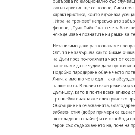
обвързва го емоционално със случващо
какъв архетип ще се позове, Линч почт
характеристики, които вдъхнаха усеща
„Игра на тронове“ непрекъснато забър
фенове, „Туин Пийкс“ като че забавяше
някъде извън познатите ни рамки за т
Независимо дали разпознаваме препрат
Оз“, тя не завършва както бихме очакв
на Дъги през по-голямата част от сезо
започваме да се чудим дали преживява
Подобно пародиране обаче често потв
Линч, а именно че в един така абсурде
плашещото. В новия сезон режисьорът 
Дъги-шоу, като в почти всеки епизод с
тръпнейки очаквахме електрическо при
Обръщане на очакванията, благодарен
забавен стил (добри примери са сценат
шоколадовото зайче) и си освободи вр
герои със съдържанието на, поне на пр