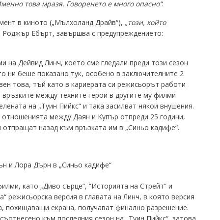
Именно това мразя. Говоренето е много опасно“
.
мент в киното („Мълхоланд Драйв“),
„този, който
е Роджър Ебърт, завършва с предупреждението:
и на Дейвид Линч, което сме гледали преди този сезон
то ни беше показано тук, особено в заключителните 2
свен това, тъй като в кариерата си режисьорът работи
, връзките между техните герои в другите му филми
лената на „Туин Пийкс“ и така засилват някои внушения.
 отношенията между Даян и Купър отпреди 25 години,
 отпращат назад към връзката им в „Синьо кадифе“.
н и Лора Дърн в „Синьо кадифе“
илми, като „Диво сърце“, “Историята на Стрейт” и
а“ режисьорска версия в главата на Линч, в която версия
а, похищаващи екрана, получават финално разрешение.
съотнесено към последния сезон на „Туин Пийкс“, затова