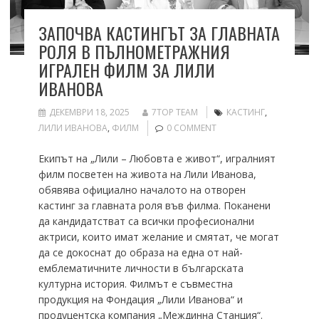
ЗАПОЧВА КАСТИНГЪТ ЗА ГЛАВНАТА
РОЛЯ В ПЪЛНОМЕТРАЖНИЯ
ИГРАЛЕН ФИЛМ ЗА ЛИЛИ
ИВАНОВА
ДЕКЕМВРИ 18, 2025
7TOP TEAM
КАСТИНГ
,
ЛИЛИ ИВАНОВА
,
ФИЛМ
0 COMMENT
Екипът на „Лили – Любовта е живот“, игралният
филм посветен на живота на Лили Иванова,
обявява официално началото на отворен
кастинг за главната роля във филма. Поканени
да кандидатстват са всички професионални
актриси, които имат желание и смятат, че могат
да се докоснат до образа на една от най-
емблематичните личности в българската
културна история. Филмът е съвместна
продукция на Фондация „Лили Иванова“ и
продуцентска компания „Междинна Станция“.