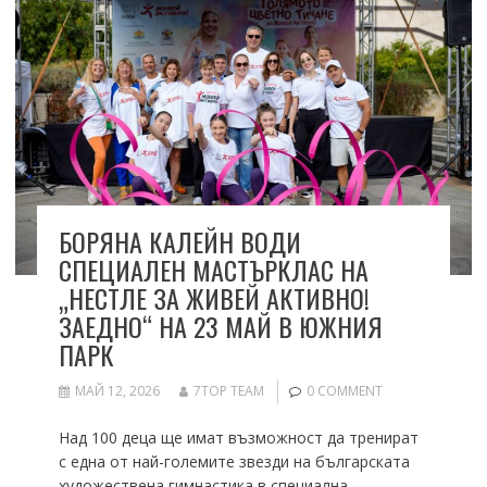
БОРЯНА КАЛЕЙН ВОДИ
СПЕЦИАЛЕН МАСТЪРКЛАС НА
„НЕСТЛЕ ЗА ЖИВЕЙ АКТИВНО!
ЗАЕДНО“ НА 23 МАЙ В ЮЖНИЯ
ПАРК
МАЙ 12, 2026
7TOP TEAM
0 COMMENT
Над 100 деца ще имат възможност да тренират
с една от най-големите звезди на българската
художествена гимнастика в специална