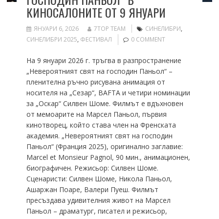
КИНОСАЛОНИТЕ ОТ 9 ЯНУАРИ
ЯНУАРИ 6, 2026
7TOP TEAM
СИНЕЛИБРИ
,
СИНЕЛИБРИ 2025
,
ФЕСТИВАЛ
0 COMMENT
На 9 януари 2026 г. тръгва в разпространение
„Невероятният свят на господин Паньол“ –
пленителна ръчно рисувана анимация от
носителя на „Сезар“, BAFTA и четири номинации
за „Оскар“ Силвен Шоме. Филмът е вдъхновен
от мемоарите на Марсел Паньол, първия
кинотворец, който става член на Френската
академия. „Невероятният свят на господин
Паньол“ (Франция 2025), оригинално заглавие:
Marcel et Monsieur Pagnol, 90 мин., анимационен,
биографичен. Режисьор: Силвен Шоме.
Сценаристи: Силвен Шоме, Никола Паньол,
Ашаржан Поаре, Валери Пуеш. Филмът
пресъздава удивителния живот на Марсел
Паньол – драматург, писател и режисьор,