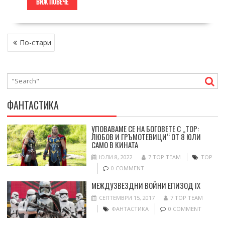
ВИЖ ПОВЕЧЕ
НАВИГАЦИЯ
По-стари
ФАНТАСТИКА
УПОВАВАМЕ СЕ НА БОГОВЕТЕ С „ТОР:
ЛЮБОВ И ГРЪМОТЕВИЦИ“ ОТ 8 ЮЛИ
САМО В КИНАТА
ЮЛИ 8, 2022
7 TOP TEAM
ТОР
0 COMMENT
МЕЖДУЗВЕЗДНИ ВОЙНИ ЕПИЗОД IX
СЕПТЕМВРИ 15, 2017
7 TOP TEAM
ФАНТАСТИКА
0 COMMENT