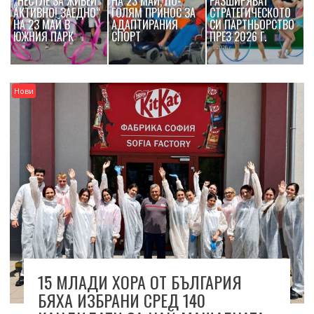
„НЕСТЛЕ ЗА ЖИВЕЙ
НА 23 МАЙ, ПО-
РАЗШИРЯВАТ
АКТИВНО! ЗАЕДНО“
ГОЛЯМ ПРИНОС ЗА
СТРАТЕГИЧЕСКОТО
НА 23 МАЙ В
АДАПТИРАНИЯ
СИ ПАРТНЬОРСТВО
ЮЖНИЯ ПАРК
СПОРТ
ПРЕЗ 2026 Г.
Нови
15 МЛАДИ ХОРА ОТ БЪЛГАРИЯ
БЯХА ИЗБРАНИ СРЕД 140