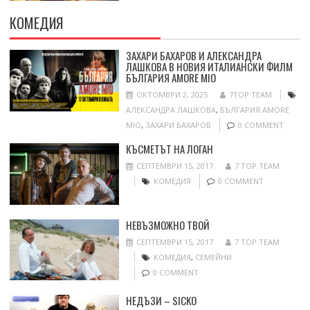
КОМЕДИЯ
ЗАХАРИ БАХАРОВ И АЛЕКСАНДРА
ЛАШКОВА В НОВИЯ ИТАЛИАНСКИ ФИЛМ
БЪЛГАРИЯ AMORE MIO
ОКТОМВРИ 2, 2025
7TOP TEAM
АЛЕКСАНДРА ЛАШКОВА
,
БЪЛГАРИЯ AMORE
MIO
,
ЗАХАРИ БАХАРОВ
0 COMMENT
КЪСМЕТЪТ НА ЛОГАН
СЕПТЕМВРИ 15, 2017
7 TOP TEAM
КОМЕДИЯ
0 COMMENT
НЕВЪЗМОЖНО ТВОЙ
СЕПТЕМВРИ 15, 2017
7 TOP TEAM
КОМЕДИЯ
,
СЕМЕЙНИ
0 COMMENT
НЕДЪЗИ – SICKO