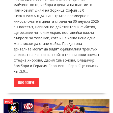
майчинството, избора и цената на щастието
Най-новият филм на Зорница София „3.0
КИЛОГРАМА ЩАСТИЕ“ тръгва премиерно в
киносалоните в цялата страна на 30 януари 2026
г. Сюжетът, написан по действителни събития,
ще оживее на голям екран, поставяйки важни
въпроси за това как, кога и на каква цена една
жена може да стане майка. Преди това
зрителите могат да видят официалния трейлър
и плакат на лентата, в който главни роли заемат
Стефка Янорова, Дария Симеонова, Владимир
Зомбори и Герасим Георгиев – Геро. Сценаристи
на „3.0…
ВИЖ ПОВЕЧЕ
Нови