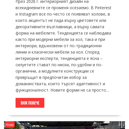
През 2026 г. интериорният дизайн на
всекидневните се променя осезаемо. В Pinterest
и Instagram все по-често се появяват холове, в
които акцентът не пада върху цветовете или
декоративните възглавници, а върху самата
форма на мебелите. Тенденцията се наблюдава
както при модерни мебели за хол, така и при
интериори, вдъхновени от по-традиционни
линии и класически мебели за хол. Според
интериорни експерти, тенденцията е ясна –
силуетите стават по-ниски, по-удобни и по-
органични, а модулните конструкции се
превръщат в предпочитан избор за
домакинствата, които търсят адаптивност и
функционалност. Новите форми не са просто…
ВИЖ ПОВЕЧЕ
Нови