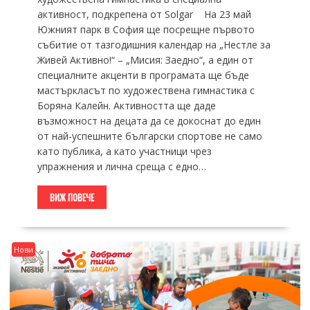
активност, подкрепена от Solgar На 23 май
Южният парк в София ще посрещне първото
събитие от тазгодишния календар на „Нестле за
Живей Активно!“ – „Мисия: Заедно“, а един от
специалните акценти в програмата ще бъде
мастъркласът по художествена гимнастика с
Боряна Калейн. Активността ще даде
възможност на децата да се докоснат до един
от най-успешните български спортове не само
като публика, а като участници чрез
упражнения и лична среща с едно…
ВИЖ ПОВЕЧЕ
Нови