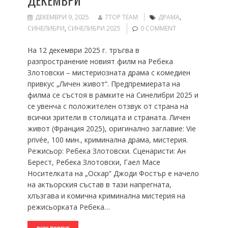
ДЕКЕМВРИ
ДЕКЕМВРИ 9, 2025
7TOP TEAM
ДРАМА
,
СИНЕЛИБРИ
,
СИНЕЛИБРИ 2025
0 COMMENT
На 12 декември 2025 г. тръгва в
разпространение новият филм на Ребека
Злотовски – мистериозната драма с комедиен
привкус „Личен живот“. Предпремиерата на
филма се състоя в рамките на Синелибри 2025 и
се увенча с положителен отзвук от страна на
всички зрители в столицата и страната. Личен
живот (Франция 2025), оригинално заглавие: Vie
privée, 100 мин., криминална драма, мистерия.
Режисьор: Ребека Злотовски. Сценаристи: Ан
Берест, Ребека Злотовски, Гаел Масе
Носителката на „Оскар“ Джоди Фостър е начело
на актьорския състав в тази напрегната,
хлъзгава и комична криминална мистерия на
режисьорката Ребека…