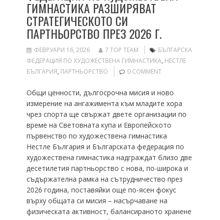
ГИМНАСТИКА РАЗШИРЯВАТ
СТРАТЕГИЧЕСКОТО СИ
ПАРТНЬОРСТВО ПРЕЗ 2026 Г.
ФЕВРУАРИ 16, 2026
7 TOP TEAM
БЪЛГАРСКА
ФЕДЕРАЦИЯ ПО ХУДОЖЕСТВЕНА ГИМНАСТИКА
,
НЕСТЛЕ
БЪЛГАРИЯ
,
ПАРТНЬОРСТВО
0 COMMENT
Общи ценности, дългосрочна мисия и ново
измерение на ангажимента към младите хора
чрез спорта ще свържат двете организации по
време на Световната купа и Европейското
първенство по художествена гимнастика
Нестле България и Българската федерация по
художествена гимнастика надграждат близо две
десетилетия партньорство с нова, по-широка и
съдържателна рамка на сътрудничество през
2026 година, поставяйки още по-ясен фокус
върху общата си мисия – насърчаване на
физическата активност, балансираното хранене