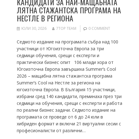
КАНДИДАТИ ЗА НАЙ-МАЩАБНАТА
ЛЯТНА СТАЖАНТСКА ПРОГРАМА НА
НЕСТЛЕ В РЕГИОНА
ЮЛИ 30, 2026
7TOP TEAM
0 COMMENT
Седмото издание на програмата събра над 100
участници от Югоизточна Европа за три
седмици обучения, срещи с експерти и
практически бизнес опит 106 млади хора от
Югоизточна Европа завършиха Summer’s Cool
2026 – мащабна лятна стажантска програма
Summer’s Cool на Нестле за региона на
югоизточна Европа. В България 15 участници,
избрани сред 140 кандидати, преминаха през три
седмици на обучения, срещи с експерти и работа
по реални бизнес задачи. Седмото издание на
програмата се проведе от 6 до 24 юли в
хибриден формат и включи 21 виртуални сесии с
професионалисти от различни…