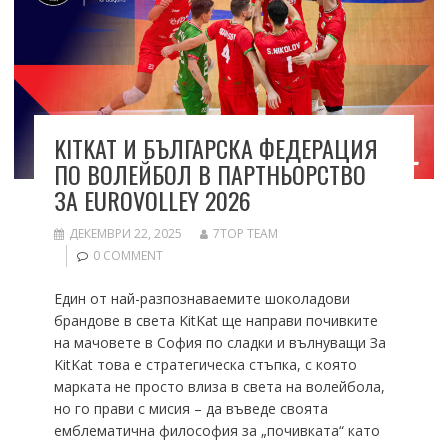
KITKAT И БЪЛГАРСКА ФЕДЕРАЦИЯ
ПО ВОЛЕЙБОЛ В ПАРТНЬОРСТВО
ЗА EUROVOLLEY 2026
ДЕКЕМВРИ 22, 2025
7TOP TEAM
0 COMMENT
Един от най-разпознаваемите шоколадови
брандове в света KitKat ще направи почивките
на мачовете в София по сладки и вълнуващи За
KitKat това е стратегическа стъпка, с която
марката не просто влиза в света на волейбола,
но го прави с мисия – да въведе своята
емблематична философия за „почивката“ като