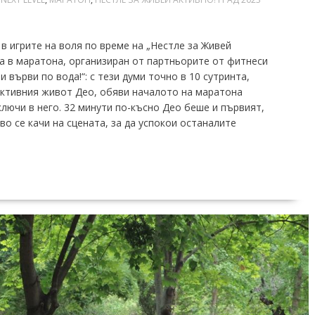
 в игрите на воля по време на „Нестле за Живей
ха в маратона, организиран от партньорите от фитнеси
върви по вода!“: с тези думи точно в 10 сутринта,
Активния живот Део, обяви началото на маратона
включи в него. 32 минути по-късно Део беше и първият,
о се качи на сцената, за да успокои останалите