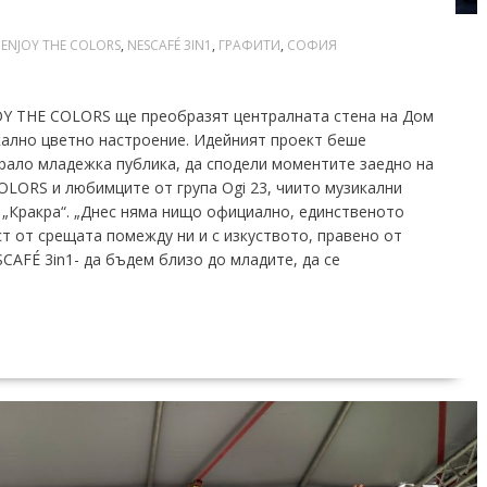
ENJOY THE COLORS
,
NESCAFÉ 3IN1
,
ГРАФИТИ
,
СОФИЯ
OY THE COLORS ще преобразят централната стена на Дом
икално цветно настроение. Идейният проект беше
рало младежка публика, да сподели моментите заедно на
OLORS и любимците от група Ogi 23, чиито музикални
„Кракра“. „Днес няма нищо официално, единственото
т от срещата помежду ни и с изкуството, правено от
CAFÉ 3in1- да бъдем близо до младите, да се