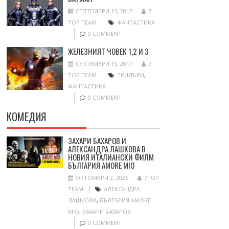
СЕПТЕМВРИ 15, 2017
7
TOP TEAM
ФАНТАСТИКА
0 COMMENT
ЖЕЛЕЗНИЯТ ЧОВЕК 1,2 И 3
СЕПТЕМВРИ 15, 2017
7
TOP TEAM
ТРИЛЪРИ
,
ФАНТАСТИКА
0 COMMENT
КОМЕДИЯ
ЗАХАРИ БАХАРОВ И
АЛЕКСАНДРА ЛАШКОВА В
НОВИЯ ИТАЛИАНСКИ ФИЛМ
БЪЛГАРИЯ AMORE MIO
ОКТОМВРИ 2, 2025
7TOP
TEAM
АЛЕКСАНДРА
ЛАШКОВА
,
БЪЛГАРИЯ AMORE
MIO
,
ЗАХАРИ БАХАРОВ
0 COMMENT