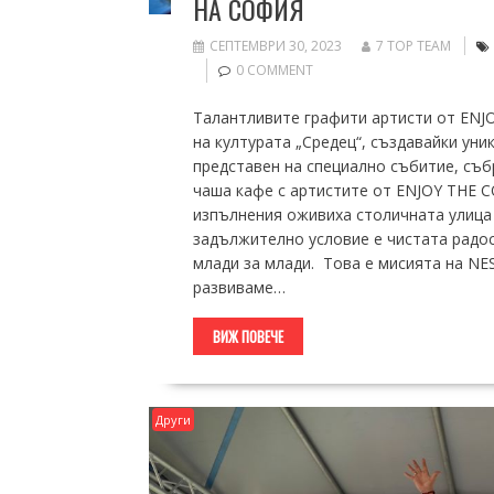
НА СОФИЯ
СЕПТЕМВРИ 30, 2023
7 TOP TEAM
0 COMMENT
Талантливите графити артисти от ENJ
на културата „Средец“, създавайки ун
представен на специално събитие, съб
чаша кафе с артистите от ENJOY THE C
изпълнения оживиха столичната улица 
задължително условие е чистата радос
млади за млади. Това е мисията на NES
развиваме…
ВИЖ ПОВЕЧЕ
Други