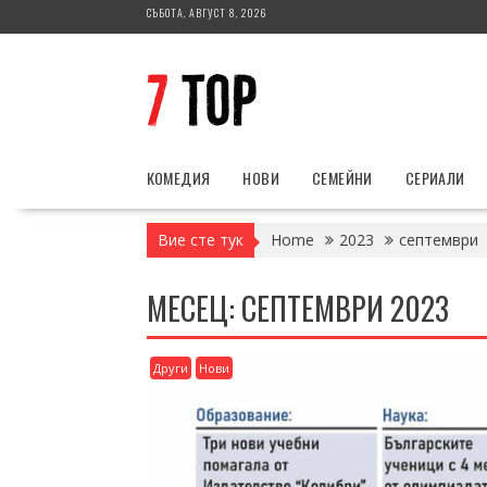
Skip
СЪБОТА, АВГУСТ 8, 2026
to
content
КОМЕДИЯ
НОВИ
СЕМЕЙНИ
СЕРИАЛИ
Вие сте тук
Home
2023
септември
МЕСЕЦ:
СЕПТЕМВРИ 2023
Други
Нови