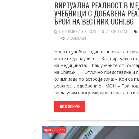
ВИРТУАЛНА РЕАЛНОСТ В МЕ
УЧЕБНИЦИ С ДОБАВЕНА РЕАЛ
БРОЙ НА ВЕСТНИК UCHI.BG
СЕПТЕМВРИ 30, 2023
7 TOP TEAM
0 COMMENT
Новата учебна година започна, а с нея 
можете да научите: – Как виртуалната
на медицината; – Как учените от бълга
на ChatGPT; – Отлично представяне и 
олимпиада по астрофизика; – Кои са п
реалност, одобрени от МОН; – Три нов
ли да учим програмиране в ерата на и
ВИЖ ПОВЕЧЕ
Други
Нови