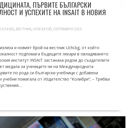
ДИЦИНАТА, ПЪРВИТЕ БЪЛГАРСКИ
НОСТ И УСПЕХИТЕ НА INSAIT В НОВИЯ
UCHI.BG
,
ВЕСТНИК
,
НОВ БРОЙ
,
СЕПТЕМВРИ 2023
излиза и новият брой на вестник Uchi.bg, от който
 реалност подпомага бъдещите лекари в овладяването
рския институт INSAIT застанаха редом до създателите
пет медала за учениците ни на Международната
ървите по рода си български учебници с добавена
и учебни помагала от Издателство “Колибри”; – Трябва
зкуствения…