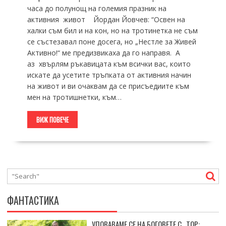
часа до полунощ на големия празник на
активния живот Йордан Йовчев: “Освен на
халки съм бил и на кон, но на тротинетка не съм
се състезавал поне досега, но „Нестле за Живей
Активно!“ ме предизвикаха да го направя. А
аз хвърлям ръкавицата към всички вас, които
искате да усетите тръпката от активния начин
на живот и ви очаквам да се присъедиите към
мен на тротишнетки, към…
ВИЖ ПОВЕЧЕ
ФАНТАСТИКА
УПОВАВАМЕ СЕ НА БОГОВЕТЕ С „ТОР: