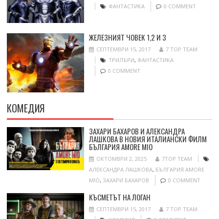
ФАНТАСТИКА
0 COMMENT
ЖЕЛЕЗНИЯТ ЧОВЕК 1,2 И 3
СЕПТЕМВРИ 15, 2017
7 TOP TEAM
ТРИЛЪРИ
,
ФАНТАСТИКА
0 COMMENT
КОМЕДИЯ
ЗАХАРИ БАХАРОВ И АЛЕКСАНДРА
ЛАШКОВА В НОВИЯ ИТАЛИАНСКИ ФИЛМ
БЪЛГАРИЯ AMORE MIO
ОКТОМВРИ 2, 2025
7TOP TEAM
АЛЕКСАНДРА ЛАШКОВА
,
БЪЛГАРИЯ AMORE
MIO
,
ЗАХАРИ БАХАРОВ
0 COMMENT
КЪСМЕТЪТ НА ЛОГАН
СЕПТЕМВРИ 15, 2017
7 TOP TEAM