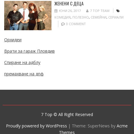
ЖЕНЕНИ С ДЕЦА
ЮНИ 26, 2017
7 TOP TEAM
КОМЕДИЯ
,
ПОЛЕЗНО
,
СЕМЕЙНИ
,
СЕРИАЛИ
0 COMMENT
Орхидеи
Врати за гараж Пловдив
Спиране на адблу
премахване на дпф
7 Top © All Right Reserved
Proudly powered by WordPress
|
Theme: SuperNews by
Acme
Themes