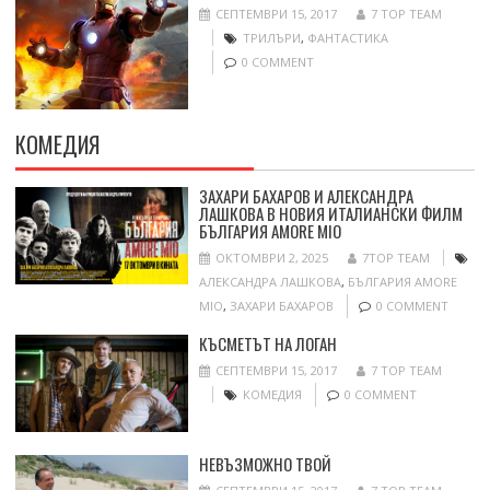
СЕПТЕМВРИ 15, 2017
7 TOP TEAM
ТРИЛЪРИ
,
ФАНТАСТИКА
0 COMMENT
КОМЕДИЯ
ЗАХАРИ БАХАРОВ И АЛЕКСАНДРА
ЛАШКОВА В НОВИЯ ИТАЛИАНСКИ ФИЛМ
БЪЛГАРИЯ AMORE MIO
ОКТОМВРИ 2, 2025
7TOP TEAM
АЛЕКСАНДРА ЛАШКОВА
,
БЪЛГАРИЯ AMORE
MIO
,
ЗАХАРИ БАХАРОВ
0 COMMENT
КЪСМЕТЪТ НА ЛОГАН
СЕПТЕМВРИ 15, 2017
7 TOP TEAM
КОМЕДИЯ
0 COMMENT
НЕВЪЗМОЖНО ТВОЙ