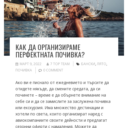
КАК ДА ОРГАНИЗИРАМЕ
ПЕРФЕКТНАТА ПОЧИВКА?
МАРТ 9, 2022
7 TOP TEAM
БАНСКИ
,
ЛЯТО
,
ПОЧИВКА
0 COMMENT
Ако ви е писнало от ежедневието и търсите да
отидете някъде, да смените средата, да си
починете – време е да обърнете внимание на
себе си и да се замислите за заслужена почивка
или екскурзия. Има множество дестинации и
хотели по света, които организират наред с
авиокомпаниите своите дейности и предлагат
сезонни оферти с намаления. Можете да