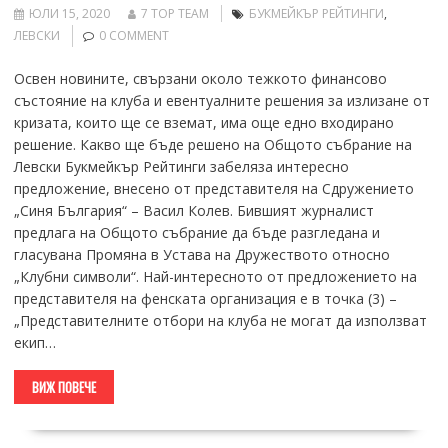
ЮЛИ 15, 2020
7 TOP TEAM
БУКМЕЙКЪР РЕЙТИНГИ
,
ЛЕВСКИ
0 COMMENT
Освен новините, свързани около тежкото финансово
състояние на клуба и евентуалните решения за излизане от
кризата, които ще се вземат, има още едно входирано
решение. Какво ще бъде решено на Общото събрание на
Левски Букмейкър Рейтинги забеляза интересно
предложение, внесено от представителя на Сдружението
„Синя България“ – Васил Колев. Бившият журналист
предлага на Общото събрание да бъде разгледана и
гласувана Промяна в Устава на Дружеството относно
„Клубни символи“. Най-интересното от предложението на
представителя на фенската организация е в точка (3) –
„Представителните отбори на клуба не могат да използват
екип…
ВИЖ ПОВЕЧЕ