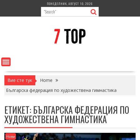
Skip
ПОНЕДЕЛНИК, АВГУСТ 10, 2026
to
content
Вие сте тук
Home
Българска федерация по художествена гимнастика
ЕТИКЕТ:
БЪЛГАРСКА ФЕДЕРАЦИЯ ПО
ХУДОЖЕСТВЕНА ГИМНАСТИКА
Нови