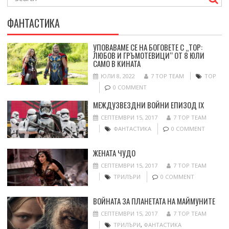
ФАНТАСТИКА
УПОВАВАМЕ СЕ НА БОГОВЕТЕ С „ТОР:
ЛЮБОВ И ГРЪМОТЕВИЦИ“ ОТ 8 ЮЛИ
САМО В КИНАТА
ЮЛИ 8, 2022
7 TOP TEAM
ТОР
0 COMMENT
МЕЖДУЗВЕЗДНИ ВОЙНИ ЕПИЗОД IX
СЕПТЕМВРИ 15, 2017
7 TOP TEAM
ФАНТАСТИКА
0 COMMENT
ЖЕНАТА ЧУДО
СЕПТЕМВРИ 15, 2017
7 TOP TEAM
ТРИЛЪРИ
0 COMMENT
ВОЙНАТА ЗА ПЛАНЕТАТА НА МАЙМУНИТЕ
СЕПТЕМВРИ 15, 2017
7 TOP TEAM
ТРИЛЪРИ
,
ФАНТАСТИКА