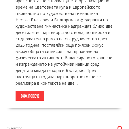
чрез спорта ще свържат двете организации по
време на Световната купа и Европейското
първенство по художествена гимнастика
Нестле България и Българската федерация по
художествена гимнастика надграждат близо две
десетилетия партньорство с нова, по-широка и
съдържателна рамка на сътрудничество през
2026 година, поставяйки още по-ясен фокус
върху общата си мисия – насърчаване на
физическата активност, балансираното хранене
и изграждането на устойчиви навици сред
децата и младите хора в България. През
настоящата година партньорството ще се
реализира в контекста на две…
ВИЖ ПОВЕЧЕ