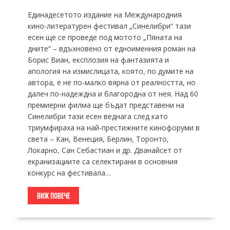
Единадесетото издание на Международния
кино-литературен фестивал „Синелибри“ тази
есен ще се проведе под мотото „Пяната на
дните“ – вдъхновено от едноименния роман на
Борис Виан, експлозия на фантазията и
апология на измислицата, която, по думите на
автора, е не по-малко вярна от реалността, но
далеч по-надеждна и благородна от нея. Над 60
премиерни филма ще бъдат представени на
Синелибри тази есен веднага след като
триумфираха на най-престижните кинофоруми в
света – Кан, Венеция, Берлин, Торонто,
Локарно, Сан Себастиан и др. Дванайсет от
екранизациите са селектирани в основния
конкурс на фестивала…
ВИЖ ПОВЕЧЕ