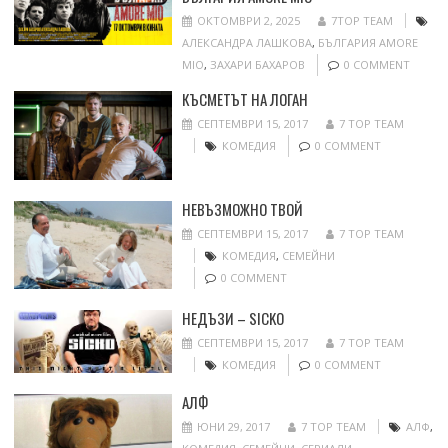
ОКТОМВРИ 2, 2025
7TOP TEAM
АЛЕКСАНДРА ЛАШКОВА
,
БЪЛГАРИЯ AMORE
MIO
,
ЗАХАРИ БАХАРОВ
0 COMMENT
КЪСМЕТЪТ НА ЛОГАН
СЕПТЕМВРИ 15, 2017
7 TOP TEAM
КОМЕДИЯ
0 COMMENT
НЕВЪЗМОЖНО ТВОЙ
СЕПТЕМВРИ 15, 2017
7 TOP TEAM
КОМЕДИЯ
,
СЕМЕЙНИ
0 COMMENT
НЕДЪЗИ – SICKO
СЕПТЕМВРИ 15, 2017
7 TOP TEAM
КОМЕДИЯ
0 COMMENT
АЛФ
ЮНИ 29, 2017
7 TOP TEAM
АЛФ
,