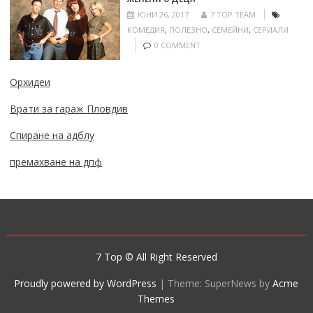
ЮНИ 26, 2017
7 TOP TEAM
КОМЕДИЯ
,
ПОЛЕЗНО
,
СЕМЕЙНИ
,
СЕРИАЛИ
0 COMMENT
Орхидеи
Врати за гараж Пловдив
Спиране на адблу
премахване на дпф
7 Top © All Right Reserved
Proudly powered by WordPress
|
Theme: SuperNews by
Acme
Themes