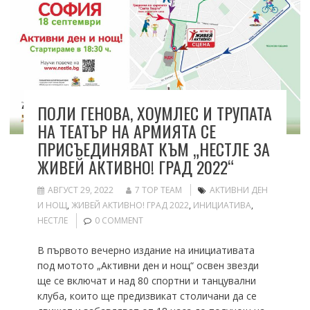
ПОЛИ ГЕНОВА, ХОУМЛЕС И ТРУПАТА
НА ТЕАТЪР НА АРМИЯТА СЕ
ПРИСЪЕДИНЯВАТ КЪМ „НЕСТЛЕ ЗА
ЖИВЕЙ АКТИВНО! ГРАД 2022“
АВГУСТ 29, 2022
7 TOP TEAM
АКТИВНИ ДЕН
И НОЩ
,
ЖИВЕЙ АКТИВНО! ГРАД 2022
,
ИНИЦИАТИВА
,
НЕСТЛЕ
0 COMMENT
В първото вечерно издание на инициативата
под мотото „Активни ден и нощ“ освен звезди
ще се включат и над 80 спортни и танцувални
клуба, които ще предизвикат столичани да се