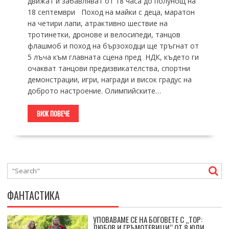
движат и забавляват от 18 часа до полунощ на
18 септември Поход на майки с деца, маратон
на четири лапи, атрактивно шествие на
тротинетки, дронове и велосипеди, танцов
флашмоб и поход на бързоходци ще тръгнат от
5 лъча към главната сцена пред НДК, където ги
очакват танцови предизвикателства, спортни
демонстрации, игри, награди и висок градус на
доброто настроение. Олимпийските…
ВИЖ ПОВЕЧЕ
ФАНТАСТИКА
УПОВАВАМЕ СЕ НА БОГОВЕТЕ С „ТОР:
ЛЮБОВ И ГРЪМОТЕВИЦИ“ ОТ 8 ЮЛИ