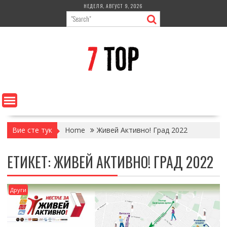
Skip
НЕДЕЛЯ, АВГУСТ 9, 2026
to
content
Вие сте тук
Home
Живей Активно! Град 2022
ЕТИКЕТ:
ЖИВЕЙ АКТИВНО! ГРАД 2022
Други