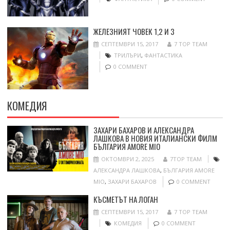
ЖЕЛЕЗНИЯТ ЧОВЕК 1,2 И 3
СЕПТЕМВРИ 15, 2017
7 TOP TEAM
ТРИЛЪРИ
,
ФАНТАСТИКА
0 COMMENT
КОМЕДИЯ
ЗАХАРИ БАХАРОВ И АЛЕКСАНДРА
ЛАШКОВА В НОВИЯ ИТАЛИАНСКИ ФИЛМ
БЪЛГАРИЯ AMORE MIO
ОКТОМВРИ 2, 2025
7TOP TEAM
АЛЕКСАНДРА ЛАШКОВА
,
БЪЛГАРИЯ AMORE
MIO
,
ЗАХАРИ БАХАРОВ
0 COMMENT
КЪСМЕТЪТ НА ЛОГАН
СЕПТЕМВРИ 15, 2017
7 TOP TEAM
КОМЕДИЯ
0 COMMENT