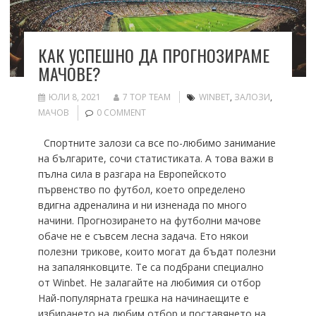
КАК УСПЕШНО ДА ПРОГНОЗИРАМЕ
МАЧОВЕ?
ЮЛИ 8, 2021
7 TOP TEAM
WINBET
,
ЗАЛОЗИ
,
МАЧОВ
0 COMMENT
Спортните залози са все по-любимо занимание
на българите, сочи статистиката. А това важи в
пълна сила в разгара на Европейското
първенство по футбол, което определено
вдигна адреналина и ни изненада по много
начини. Прогнозирането на футболни мачове
обаче не е съвсем лесна задача. Ето някои
полезни трикове, които могат да бъдат полезни
на запалянковците. Те са подбрани специално
от Winbet. Не залагайте на любимия си отбор
Най-популярната грешка на начинаещите е
избирането на любим отбор и поставянето на