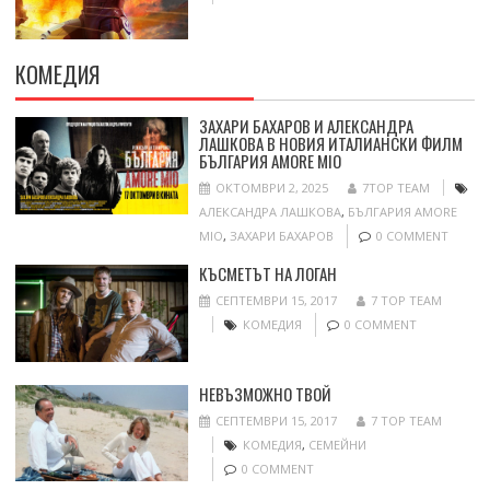
КОМЕДИЯ
ЗАХАРИ БАХАРОВ И АЛЕКСАНДРА
ЛАШКОВА В НОВИЯ ИТАЛИАНСКИ ФИЛМ
БЪЛГАРИЯ AMORE MIO
ОКТОМВРИ 2, 2025
7TOP TEAM
АЛЕКСАНДРА ЛАШКОВА
,
БЪЛГАРИЯ AMORE
MIO
,
ЗАХАРИ БАХАРОВ
0 COMMENT
КЪСМЕТЪТ НА ЛОГАН
СЕПТЕМВРИ 15, 2017
7 TOP TEAM
КОМЕДИЯ
0 COMMENT
НЕВЪЗМОЖНО ТВОЙ
СЕПТЕМВРИ 15, 2017
7 TOP TEAM
КОМЕДИЯ
,
СЕМЕЙНИ
0 COMMENT