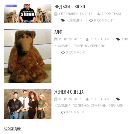
НЕДЪЗИ – SICKO
СЕПТЕМВРИ 15, 2017
7 TOP TEAM
КОМЕДИЯ
0 COMMENT
АЛФ
ЮНИ 29, 2017
7 TOP TEAM
АЛФ
,
КОМЕДИЯ
,
СЕМЕЙНИ
,
СЕРИАЛИ
0 COMMENT
ЖЕНЕНИ С ДЕЦА
ЮНИ 26, 2017
7 TOP TEAM
КОМЕДИЯ
,
ПОЛЕЗНО
,
СЕМЕЙНИ
,
СЕРИАЛИ
0 COMMENT
Орхидеи