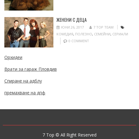
ЖЕНЕНИ С ДЕЦА
ЮНИ 26, 2017
7 TOP TEAM
КОМЕДИЯ
,
ПОЛЕЗНО
,
СЕМЕЙНИ
,
СЕРИАЛИ
0 COMMENT
Орхидеи
Врати за гараж Пловдив
Спиране на адблу
премахване на дпф
7 Top © All Right Reserved