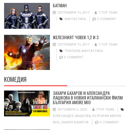
БАТМАН
СЕПТЕМВРИ 15, 2017
7 TOP TEAM
ФАНТАСТИКА
0 COMMENT
ЖЕЛЕЗНИЯТ ЧОВЕК 1,2 И 3
СЕПТЕМВРИ 15, 2017
7 TOP TEAM
ТРИЛЪРИ
,
ФАНТАСТИКА
0 COMMENT
КОМЕДИЯ
ЗАХАРИ БАХАРОВ И АЛЕКСАНДРА
ЛАШКОВА В НОВИЯ ИТАЛИАНСКИ ФИЛМ
БЪЛГАРИЯ AMORE MIO
ОКТОМВРИ 2, 2025
7TOP TEAM
АЛЕКСАНДРА ЛАШКОВА
,
БЪЛГАРИЯ AMORE
MIO
,
ЗАХАРИ БАХАРОВ
0 COMMENT