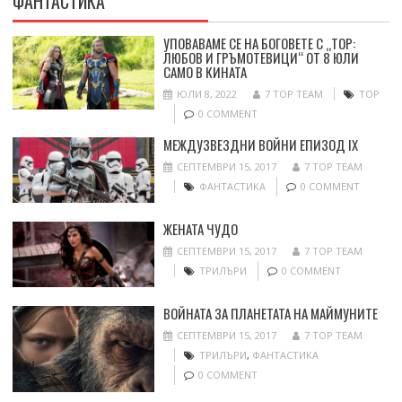
ФАНТАСТИКА
УПОВАВАМЕ СЕ НА БОГОВЕТЕ С „ТОР:
ЛЮБОВ И ГРЪМОТЕВИЦИ“ ОТ 8 ЮЛИ
САМО В КИНАТА
ЮЛИ 8, 2022
7 TOP TEAM
ТОР
0 COMMENT
МЕЖДУЗВЕЗДНИ ВОЙНИ ЕПИЗОД IX
СЕПТЕМВРИ 15, 2017
7 TOP TEAM
ФАНТАСТИКА
0 COMMENT
ЖЕНАТА ЧУДО
СЕПТЕМВРИ 15, 2017
7 TOP TEAM
ТРИЛЪРИ
0 COMMENT
ВОЙНАТА ЗА ПЛАНЕТАТА НА МАЙМУНИТЕ
СЕПТЕМВРИ 15, 2017
7 TOP TEAM
ТРИЛЪРИ
,
ФАНТАСТИКА
0 COMMENT