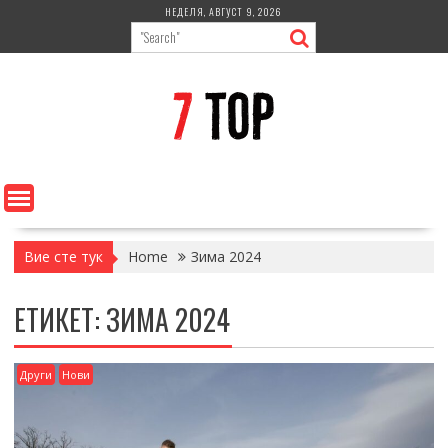
Skip
НЕДЕЛЯ, АВГУСТ 9, 2026
to
content
Вие сте тук
Home
Зима 2024
ЕТИКЕТ:
ЗИМА 2024
Други
Нови