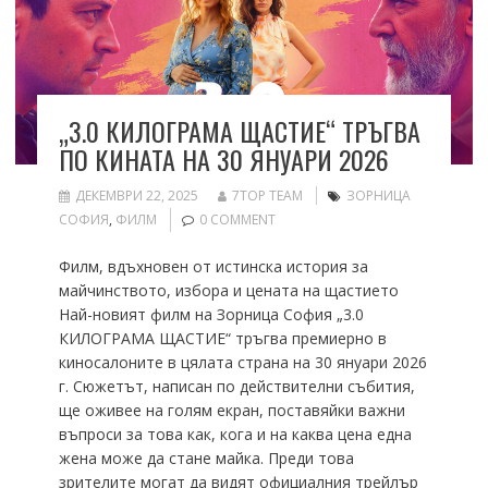
„3.0 КИЛОГРАМА ЩАСТИЕ“ ТРЪГВА
ПО КИНАТА НА 30 ЯНУАРИ 2026
ДЕКЕМВРИ 22, 2025
7TOP TEAM
ЗОРНИЦА
СОФИЯ
,
ФИЛМ
0 COMMENT
Филм, вдъхновен от истинска история за
майчинството, избора и цената на щастието
Най-новият филм на Зорница София „3.0
КИЛОГРАМА ЩАСТИЕ“ тръгва премиерно в
киносалоните в цялата страна на 30 януари 2026
г. Сюжетът, написан по действителни събития,
ще оживее на голям екран, поставяйки важни
въпроси за това как, кога и на каква цена една
жена може да стане майка. Преди това
зрителите могат да видят официалния трейлър