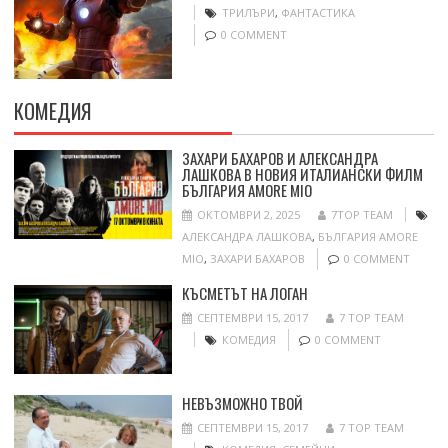
ТРИЛЪРИ
,
ФАНТАСТИКА
0 COMMENT
КОМЕДИЯ
ЗАХАРИ БАХАРОВ И АЛЕКСАНДРА
ЛАШКОВА В НОВИЯ ИТАЛИАНСКИ ФИЛМ
БЪЛГАРИЯ AMORE MIO
ОКТОМВРИ 2, 2025
7TOP TEAM
АЛЕКСАНДРА ЛАШКОВА
,
БЪЛГАРИЯ AMORE
MIO
,
ЗАХАРИ БАХАРОВ
0 COMMENT
КЪСМЕТЪТ НА ЛОГАН
СЕПТЕМВРИ 15, 2017
7 TOP TEAM
КОМЕДИЯ
0 COMMENT
НЕВЪЗМОЖНО ТВОЙ
СЕПТЕМВРИ 15, 2017
7 TOP TEAM