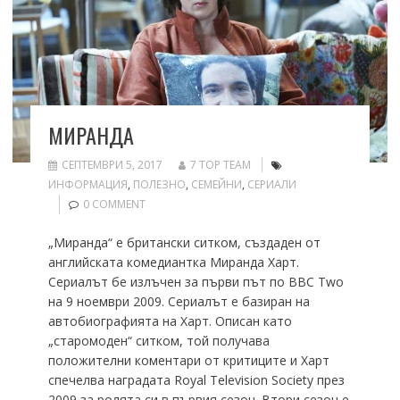
МИРАНДА
СЕПТЕМВРИ 5, 2017
7 TOP TEAM
ИНФОРМАЦИЯ
,
ПОЛЕЗНО
,
СЕМЕЙНИ
,
СЕРИАЛИ
0 COMMENT
„Миранда“ е британски ситком, създаден от
английската комедиантка Миранда Харт.
Сериалът бе излъчен за първи път по BBC Two
на 9 ноември 2009. Сериалът е базиран на
автобиографията на Харт. Описан като
„старомоден“ ситком, той получава
положителни коментари от критиците и Харт
спечелва наградата Royal Television Society през
2009 за ролята си в първия сезон. Втори сезон е