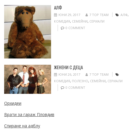
АЛФ
ЮНИ 29, 2017
7 TOP TEAM
АЛФ
,
КОМЕДИЯ
,
СЕМЕЙНИ
,
СЕРИАЛИ
0 COMMENT
ЖЕНЕНИ С ДЕЦА
ЮНИ 26, 2017
7 TOP TEAM
КОМЕДИЯ
,
ПОЛЕЗНО
,
СЕМЕЙНИ
,
СЕРИАЛИ
0 COMMENT
Орхидеи
Врати за гараж Пловдив
Спиране на адблу