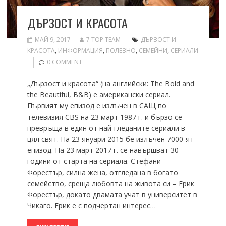
ДЪРЗОСТ И КРАСОТА
МАЙ 9, 2017
7 TOP TEAM
ДЪРЗОСТ И
КРАСОТА
,
ИНФОРМАЦИЯ
,
ПОЛЕЗНО
,
СЕМЕЙНИ
,
СЕРИАЛИ
0 COMMENT
„Дързост и красота“ (на английски: The Bold and
the Beautiful, B&B) е американски сериал.
Първият му епизод е излъчен в САЩ по
телевизия CBS на 23 март 1987 г. и бързо се
превръща в един от най-гледаните сериали в
цял свят. На 23 януари 2015 бе излъчен 7000-ят
епизод. На 23 март 2017 г. се навършват 30
години от старта на сериала. Стефани
Форестър, силна жена, отгледана в богато
семейство, среща любовта на живота си – Ерик
Форестър, докато двамата учат в университет в
Чикаго. Ерик е с подчертан интерес…