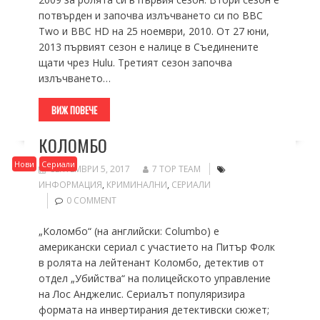
потвърден и започва излъчването си по BBC
Two и BBC HD на 25 ноември, 2010. От 27 юни,
2013 първият сезон е налице в Съединените
щати чрез Hulu. Третият сезон започва
излъчването…
ВИЖ ПОВЕЧЕ
КОЛОМБО
Нови
Сериали
СЕПТЕМВРИ 5, 2017
7 TOP TEAM
ИНФОРМАЦИЯ
,
КРИМИНАЛНИ
,
СЕРИАЛИ
0 COMMENT
„Коломбо“ (на английски: Columbo) е
американски сериал с участието на Питър Фолк
в ролята на лейтенант Коломбо, детектив от
отдел „Убийства“ на полицейското управление
на Лос Анджелис. Сериалът популяризира
формата на инвертирания детективски сюжет;