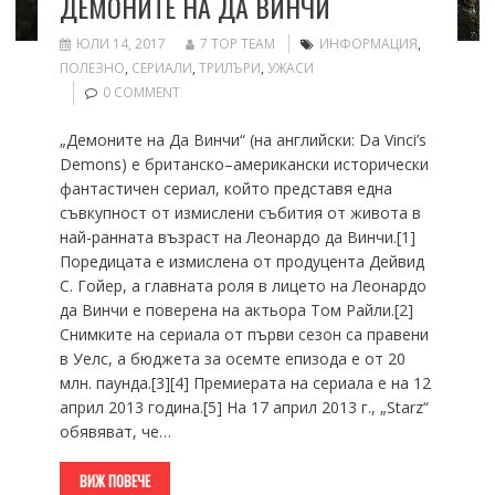
ДЕМОНИТЕ НА ДА ВИНЧИ
ЮЛИ 14, 2017
7 TOP TEAM
ИНФОРМАЦИЯ
,
ПОЛЕЗНО
,
СЕРИАЛИ
,
ТРИЛЪРИ
,
УЖАСИ
0 COMMENT
„Демоните на Да Винчи“ (на английски: Da Vinci’s
Demons) е британско–американски исторически
фантастичен сериал, който представя една
съвкупност от измислени събития от живота в
най-ранната възраст на Леонардо да Винчи.[1]
Поредицата е измислена от продуцента Дейвид
С. Гойер, а главната роля в лицето на Леонардо
да Винчи е поверена на актьора Том Райли.[2]
Снимките на сериала от първи сезон са правени
в Уелс, а бюджета за осемте епизода е от 20
млн. паунда.[3][4] Премиерата на сериала е на 12
април 2013 година.[5] На 17 април 2013 г., „Starz“
обявяват, че…
ВИЖ ПОВЕЧЕ