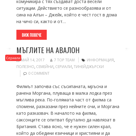
комуникира с тях създават доста весели
ситуации. Действието се разнообразява и от
сина на Алън – Джейк, който е чест гост в дома
на чичо си, както и от…
ВИЖ ПОВЕЧЕ
МЪГЛИТЕ НА АВАЛОН
Сериали
МАЙ 14, 2017
7 TOP TEAM
ИНФОРМАЦИЯ
,
ПОЛЕЗНО
,
СЕМЕЙНИ
,
СЕРИАЛИ
,
ТИНЕЙДЖЪРСКИ
0 COMMENT
Филмът започва със съсипаната, мръсна и
ранена Моргана, плуваща в малка лодка през
мъглива река. По-голямата част от филма са
спомени, разказани през нейните очи, и Моргана
като разказвач. В началото на филма,
саксонците се опитват брутално да навлязат в
Британия. Става ясно, че е нужен силен крал,
който да обедини езичници и християни и да