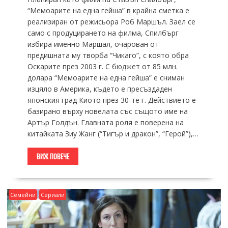
“Мемоарите на една гейша” в крайна сметка е
реализиран от режисьора Роб Маршъл. Заел се
само с продуцирането на филма, Спилбърг
избира именно Маршал, очарован от
предишната му творба “Чикаго”, с която обра
Оскарите през 2003 г. С бюджет от 85 млн.
долара “Мемоарите на една гейша” е сниман
изцяло в Америка, където е пресъздаден
японския град Киото през 30-те г. Действието е
базирано върху новелата със същото име на
Артър Голдън. Главната роля е поверена на
китайката Зиу Жанг (“Тигър и дракон”, “Герой”),…
ВИЖ ПОВЕЧЕ
Семейни
Сериали