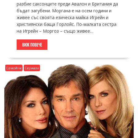
разбие саксонците преди Авалон и Британия да
бъдат загубени. Моргана е на осем години и
живее със своята езическа майка Игрейн и
християнски баща Горлойс. По-малката сестра
на Игрейн – Моргоз – също живее…
ВИЖ ПОВЕЧЕ
Семейни
Сериали