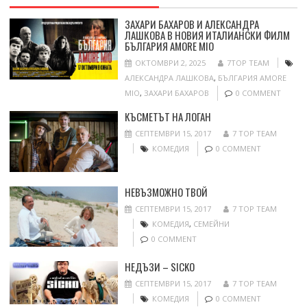
ЗАХАРИ БАХАРОВ И АЛЕКСАНДРА
ЛАШКОВА В НОВИЯ ИТАЛИАНСКИ ФИЛМ
БЪЛГАРИЯ AMORE MIO
ОКТОМВРИ 2, 2025
7TOP TEAM
АЛЕКСАНДРА ЛАШКОВА
,
БЪЛГАРИЯ AMORE
MIO
,
ЗАХАРИ БАХАРОВ
0 COMMENT
КЪСМЕТЪТ НА ЛОГАН
СЕПТЕМВРИ 15, 2017
7 TOP TEAM
КОМЕДИЯ
0 COMMENT
НЕВЪЗМОЖНО ТВОЙ
СЕПТЕМВРИ 15, 2017
7 TOP TEAM
КОМЕДИЯ
,
СЕМЕЙНИ
0 COMMENT
НЕДЪЗИ – SICKO
СЕПТЕМВРИ 15, 2017
7 TOP TEAM
КОМЕДИЯ
0 COMMENT