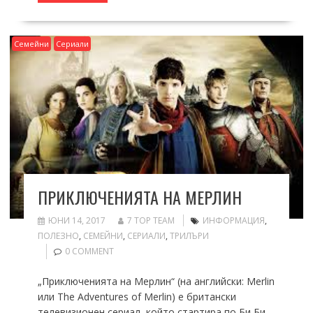
Семейни
Сериали
ПРИКЛЮЧЕНИЯТА НА МЕРЛИН
ЮНИ 14, 2017
7 TOP TEAM
ИНФОРМАЦИЯ
,
ПОЛЕЗНО
,
СЕМЕЙНИ
,
СЕРИАЛИ
,
ТРИЛЪРИ
0 COMMENT
„Приключенията на Мерлин“ (на английски: Merlin
или The Adventures of Merlin) е британски
телевизионен сериал, който стартира по Би Би