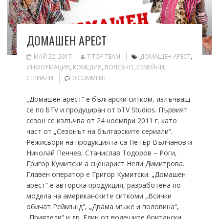
ДОМАШЕН АРЕСТ
МАЙ 22, 2017
7 TOP TEAM
ДОМАШЕН АРЕСТ
,
ИНФОРМАЦИЯ
,
КОМЕДИЯ
,
ПОЛЕЗНО
,
СЕМЕЙНИ
,
СЕРИАЛИ
0 COMMENT
„Домашен арест“ е български ситком, излъчващ
се по bTV и продуциран от bTV Studios. Първият
сезон се излъчва от 24 ноември 2011 г. като
част от „Сезонът на българските сериали“.
Режисьори на продукцията са Петър Вълчанов и
Николай Пенчев, Станислав Тодоров – Роги,
Григор Кумитски а сценарист Нели Димитрова.
Главен оператор е Григор Кумитски. „Домашен
арест“ е авторска продукция, разработена по
модела на американските ситкоми „Всички
обичат Реймънд“, „Двама мъже и половина“,
„Приятели“ и др. Един от водещите британски