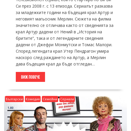
Си през 2008 г. с 13 епизода. Сериалът разказва
за младежките години на бъдещия крал Артур и
неговият магьосник Мерлин. Сюжета на филма
значително се отличава както от сведенията за
крал Артур дадени от Нений в „История на
бритите“, така и от легендарните сведения
дадени от Джефри Монмутски и Томас Малори.
Според легендата крал Утер Пендрагон умира
наскоро след раждането на Артур, а Мерлин
дава бъдещия крал да бъде отгледан…
ВИЖ ПОВЕЧЕ
Български
Комедия
Семейни
Сериали