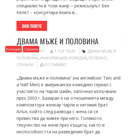
специалисти в този жанр – режисьорът Бен
Келет – консултира екипа в…
ВИЖ ПОВЕЧЕ
ДВАМА МЪЖЕ И ПОЛОВИНА
Комедия
Сериали
МАЙ 17, 2017
7 TOP TEAM
ДВАМА МЪЖЕ И
ПОЛОВИНА
,
ИНФОРМАЦИЯ
,
КОМЕДИЯ
,
ПОЛЕЗНО
,
СЕРИАЛИ
0 COMMENT
„Двама мъже и половина“ (на английски: Two and
a Half Men) е американски комедиен сериал с
участието на Чарли Шийн, започнал излъчване
през 2003 г. Базиран е на отношенията между
композитора-женкар Чарли и неговия брат
Алън, който след развода с жена си се
премества да живее при него. Голямото
текучество на жени през къщата, както и
неспособността на разведения брат да