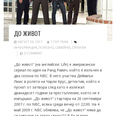
ДО ЖИВОТ
АВГУСТ 26, 2017
7 TOP TEAM
ИНФОРМАЦИЯ
,
ПОЛЕЗНО
,
СЕМЕЙНИ
,
СЕРИАЛИ
0 COMMENT
„До живот“ (на английски: Life) е американски
сериал по идея на Ранд Равич, който е излъчен в
два сезона по NBC. В него участва Деймиън
Люис в ролята на Чарли Крус, детектив, който е
пуснат от затвора след като е излежал
дванадесет години за престъпление, което не е
извършил. „До живот“ стартира на 26 септември
2007 г. по NBC, всяка сряда вечер от 22:00. На 4
май 2009 г. NBC обявява, че „До живот“ няма да
се завърне за трети сезон.[1] В България