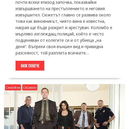
почти всеки епизод започва, показвайки
извършването на престъплението и неговия
извършител. Сюжетът главно се развива около
това как виновникът, чиято вина е известна,
накрая ще бъде разкрит и арестуван. Коломбо е
мърляво изглеждащ полицай, който е често
подценяван от колегите си и от убиеца „на
деня“. Въпреки своя външен вид и привидна
разсеяност, той разплита всичките…
ВИЖ ПОВЕЧЕ
Семейни
Сериали