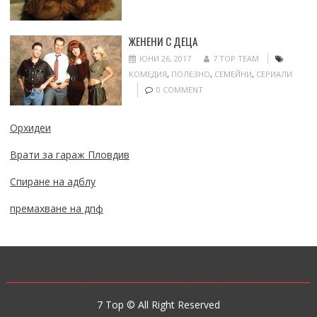
ЖЕНЕНИ С ДЕЦА
ЮНИ 26, 2017
7 TOP TEAM
КОМЕДИЯ
,
ПОЛЕЗНО
,
СЕМЕЙНИ
,
СЕРИАЛИ
0 COMMENT
Орхидеи
Врати за гараж Пловдив
Спиране на адблу
премахване на дпф
7 Top © All Right Reserved