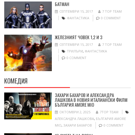
БАТМАН
СЕПТЕМВРИ 15, 2017
7 TOP TEAM
ФАНТАСТИКА
0 COMMENT
ЖЕЛЕЗНИЯТ ЧОВЕК 1,2 И 3
СЕПТЕМВРИ 15, 2017
7 TOP TEAM
ТРИЛЪРИ
,
ФАНТАСТИКА
0 COMMENT
КОМЕДИЯ
ЗАХАРИ БАХАРОВ И АЛЕКСАНДРА
ЛАШКОВА В НОВИЯ ИТАЛИАНСКИ ФИЛМ
БЪЛГАРИЯ AMORE MIO
ОКТОМВРИ 2, 2025
7TOP TEAM
АЛЕКСАНДРА ЛАШКОВА
,
БЪЛГАРИЯ AMORE
MIO
,
ЗАХАРИ БАХАРОВ
0 COMMENT