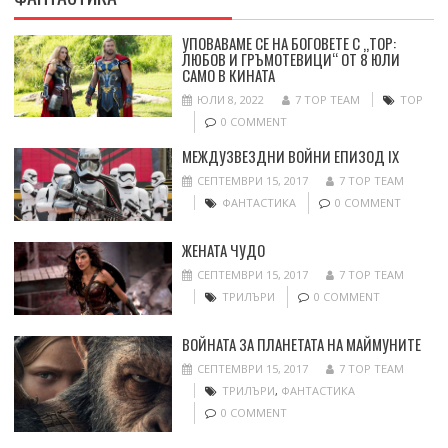
УПОВАВАМЕ СЕ НА БОГОВЕТЕ С „ТОР:
ЛЮБОВ И ГРЪМОТЕВИЦИ“ ОТ 8 ЮЛИ
САМО В КИНАТА
ЮЛИ 8, 2022
7 TOP TEAM
ТОР
0 COMMENT
МЕЖДУЗВЕЗДНИ ВОЙНИ ЕПИЗОД IX
СЕПТЕМВРИ 15, 2017
7 TOP TEAM
ФАНТАСТИКА
0 COMMENT
ЖЕНАТА ЧУДО
СЕПТЕМВРИ 15, 2017
7 TOP TEAM
ТРИЛЪРИ
0 COMMENT
ВОЙНАТА ЗА ПЛАНЕТАТА НА МАЙМУНИТЕ
СЕПТЕМВРИ 15, 2017
7 TOP TEAM
ТРИЛЪРИ
,
ФАНТАСТИКА
0 COMMENT