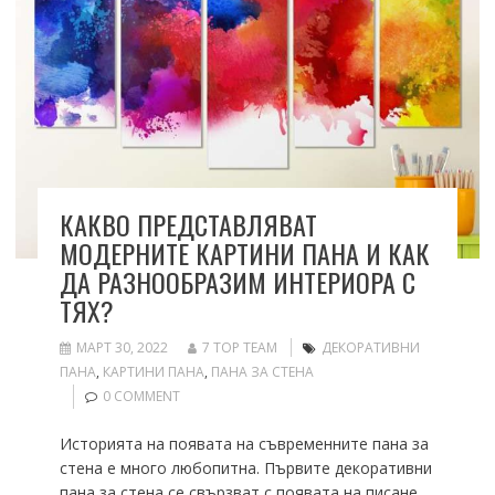
КАКВО ПРЕДСТАВЛЯВАТ
МОДЕРНИТЕ КАРТИНИ ПАНА И КАК
ДА РАЗНООБРАЗИМ ИНТЕРИОРА С
ТЯХ?
МАРТ 30, 2022
7 TOP TEAM
ДЕКОРАТИВНИ
ПАНА
,
КАРТИНИ ПАНА
,
ПАНА ЗА СТЕНА
0 COMMENT
Историята на появата на съвременните пана за
стена е много любопитна. Първите декоративни
пана за стена се свързват с появата на писане