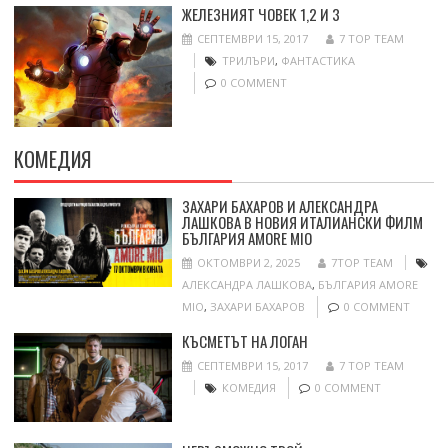
ЖЕЛЕЗНИЯТ ЧОВЕК 1,2 И 3
СЕПТЕМВРИ 15, 2017
7 TOP TEAM
ТРИЛЪРИ
,
ФАНТАСТИКА
0 COMMENT
КОМЕДИЯ
ЗАХАРИ БАХАРОВ И АЛЕКСАНДРА
ЛАШКОВА В НОВИЯ ИТАЛИАНСКИ ФИЛМ
БЪЛГАРИЯ AMORE MIO
ОКТОМВРИ 2, 2025
7TOP TEAM
АЛЕКСАНДРА ЛАШКОВА
,
БЪЛГАРИЯ AMORE
MIO
,
ЗАХАРИ БАХАРОВ
0 COMMENT
КЪСМЕТЪТ НА ЛОГАН
СЕПТЕМВРИ 15, 2017
7 TOP TEAM
КОМЕДИЯ
0 COMMENT