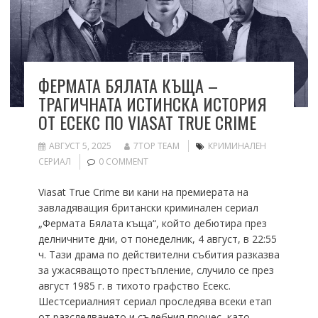
ФЕРМАТА БЯЛАТА КЪЩА –
ТРАГИЧНАТА ИСТИНСКА ИСТОРИЯ
ОТ ЕСЕКС ПО VIASAT TRUE CRIME
АВГУСТ 5, 2025
7TOP TEAM
КРИМИНАЛЕН
СЕРИАЛ
0 COMMENT
Viasat True Crime ви кани на премиерата на
завладяващия британски криминален сериал
„Фермата Бялата къща“, който дебютира през
делничните дни, от понеделник, 4 август, в 22:55
ч. Тази драма по действителни събития разказва
за ужасяващото престъпление, случило се през
август 1985 г. в тихото графство Есекс.
Шестсериалният сериал проследява всеки етап
от разследването и съдебния процес, като