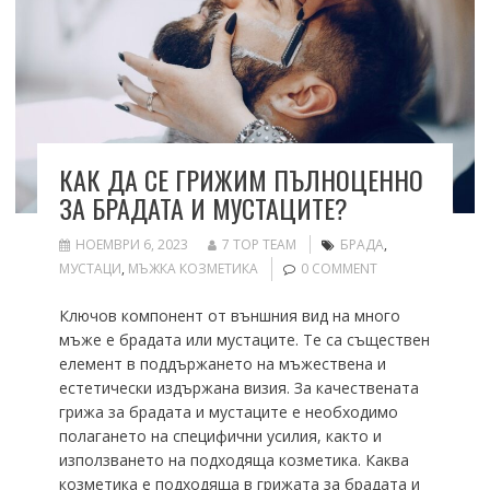
КАК ДА СЕ ГРИЖИМ ПЪЛНОЦЕННО
ЗА БРАДАТА И МУСТАЦИТЕ?
НОЕМВРИ 6, 2023
7 TOP TEAM
БРАДА
,
МУСТАЦИ
,
МЪЖКА КОЗМЕТИКА
0 COMMENT
Ключов компонент от външния вид на много
мъже е брадата или мустаците. Те са съществен
елемент в поддържането на мъжествена и
естетически издържана визия. За качествената
грижа за брадата и мустаците е необходимо
полагането на специфични усилия, както и
използването на подходяща козметика. Каква
козметика е подходяща в грижата за брадата и