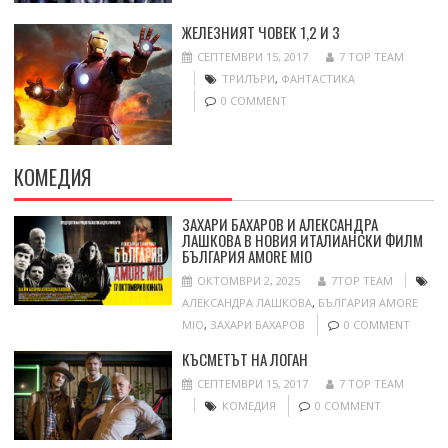
ЖЕЛЕЗНИЯТ ЧОВЕК 1,2 И 3
СЕПТЕМВРИ 15, 2017
7 TOP TEAM
ТРИЛЪРИ
,
ФАНТАСТИКА
0 COMMENT
КОМЕДИЯ
ЗАХАРИ БАХАРОВ И АЛЕКСАНДРА
ЛАШКОВА В НОВИЯ ИТАЛИАНСКИ ФИЛМ
БЪЛГАРИЯ AMORE MIO
ОКТОМВРИ 2, 2025
7TOP TEAM
АЛЕКСАНДРА ЛАШКОВА
,
БЪЛГАРИЯ AMORE
MIO
,
ЗАХАРИ БАХАРОВ
0 COMMENT
КЪСМЕТЪТ НА ЛОГАН
СЕПТЕМВРИ 15, 2017
7 TOP TEAM
КОМЕДИЯ
0 COMMENT