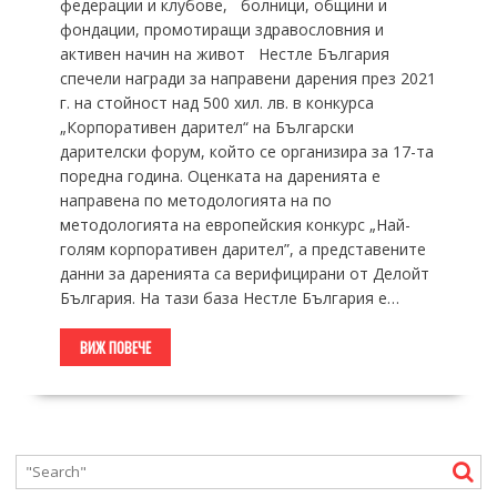
федерации и клубове, болници, общини и
фондации, промотиращи здравословния и
активен начин на живот Нестле България
спечели награди за направени дарения през 2021
г. на стойност над 500 хил. лв. в конкурса
„Корпоративен дарител“ на Български
дарителски форум, който се организира за 17-та
поредна година. Оценката на даренията е
направена по методологията на по
методологията на европейския конкурс „Най-
голям корпоративен дарител”, а представените
данни за даренията са верифицирани от Делойт
България. На тази база Нестле България е…
ВИЖ ПОВЕЧЕ