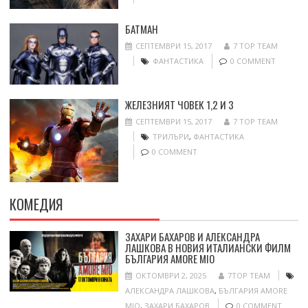
БАТМАН
СЕПТЕМВРИ 15, 2017
7 TOP TEAM
ФАНТАСТИКА
0 COMMENT
ЖЕЛЕЗНИЯТ ЧОВЕК 1,2 И 3
СЕПТЕМВРИ 15, 2017
7 TOP TEAM
ТРИЛЪРИ
,
ФАНТАСТИКА
0 COMMENT
КОМЕДИЯ
ЗАХАРИ БАХАРОВ И АЛЕКСАНДРА
ЛАШКОВА В НОВИЯ ИТАЛИАНСКИ ФИЛМ
БЪЛГАРИЯ AMORE MIO
ОКТОМВРИ 2, 2025
7TOP TEAM
АЛЕКСАНДРА ЛАШКОВА
,
БЪЛГАРИЯ AMORE
MIO
,
ЗАХАРИ БАХАРОВ
0 COMMENT