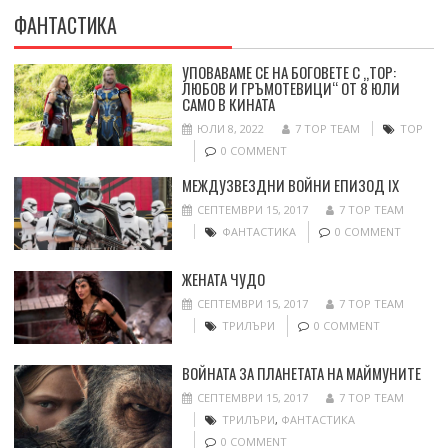
ФАНТАСТИКА
УПОВАВАМЕ СЕ НА БОГОВЕТЕ С „ТОР:
ЛЮБОВ И ГРЪМОТЕВИЦИ“ ОТ 8 ЮЛИ
САМО В КИНАТА
ЮЛИ 8, 2022
7 TOP TEAM
ТОР
0 COMMENT
МЕЖДУЗВЕЗДНИ ВОЙНИ ЕПИЗОД IX
СЕПТЕМВРИ 15, 2017
7 TOP TEAM
ФАНТАСТИКА
0 COMMENT
ЖЕНАТА ЧУДО
СЕПТЕМВРИ 15, 2017
7 TOP TEAM
ТРИЛЪРИ
0 COMMENT
ВОЙНАТА ЗА ПЛАНЕТАТА НА МАЙМУНИТЕ
СЕПТЕМВРИ 15, 2017
7 TOP TEAM
ТРИЛЪРИ
,
ФАНТАСТИКА
0 COMMENT