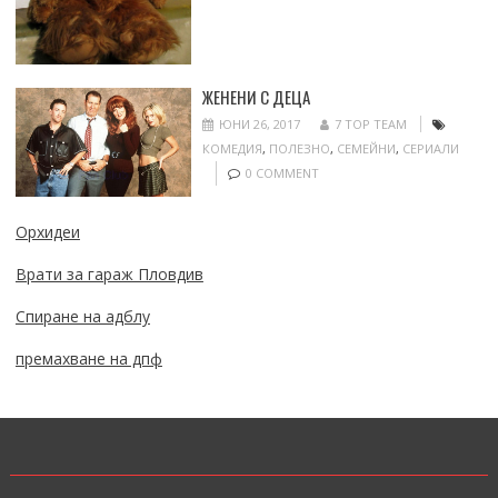
ЖЕНЕНИ С ДЕЦА
ЮНИ 26, 2017
7 TOP TEAM
КОМЕДИЯ
,
ПОЛЕЗНО
,
СЕМЕЙНИ
,
СЕРИАЛИ
0 COMMENT
Орхидеи
Врати за гараж Пловдив
Спиране на адблу
премахване на дпф