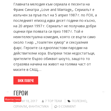
Главната мелодия към сериала е песента на
Франк Синатра „Love and Marriage„. Сериалът е
излъчен за пръв път на 5 април 1987 г. по FOX, а
последният епизод идва десет години по-късно,
на 20 април 1997 г. Сериалът не получава добри
оценки при появата си през 1987 г. Той е
неинтелектуална комедия, която се върти само
около т.нар. „тоалетен хумор“ и сексуалния
фарс. Героите са еднопластови пародии на
действителни хора. Въпреки тези недостатъци,
зрителите бързо обикват шоуто, защото то
отразява начина на живот на голяма част от
масите в САЩ,…
ВИЖ ПОВЕЧЕ
ГЕРОИ
Фантастика
ЮНИ 18, 2017
7 TOP TEAM
ПОЛЕЗНО
,
СЕРИАЛИ
,
ФАНТАСТИКА
0 COMMENT