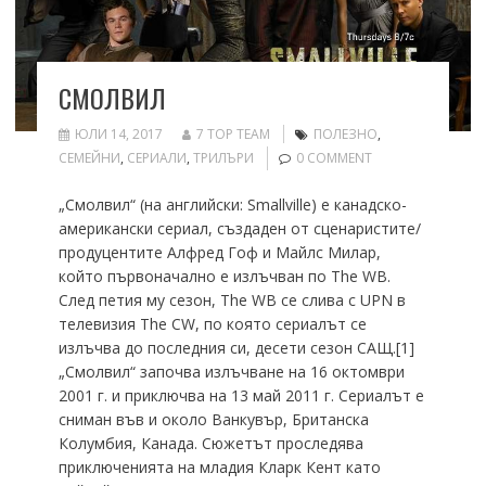
СМОЛВИЛ
ЮЛИ 14, 2017
7 TOP TEAM
ПОЛЕЗНО
,
СЕМЕЙНИ
,
СЕРИАЛИ
,
ТРИЛЪРИ
0 COMMENT
„Смолвил“ (на английски: Smallville) е канадско-
американски сериал, създаден от сценаристите/
продуцентите Алфред Гоф и Майлс Милар,
който първоначално е излъчван по The WB.
След петия му сезон, The WB се слива с UPN в
телевизия The CW, по която сериалът се
излъчва до последния си, десети сезон САЩ.[1]
„Смолвил“ започва излъчване на 16 октомври
2001 г. и приключва на 13 май 2011 г. Сериалът е
сниман във и около Ванкувър, Британска
Колумбия, Канада. Сюжетът проследява
приключенията на младия Кларк Кент като