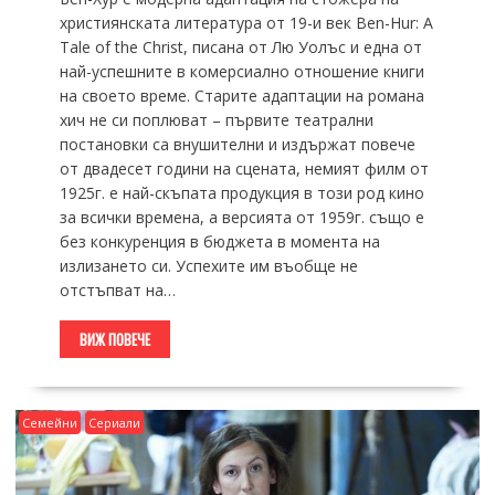
християнската литература от 19-и век Ben-Hur: A
Tale of the Christ, писана от Лю Уолъс и една от
най-успешните в комерсиално отношение книги
на своето време. Старите адаптации на романа
хич не си поплюват – първите театрални
постановки са внушителни и издържат повече
от двадесет години на сцената, немият филм от
1925г. е най-скъпата продукция в този род кино
за всички времена, а версията от 1959г. също е
без конкуренция в бюджета в момента на
излизането си. Успехите им въобще не
отстъпват на…
ВИЖ ПОВЕЧЕ
Семейни
Сериали