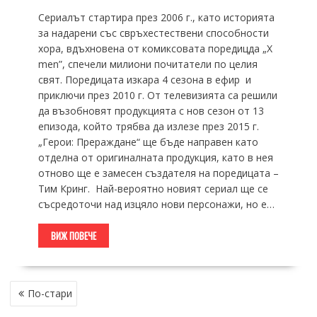
Сериалът стартира през 2006 г., като историята
за надарени със свръхестествени способности
хора, вдъхновена от комиксовата поредицда „X
men”, спечели милиони почитатели по целия
свят. Поредицата изкара 4 сезона в ефир и
приключи през 2010 г. От телевизията са решили
да възобновят продукцията с нов сезон от 13
епизода, който трябва да излезе през 2015 г.
„Герои: Прераждане“ ще бъде направен като
отделна от оригиналната продукция, като в нея
отново ще е замесен създателя на поредицата –
Тим Кринг. Най-вероятно новият сериал ще се
съсредоточи над изцяло нови персонажи, но е…
ВИЖ ПОВЕЧЕ
НАВИГАЦИЯ
По-стари