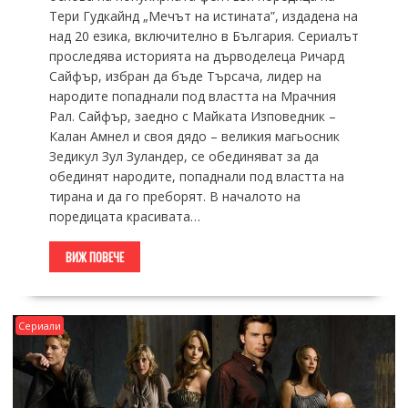
Тери Гудкайнд „Мечът на истината”, издадена на
над 20 езика, включително в България. Сериалът
проследява историята на дърводелеца Ричард
Сайфър, избран да бъде Търсача, лидер на
народите попаднали под властта на Мрачния
Рал. Сайфър, заедно с Майката Изповедник –
Калан Амнел и своя дядо – великия магьосник
Зедикул Зул Зуландер, се обединяват за да
обединят народите, попаднали под властта на
тирана и да го преборят. В началото на
поредицата красивата…
ВИЖ ПОВЕЧЕ
Сериали