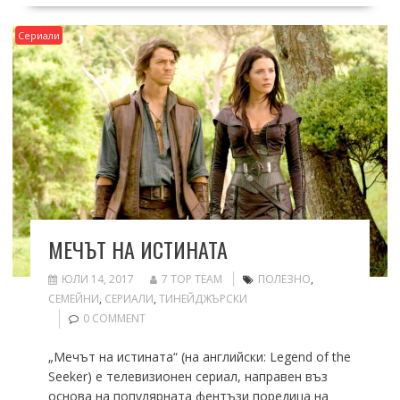
Сериали
МЕЧЪТ НА ИСТИНАТА
ЮЛИ 14, 2017
7 TOP TEAM
ПОЛЕЗНО
,
СЕМЕЙНИ
,
СЕРИАЛИ
,
ТИНЕЙДЖЪРСКИ
0 COMMENT
„Мечът на истината“ (на английски: Legend of the
Seeker) е телевизионен сериал, направен въз
основа на популярната фентъзи поредица на