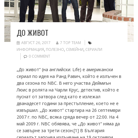
ДО ЖИВОТ
АВГУСТ 26, 2017
7 TOP TEAM
ИНФОРМАЦИЯ
,
ПОЛЕЗНО
,
СЕМЕЙНИ
,
СЕРИАЛИ
0 COMMENT
„До живот“ (на английски: Life) е американски
сериал по идея на Ранд Равич, който е излъчен в
два сезона по NBC. В него участва Деймиън
Люис в ролята на Чарли Крус, детектив, който е
пуснат от затвора след като е излежал
дванадесет години за престъпление, което не е
извършил. „До живот“ стартира на 26 септември
2007 г. по NBC, всяка сряда вечер от 22:00. На 4
май 2009 г. NBC обявява, че „До живот“ няма да
се завърне за трети сезон.[1] В България
сериалът започва излъчване на 19 октомври