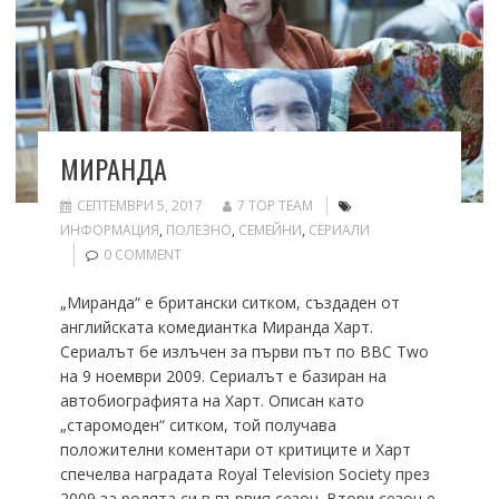
МИРАНДА
СЕПТЕМВРИ 5, 2017
7 TOP TEAM
ИНФОРМАЦИЯ
,
ПОЛЕЗНО
,
СЕМЕЙНИ
,
СЕРИАЛИ
0 COMMENT
„Миранда“ е британски ситком, създаден от
английската комедиантка Миранда Харт.
Сериалът бе излъчен за първи път по BBC Two
на 9 ноември 2009. Сериалът е базиран на
автобиографията на Харт. Описан като
„старомоден“ ситком, той получава
положителни коментари от критиците и Харт
спечелва наградата Royal Television Society през
2009 за ролята си в първия сезон. Втори сезон е