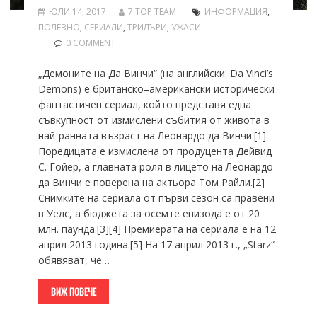
ЮЛИ 14, 2017
7 TOP TEAM
ИНФОРМАЦИЯ
,
ПОЛЕЗНО
,
СЕРИАЛИ
,
ТРИЛЪРИ
,
УЖАСИ
0 COMMENT
„Демоните на Да Винчи“ (на английски: Da Vinci’s
Demons) е британско–американски исторически
фантастичен сериал, който представя една
съвкупност от измислени събития от живота в
най-ранната възраст на Леонардо да Винчи.[1]
Поредицата е измислена от продуцента Дейвид
С. Гойер, а главната роля в лицето на Леонардо
да Винчи е поверена на актьора Том Райли.[2]
Снимките на сериала от първи сезон са правени
в Уелс, а бюджета за осемте епизода е от 20
млн. паунда.[3][4] Премиерата на сериала е на 12
април 2013 година.[5] На 17 април 2013 г., „Starz“
обявяват, че…
ВИЖ ПОВЕЧЕ