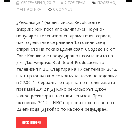
СЕПТЕМВРИ 5, 2017
7 TOP TEAM
ПОЛЕЗНО
,
ФАНТАСТИКА
0 COMMENT
„Революция“ (на английски: Revolution) е
американски пост апокалиптичен научно-
популярен телевизионен драматичен сериал,
чието действие се развива 15 години след
спирането на тока в целия свят. Създаден е от
Ерик Крипки и е продуциран от компанията на
Дж. Дж. Ейбрамс Bad Robot Productions за
телевизия NBC. Стартира на 17 септември 2012
г. и първоначално се излъчва всеки понеделник
в 22:00.[1] Сериалът е поръчан от телевизията
през май 2012 г.[2] Кино режисьорът Джон
Фавро режисира пилотният епизод. През
октомври 2012 г. NBC поръчва пълен сезон от
22 епизода,[3] който по-късно е редуциран…
ВИЖ ПОВЕЧЕ