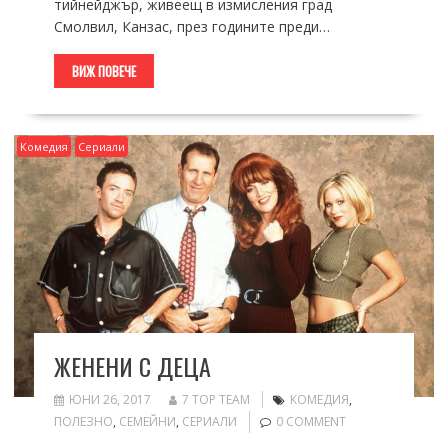
тийнейджър, живеещ в измисления град
Смолвил, Канзас, през годините преди…
ВИЖ ПОВЕЧЕ
Комедия
Сериали
ЖЕНЕНИ С ДЕЦА
ЮНИ 26, 2017
7 TOP TEAM
КОМЕДИЯ
,
ПОЛЕЗНО
,
СЕМЕЙНИ
,
СЕРИАЛИ
0 COMMENT