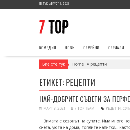
Skip
ПЕТЪК, АВГУСТ 7, 2026
to
content
КОМЕДИЯ
НОВИ
СЕМЕЙНИ
СЕРИАЛИ
Вие сте тук
Home
рецепти
ЕТИКЕТ:
РЕЦЕПТИ
НАЙ-ДОБРИТЕ СЪВЕТИ ЗА ПЕРФЕ
МАРТ 3, 2021
7 TOP TEAM
РЕЦЕПТИ
,
СУП
Зимата е сезонът на супите. Има много нещ
снега, уюта на дома, топлите напитки… какт