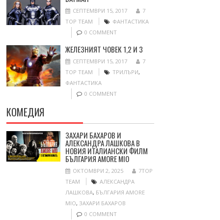
СЕПТЕМВРИ 15, 2017
7
TOP TEAM
ФАНТАСТИКА
0 COMMENT
ЖЕЛЕЗНИЯТ ЧОВЕК 1,2 И 3
СЕПТЕМВРИ 15, 2017
7
TOP TEAM
ТРИЛЪРИ
,
ФАНТАСТИКА
0 COMMENT
КОМЕДИЯ
ЗАХАРИ БАХАРОВ И
АЛЕКСАНДРА ЛАШКОВА В
НОВИЯ ИТАЛИАНСКИ ФИЛМ
БЪЛГАРИЯ AMORE MIO
ОКТОМВРИ 2, 2025
7TOP
TEAM
АЛЕКСАНДРА
ЛАШКОВА
,
БЪЛГАРИЯ AMORE
MIO
,
ЗАХАРИ БАХАРОВ
0 COMMENT