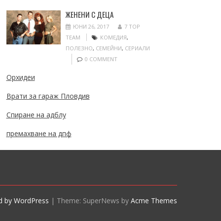
ЖЕНЕНИ С ДЕЦА
ЮНИ 26, 2017
7 TOP
TEAM
КОМЕДИЯ
,
ПОЛЕЗНО
,
СЕМЕЙНИ
,
СЕРИАЛИ
0 COMMENT
Орхидеи
Врати за гараж Пловдив
Спиране на адблу
премахване на дпф
d by WordPress
|
Theme: SuperNews by
Acme Themes