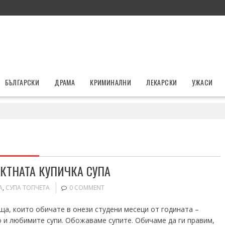
БЪЛГАРСКИ
ДРАМА
КРИМИНАЛНИ
ЛЕКАРСКИ
УЖАСИ
КТНАТА КУПИЧКА СУПА
А
,
СУПА ТОПЧЕТА
0 COMMENT
а, които обичате в онези студени месеци от годината –
о и любимите супи. Обожаваме супите. Обичаме да ги правим,