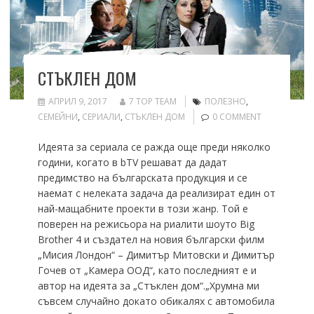
СТЪКЛЕН ДОМ
АПРИЛ 9, 2017
7 TOP TEAM
ПОЛЕЗНО
,
СЕМЕЙНИ
,
СЕРИАЛИ
,
СТЪКЛЕН ДОМ
0 COMMENT
Идеята за сериала се ражда още преди няколко
години, когато в bTV решават да дадат
предимство на българската продукция и се
наемат с нелеката задача да реализират един от
най-мащабните проекти в този жанр. Той е
поверен на режисьора на риалити шоуто Big
Brother 4 и създател на новия български филм
„Мисия Лондон“ – Димитър Митовски и Димитър
Гочев от „Камера ООД“, като последният е и
автор на идеята за „Стъклен дом“.„Хрумна ми
съвсем случайно докато обикалях с автомобила