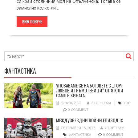
си край столичния мол на Опълченска. Тогава се
замислих колко ли…
ВИЖ ПОВЕЧЕ
ФАНТАСТИКА
УПОВАВАМЕ СЕ НА БОГОВЕТЕ С „ТОР:
ЛЮБОВ И ГРЪМОТЕВИЦИ“ ОТ 8 ЮЛИ
САМО В КИНАТА
ЮЛИ 8, 2022
7 TOP TEAM
ТОР
0 COMMENT
МЕЖДУЗВЕЗДНИ ВОЙНИ ЕПИЗОД IX
СЕПТЕМВРИ 15, 2017
7 TOP TEAM
ФАНТАСТИКА
0 COMMENT