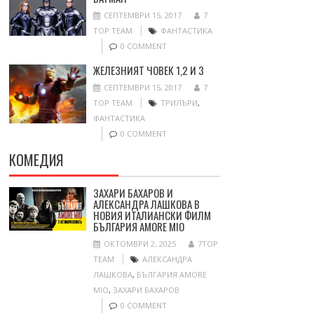
СЕПТЕМВРИ 15, 2017
7
TOP TEAM
ФАНТАСТИКА
0 COMMENT
ЖЕЛЕЗНИЯТ ЧОВЕК 1,2 И 3
СЕПТЕМВРИ 15, 2017
7
TOP TEAM
ТРИЛЪРИ
,
ФАНТАСТИКА
0 COMMENT
КОМЕДИЯ
ЗАХАРИ БАХАРОВ И
АЛЕКСАНДРА ЛАШКОВА В
НОВИЯ ИТАЛИАНСКИ ФИЛМ
БЪЛГАРИЯ AMORE MIO
ОКТОМВРИ 2, 2025
7TOP
TEAM
АЛЕКСАНДРА
ЛАШКОВА
,
БЪЛГАРИЯ AMORE
MIO
,
ЗАХАРИ БАХАРОВ
0 COMMENT