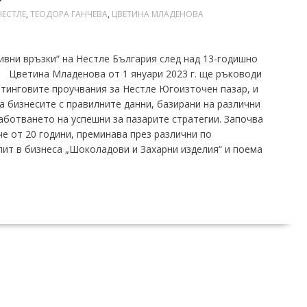
НЕСТЛЕ
,
ТЕОДОРА ГАНЧЕВА
,
ЦВЕТИНА МЛАДЕНОВА
вни връзки“ на Нестле България след над 13-годишно
 Цветина Младенова от 1 януари 2023 г. ще ръководи
етинговите проучвания за Нестле Югоизточен пазар, и
а бизнесите с правилните данни, базирани на различни
аботването на успешни за пазарите стратегии. Започва
е от 20 години, преминава през различни по
пит в бизнеса „Шоколадови и Захарни изделия“ и поема