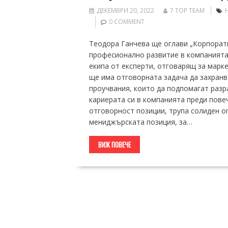
ДЕКЕМВРИ 20, 2022
7 TOP TEAM
0 COMMENT
Теодора Ганчева ще оглави „Корпорати
професионално развитие в компанията
екипа от експерти, отговарящ за марк
ще има отговорната задача да захранв
проучвания, които да подпомагат разр
кариерата си в компанията преди повеч
отговорност позиции, трупа солиден о
мениджърската позиция, за…
ВИЖ ПОВЕЧЕ