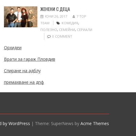
ЖЕНЕНИ С ДЕЦА
ЮНИ 26, 2017
7 TOP
TEAM
КОМЕДИЯ
,
ПОЛЕЗНО
,
СЕМЕЙНИ
,
СЕРИАЛИ
0 COMMENT
Орхидеи
Врати за гараж Пловдив
Спиране на адблу
премахване на дпф
d by WordPress
|
Theme: SuperNews by
Acme Themes