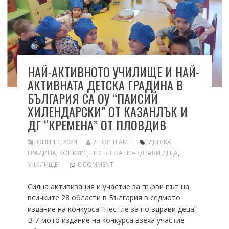
НАЙ-АКТИВНОТО УЧИЛИЩЕ И НАЙ-
АКТИВНАТА ДЕТСКА ГРАДИНА В
БЪЛГАРИЯ СА ОУ “ПАИСИЙ
ХИЛЕНДАРСКИ” ОТ КАЗАНЛЪК И
ДГ “КРЕМЕНА” ОТ ПЛОВДИВ
ЮНИ 13, 2024
7 TOP TEAM
ДЕТСКА
ГРАДИНА
,
КОНКУРС
,
НЕСТЛЕ ЗА ПО-ЗДРАВИ ДЕЦА
,
УЧИЛИЩЕ
0 COMMENT
Силна активизация и участие за първи път на
всичките 28 области в България в седмото
издание на конкурса “Нестле за по-здрави деца”
В 7-мото издание на конкурса взеха участие