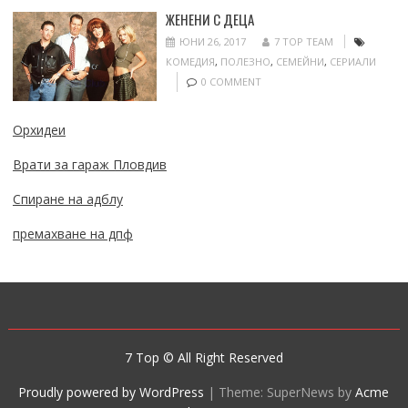
ЖЕНЕНИ С ДЕЦА
ЮНИ 26, 2017
7 TOP TEAM
КОМЕДИЯ
,
ПОЛЕЗНО
,
СЕМЕЙНИ
,
СЕРИАЛИ
0 COMMENT
Орхидеи
Врати за гараж Пловдив
Спиране на адблу
премахване на дпф
7 Top © All Right Reserved
Proudly powered by WordPress
|
Theme: SuperNews by
Acme