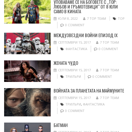
УПОВАВАМЕ СЕ НА БОГОВЕТЕ С „ТОР:
ЛЮБОВ И ГРЪМОТЕВИЦИ“ ОТ 8 ЮЛИ
САМО В КИНАТА
ЮЛИ 8, 2022
7 TOP TEAM
ТОР
0 COMMENT
МЕЖДУЗВЕЗДНИ ВОЙНИ ЕПИЗОД IX
СЕПТЕМВРИ 15, 2017
7 TOP TEAM
ФАНТАСТИКА
0 COMMENT
ЖЕНАТА ЧУДО
СЕПТЕМВРИ 15, 2017
7 TOP TEAM
ТРИЛЪРИ
0 COMMENT
ВОЙНАТА ЗА ПЛАНЕТАТА НА МАЙМУНИТЕ
СЕПТЕМВРИ 15, 2017
7 TOP TEAM
ТРИЛЪРИ
,
ФАНТАСТИКА
0 COMMENT
БАТМАН