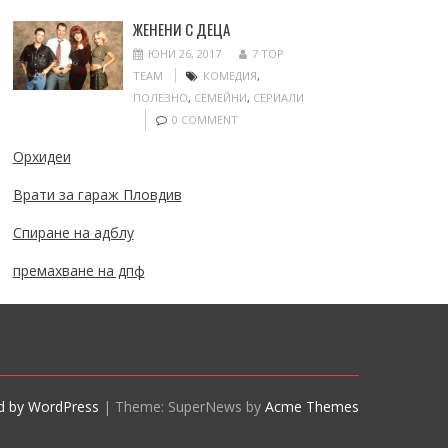
ЖЕНЕНИ С ДЕЦА
ЮНИ 26, 2017
7 TOP
TEAM
КОМЕДИЯ
,
ПОЛЕЗНО
,
СЕМЕЙНИ
,
СЕРИАЛИ
0 COMMENT
Орхидеи
Врати за гараж Пловдив
Спиране на адблу
премахване на дпф
d by WordPress
|
Theme: SuperNews by
Acme Themes