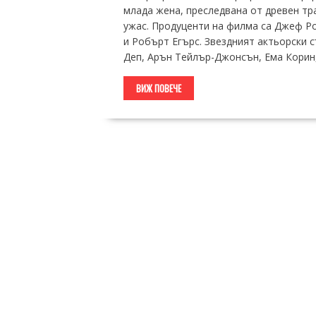
млада жена, преследвана от древен тр
ужас. Продуценти на филма са Джеф Р
и Робърт Егърс. Звездният актьорски 
Деп, Арън Тейлър-Джонсън, Ема Корин
ВИЖ ПОВЕЧЕ