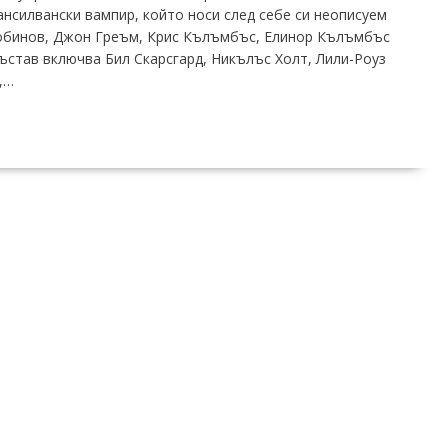
ансилвански вампир, който носи след себе си неописуем
обинов, Джон Греъм, Крис Кълъмбъс, Елинор Кълъмбъс
състав включва Бил Скарсгард, Никълъс Холт, Лили-Роуз
,…