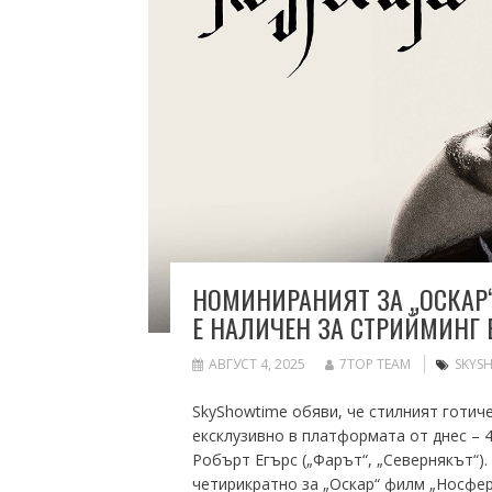
НОМИНИРАНИЯТ ЗА „ОСКАР“
Е НАЛИЧЕН ЗА СТРИЙМИНГ 
АВГУСТ 4, 2025
7TOP TEAM
SKYS
SkyShowtime обяви, че стилният готич
ексклузивно в платформата от днес – 4
Робърт Егърс („Фарът“, „Севернякът“)
четирикратно за „Оскар“ филм „Носфер