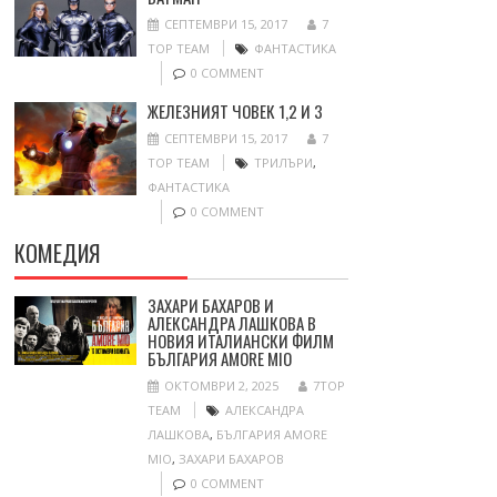
СЕПТЕМВРИ 15, 2017
7
TOP TEAM
ФАНТАСТИКА
0 COMMENT
ЖЕЛЕЗНИЯТ ЧОВЕК 1,2 И 3
СЕПТЕМВРИ 15, 2017
7
TOP TEAM
ТРИЛЪРИ
,
ФАНТАСТИКА
0 COMMENT
КОМЕДИЯ
ЗАХАРИ БАХАРОВ И
АЛЕКСАНДРА ЛАШКОВА В
НОВИЯ ИТАЛИАНСКИ ФИЛМ
БЪЛГАРИЯ AMORE MIO
ОКТОМВРИ 2, 2025
7TOP
TEAM
АЛЕКСАНДРА
ЛАШКОВА
,
БЪЛГАРИЯ AMORE
MIO
,
ЗАХАРИ БАХАРОВ
0 COMMENT