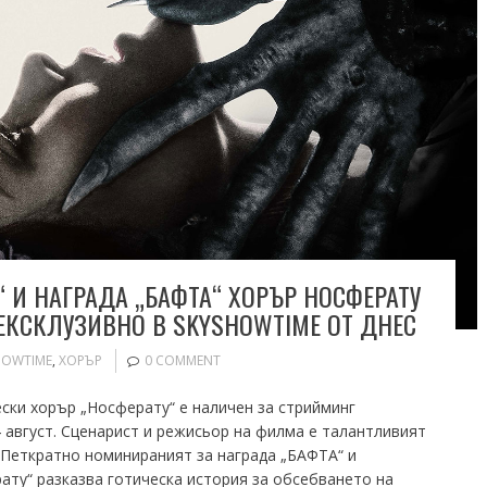
 И НАГРАДА „БАФТА“ ХОРЪР НОСФЕРАТУ
ЕКСКЛУЗИВНО В SKYSHOWTIME ОТ ДНЕС
HOWTIME
,
ХОРЪР
0 COMMENT
ески хорър „Носферату“ е наличен за стрийминг
 август. Сценарист и режисьор на филма е талантливият
. Петкратно номинираният за награда „БАФТА“ и
ату“ разказва готическа история за обсебването на