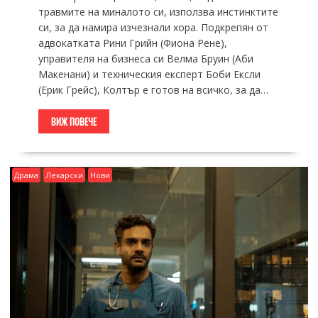
травмите на миналото си, използва инстинктите
си, за да намира изчезнали хора. Подкрепян от
адвокатката Рини Грийн (Фиона Рене),
управителя на бизнеса си Велма Бруин (Аби
Макенани) и техническия експерт Боби Ексли
(Ерик Грейс), Колтър е готов на всичко, за да…
ВИЖ ПОВЕЧЕ
Драма
Лекарски
Нови