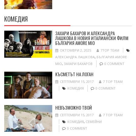
КОМЕДИЯ
ЗАХАРИ БАХАРОВ И АЛЕКСАНДРА
ЛАШКОВА В НОВИЯ ИТАЛИАНСКИ ФИЛМ
БЪЛГАРИЯ AMORE MIO
ОКТОМВРИ 2, 2025
7TOP TEAM
АЛЕКСАНДРА ЛАШКОВА
,
БЪЛГАРИЯ AMORE
MIO
,
ЗАХАРИ БАХАРОВ
0 COMMENT
КЪСМЕТЪТ НА ЛОГАН
СЕПТЕМВРИ 15, 2017
7 TOP TEAM
КОМЕДИЯ
0 COMMENT
НЕВЪЗМОЖНО ТВОЙ
СЕПТЕМВРИ 15, 2017
7 TOP TEAM
КОМЕДИЯ
,
СЕМЕЙНИ
0 COMMENT