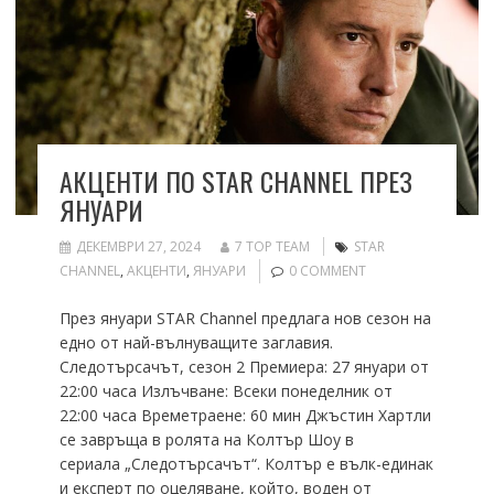
АКЦЕНТИ ПО STAR CHANNEL ПРЕЗ
ЯНУАРИ
ДЕКЕМВРИ 27, 2024
7 TOP TEAM
STAR
CHANNEL
,
АКЦЕНТИ
,
ЯНУАРИ
0 COMMENT
През януари STAR Channel предлага нов сезон на
едно от най-вълнуващите заглавия.
Следотърсачът, сезон 2 Премиера: 27 януари от
22:00 часа Излъчване: Всеки понеделник от
22:00 часа Времетраене: 60 мин Джъстин Хартли
се завръща в ролята на Колтър Шоу в
сериала „Следотърсачът“. Колтър е вълк-единак
и експерт по оцеляване, който, воден от