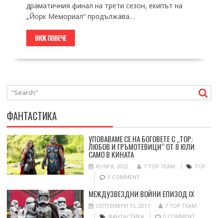
драматичния финал на трети сезон, екипът на
„Йорк Мемориaл“ продължава…
ВИЖ ПОВЕЧЕ
ФАНТАСТИКА
УПОВАВАМЕ СЕ НА БОГОВЕТЕ С „ТОР:
ЛЮБОВ И ГРЪМОТЕВИЦИ“ ОТ 8 ЮЛИ
САМО В КИНАТА
ЮЛИ 8, 2022
7 TOP TEAM
ТОР
0 COMMENT
МЕЖДУЗВЕЗДНИ ВОЙНИ ЕПИЗОД IX
СЕПТЕМВРИ 15, 2017
7 TOP TEAM
ФАНТАСТИКА
0 COMMENT