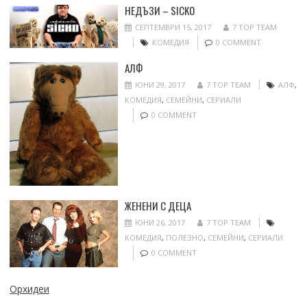
НЕДЪЗИ – SICKO
СЕПТЕМВРИ 15, 2017
7 TOP TEAM
КОМЕДИЯ
0 COMMENT
АЛФ
ЮНИ 29, 2017
7 TOP TEAM
АЛФ
,
КОМЕДИЯ
,
СЕМЕЙНИ
,
СЕРИАЛИ
0 COMMENT
ЖЕНЕНИ С ДЕЦА
ЮНИ 26, 2017
7 TOP TEAM
КОМЕДИЯ
,
ПОЛЕЗНО
,
СЕМЕЙНИ
,
СЕРИАЛИ
0 COMMENT
Орхидеи