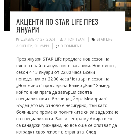
АКЦЕНТИ ПО STAR LIFE ПРЕЗ
ЯНУАРИ
ДЕКЕМВРИ 27, 2024
7 TOP TEAM
STAR LIFE
,
АКЦЕНТИ
,
ЯНУАРИ
0 COMMENT
През януари STAR Life предлага нов сезон на
едно от най-вълнуващите заглавия. Нов живот,
сезон 4 13 януари от 22:00 часа Всеки
понеделник от 22:00 часа Четвърти сезон на
„Нов живот“ проследява Башир „Баш“ Хамед,
който е на прага да завърши своята
специализация в болница „Йорк Мемориaл“.
Бъдещето му отново е несигурно, тъй като
болницата променя политиките си за задържане
на специализанти. Баш и сестра му Амира вече
са канадски граждани, но все още се опитват да
изградят своя живот в страната. След