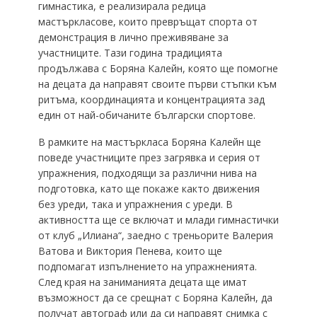
гимнастика, е реализирала редица
мастъркласове, които превръщат спорта от
демонстрация в лично преживяване за
участниците. Тази година традицията
продължава с Боряна Калейн, която ще помогне
на децата да направят своите първи стъпки към
ритъма, координацията и концентрацията зад
един от най-обичаните български спортове.
В рамките на мастъркласа Боряна Калейн ще
поведе участниците през загрявка и серия от
упражнения, подходящи за различни нива на
подготовка, като ще покаже както движения
без уреди, така и упражнения с уреди. В
активността ще се включат и млади гимнастички
от клуб „Илиана“, заедно с треньорите Валерия
Ватова и Виктория Пенева, които ще
подпомагат изпълнението на упражненията.
След края на заниманията децата ще имат
възможност да се срещнат с Боряна Калейн, да
получат автограф или да си направят снимка с