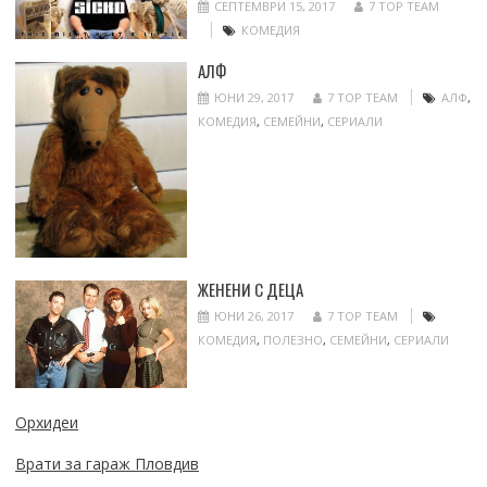
СЕПТЕМВРИ 15, 2017
7 TOP TEAM
КОМЕДИЯ
АЛФ
ЮНИ 29, 2017
7 TOP TEAM
АЛФ
,
КОМЕДИЯ
,
СЕМЕЙНИ
,
СЕРИАЛИ
ЖЕНЕНИ С ДЕЦА
ЮНИ 26, 2017
7 TOP TEAM
КОМЕДИЯ
,
ПОЛЕЗНО
,
СЕМЕЙНИ
,
СЕРИАЛИ
Орхидеи
Врати за гараж Пловдив