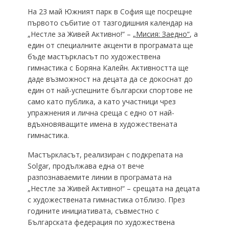
На 23 май Южният парк в София ще посрещне
първото събитие от тазгодишния календар на
„Нестле за Живей Активно!“ –
„Мисия: Заедно“
, а
един от специалните акценти в програмата ще
бъде мастъркласът по художествена
гимнастика с Боряна Калейн. Активността ще
даде възможност на децата да се докоснат до
един от най-успешните български спортове не
само като публика, а като участници чрез
упражнения и лична среща с едно от най-
вдъхновяващите имена в художествената
гимнастика.
Мастъркласът, реализиран с подкрепата на
Solgar, продължава една от вече
разпознаваемите линии в програмата на
„Нестле за Живей Активно!“ – срещата на децата
с художествената гимнастика отблизо. През
годините инициативата, съвместно с
Българската федерация по художествена