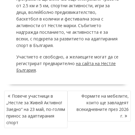
от 2.5 км и 5 км, спортни активности, игри за
деца, волейболно предизвикателство,
баскетбол в колички и фестивална зона с
активности от Нестле марки. Събитието
надгражда посланието, че активността е за
всеки, с подкрепа за развитието на адаптирания
спорт в България.
Участието е свободно, а желаещите могат да се
регистрират предварително
на сайта на Нестле
България
.
НАВИГАЦИЯ
Повече участници в
Формите на мебелите,
„Нестле за Живей Активно!
които ще завладеят
Заедно“ на 23 май, по-голям
всекидневните през 2026
принос за адаптирания
г.
спорт