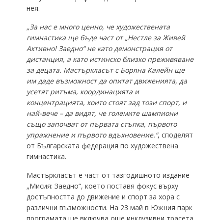
нея.
„За нас е много ценно, че художествената
гимнастика ще бъде част от „Нестле за Живей
Активно! Заедно“ не като демонстрация от
дистанция, а като истинско
близко
преживяване
за децата. Мастъркласът с Боряна Калейн ще
им даде възможност да опитат движенията, да
усетят ритъма, координацията и
концентрацията, които стоят зад този спорт, и
най-вече – да видят, че големите шампиони
също започват от първата стъпка, първото
упражнение и първото вдъхновение.“
, споделят
от Българската федерация по художествена
гимнастика.
Мастъркласът е част от тазгодишното издание
„Мисия: Заедно“, което поставя фокус върху
достъпността до движение и спорт за хора с
различни възможности. На 23 май в Южния парк
програмата ще включва още инклузивни трасета