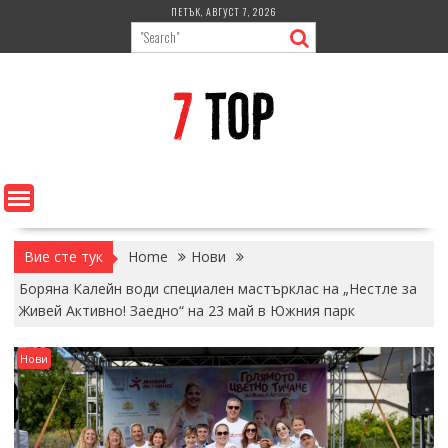
Skip
ПЕТЪК, АВГУСТ 7, 2026
to
content
Вие сте тук
Home
Нови
Боряна Калейн води специален мастърклас на „Нестле за
Живей Активно! Заедно“ на 23 май в Южния парк
Нови