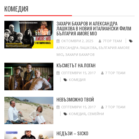
КОМЕДИЯ
ЗАХАРИ БАХАРОВ И АЛЕКСАНДРА
ЛАШКОВА В НОВИЯ ИТАЛИАНСКИ ФИЛМ
БЪЛГАРИЯ AMORE MIO
ОКТОМВРИ 2, 2025
7TOP TEAM
АЛЕКСАНДРА ЛАШКОВА
,
БЪЛГАРИЯ AMORE
MIO
,
ЗАХАРИ БАХАРОВ
КЪСМЕТЪТ НА ЛОГАН
СЕПТЕМВРИ 15, 2017
7 TOP TEAM
КОМЕДИЯ
НЕВЪЗМОЖНО ТВОЙ
СЕПТЕМВРИ 15, 2017
7 TOP TEAM
КОМЕДИЯ
,
СЕМЕЙНИ
НЕДЪЗИ – SICKO