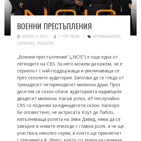
ВОЕННИ ПРЕСТЪПЛЕНИЯ
АПРИЛ 9, 2017
7 TOP TEAM
КРИМИНАЛНИ
,
СЕРИАЛИ
,
ТРИЛЪРИ
„Военни престъпления” („NCIS”) е още една от
легендите на CBS. За него можем да кажем, че е
сериалът с най-поддържаща и увеличаваща се
през сезоните аудитория. Започва да се гледа от
тринадесет-четиринадесет милиона души. През
десетия си сезон обаче аудиторията надхвърля
двадесет милиона. Какъв успех, а?! Неслучайно
CBS го поднови за единадесети сезон. Наскоро
бе оповестено, че актрисата Коут де Пабло,
изпълняваща ролята на Зива Давид, няма да се
завърне в новите епизоди с главна роля, а че ще
участва в няколко серии, в които ще приключат
с героинята й. Друго, което от екипа на сериала