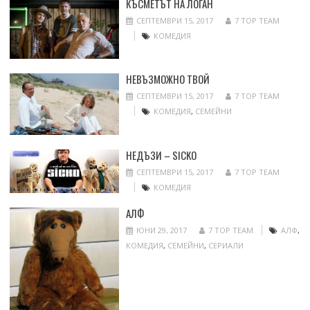
КЪСМЕТЪТ НА ЛОГАН
СЕПТЕМВРИ 15, 2017
7 TOP TEAM
КОМЕДИЯ
НЕВЪЗМОЖНО ТВОЙ
СЕПТЕМВРИ 15, 2017
7 TOP TEAM
КОМЕДИЯ
,
СЕМЕЙНИ
НЕДЪЗИ – SICKO
СЕПТЕМВРИ 15, 2017
7 TOP TEAM
КОМЕДИЯ
АЛФ
ЮНИ 29, 2017
7 TOP TEAM
АЛФ
,
КОМЕДИЯ
,
СЕМЕЙНИ
,
СЕРИАЛИ