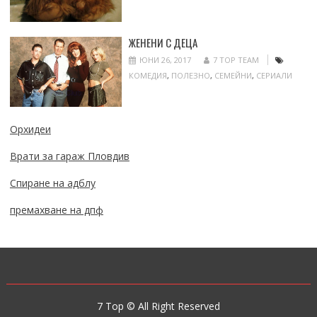
ЖЕНЕНИ С ДЕЦА
ЮНИ 26, 2017
7 TOP TEAM
КОМЕДИЯ
,
ПОЛЕЗНО
,
СЕМЕЙНИ
,
СЕРИАЛИ
Орхидеи
Врати за гараж Пловдив
Спиране на адблу
премахване на дпф
7 Top © All Right Reserved