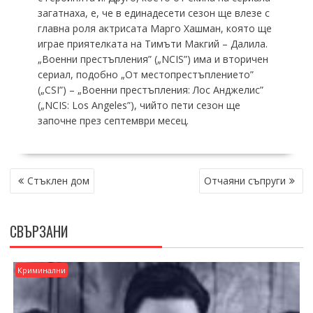
загатнаха, е, че в единадесети сезон ще влезе с
главна роля актрисата Марго Хашман, която ще
играе приятелката на Тимъти Макгий – Далила.
„Военни престъпления” („NCIS”) има и вторичен
сериал, подобно „От местопрестъплението”
(„CSI”) – „Военни престъпления: Лос Анджелис”
(„NCIS: Los Angeles”), чийто пети сезон ще
започне през септември месец.
НАВИГАЦИЯ
Стъклен дом
Отчаяни съпруги
СВЪРЗАНИ
Криминални