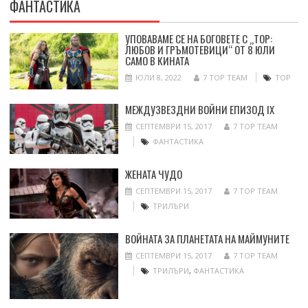
ФАНТАСТИКА
УПОВАВАМЕ СЕ НА БОГОВЕТЕ С „ТОР:
ЛЮБОВ И ГРЪМОТЕВИЦИ“ ОТ 8 ЮЛИ
САМО В КИНАТА
ЮЛИ 8, 2022
7 TOP TEAM
ТОР
МЕЖДУЗВЕЗДНИ ВОЙНИ ЕПИЗОД IX
СЕПТЕМВРИ 15, 2017
7 TOP TEAM
ФАНТАСТИКА
ЖЕНАТА ЧУДО
СЕПТЕМВРИ 15, 2017
7 TOP TEAM
ТРИЛЪРИ
ВОЙНАТА ЗА ПЛАНЕТАТА НА МАЙМУНИТЕ
СЕПТЕМВРИ 15, 2017
7 TOP TEAM
ТРИЛЪРИ
,
ФАНТАСТИКА