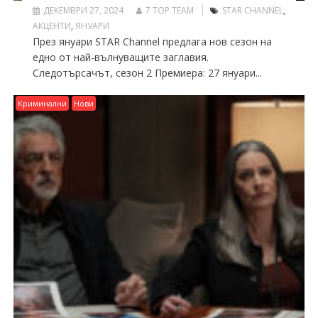
ДЕКЕМВРИ 27, 2024
7 TOP TEAM
STAR CHANNEL
,
АКЦЕНТИ
,
ЯНУАРИ
През януари STAR Channel предлага нов сезон на
едно от най-вълнуващите заглавия.
Следотърсачът, сезон 2 Премиера: 27 януари...
Криминални
Нови