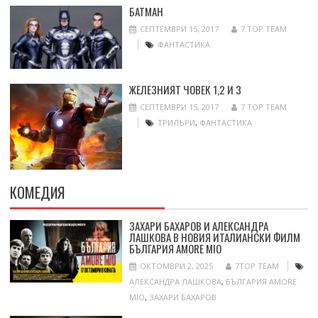
БАТМАН
СЕПТЕМВРИ 15, 2017
7 TOP TEAM
ФАНТАСТИКА
ЖЕЛЕЗНИЯТ ЧОВЕК 1,2 И 3
СЕПТЕМВРИ 15, 2017
7 TOP TEAM
ТРИЛЪРИ
,
ФАНТАСТИКА
КОМЕДИЯ
ЗАХАРИ БАХАРОВ И АЛЕКСАНДРА
ЛАШКОВА В НОВИЯ ИТАЛИАНСКИ ФИЛМ
БЪЛГАРИЯ AMORE MIO
ОКТОМВРИ 2, 2025
7TOP TEAM
АЛЕКСАНДРА ЛАШКОВА
,
БЪЛГАРИЯ AMORE
MIO
,
ЗАХАРИ БАХАРОВ