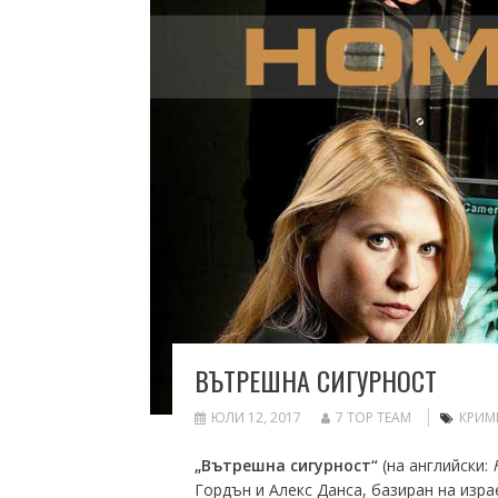
ВЪТРЕШНА СИГУРНОСТ
ЮЛИ 12, 2017
7 TOP TEAM
КРИМ
„Вътрешна сигурност“
(на английски:
Гордън и Алекс Данса, базиран на изр