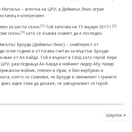
 Матисън – агентка на ЦРУ, а Деймиън Люис играе
хотинец и конгресмен.
[1]
[2]
вен за шести сезон.
Той започва на 15 януари 2017 г.
[3]
сми сезон,
като се очаква осмият да е последен.
Никълъс Броуди (Деймиън Люис) – снайперист от
ди осем години и оттогава считан за мъртъв. Броуди
мъчван от Ал-Кайда. Той е върнат в САЩ като герой. Кери
 ЦРУ, разследваща Ал-Каида и нейният лидер Абу Назир.
рикански войник, пленен в Ирак, е бил вербуван и
ната, която се съмнява, че Броуди е сменилият страните
 фикс-идея това да докаже, че завърналият се герой
Шерлок