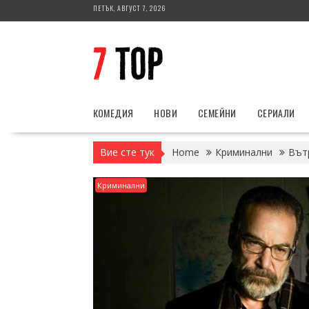
Skip
ПЕТЪК, АВГУСТ 7, 2026
to
content
КОМЕДИЯ
НОВИ
СЕМЕЙНИ
СЕРИАЛИ
Вие сте тук
Home
Криминални
Вът
Криминални