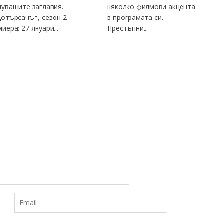
уващите заглавия.
няколко филмови акцента
отърсачът, сезон 2
в програмата си.
иера: 27 януари...
Престъпни...