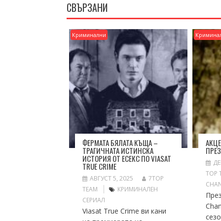
СВЪРЗАНИ
Криминални
Кримина
ФЕРМАТА БЯЛАТА КЪЩА –
АКЦЕ
ТРАГИЧНАТА ИСТИНСКА
ПРЕЗ
ИСТОРИЯ ОТ ЕСЕКС ПО VIASAT
ДЕ
TRUE CRIME
TOP 
АВГУСТ 5, 2025
7TOP
CHA
TEAM
КРИМИНАЛЕН
Пре
СЕРИАЛ
Chan
Viasat True Crime ви кани
сезо