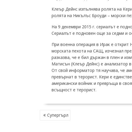
Клеър Дейнс изпълнява ролята на Кери
ролята на Никълъс Броуди – морски пе
На 9 декември 2015 г. сериалът е подно
Сериалът е подновен още за седми и о
При военна операция в Ирак е открит 
морската пехота на САЩ, изчезнал пре
разказва, че е бил държан в плен и из
Матисън (Клеър Дейнс) е анализатор в
От свой информатор тя научава, че аме
превърнат в терорист. Кери е единстве
американски войник и превръща в своя
всъщност е терорист.
НАВИГАЦИЯ
Супергърл