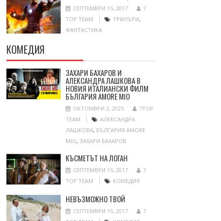
СЕПТЕМВРИ 15, 2017
7
TOP TEAM
ТРИЛЪРИ
,
ФАНТАСТИКА
КОМЕДИЯ
ЗАХАРИ БАХАРОВ И
АЛЕКСАНДРА ЛАШКОВА В
НОВИЯ ИТАЛИАНСКИ ФИЛМ
БЪЛГАРИЯ AMORE MIO
ОКТОМВРИ 2, 2025
7TOP
TEAM
АЛЕКСАНДРА
ЛАШКОВА
,
БЪЛГАРИЯ AMORE
MIO
,
ЗАХАРИ БАХАРОВ
КЪСМЕТЪТ НА ЛОГАН
СЕПТЕМВРИ 15, 2017
7
TOP TEAM
КОМЕДИЯ
НЕВЪЗМОЖНО ТВОЙ
СЕПТЕМВРИ 15, 2017
7