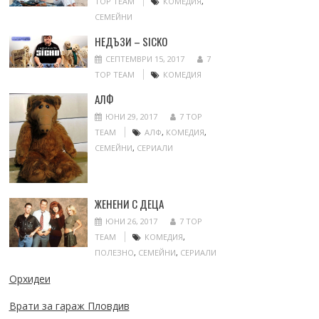
TOP TEAM
КОМЕДИЯ
,
СЕМЕЙНИ
НЕДЪЗИ – SICKO
СЕПТЕМВРИ 15, 2017
7
TOP TEAM
КОМЕДИЯ
АЛФ
ЮНИ 29, 2017
7 TOP
TEAM
АЛФ
,
КОМЕДИЯ
,
СЕМЕЙНИ
,
СЕРИАЛИ
ЖЕНЕНИ С ДЕЦА
ЮНИ 26, 2017
7 TOP
TEAM
КОМЕДИЯ
,
ПОЛЕЗНО
,
СЕМЕЙНИ
,
СЕРИАЛИ
Орхидеи
Врати за гараж Пловдив