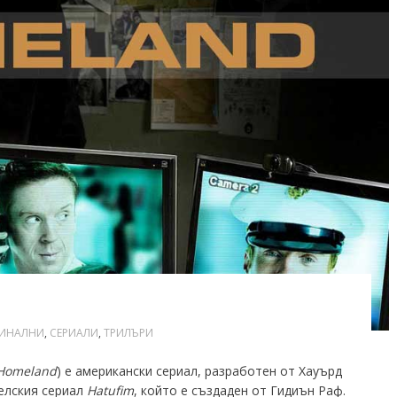
ИНАЛНИ
,
СЕРИАЛИ
,
ТРИЛЪРИ
Homeland
) е американски сериал, разработен от Хауърд
аелския сериал
Hatufim
, който е създаден от Гидиън Раф.