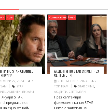
лни
Нови
Криминални
Нови
НТИ ПО STAR CHANNEL
АКЦЕНТИ ПО STAR CRIME ПРЕЗ
 ЯНУАРИ
СЕПТЕМВРИ
КЕМВРИ 27, 2024
7
СЕПТЕМВРИ 11, 2024
7
TEAM
STAR
TOP TEAM
STAR CRIME
,
NNEL
,
АКЦЕНТИ
,
ЯНУАРИ
АКЦЕНТИ
,
СЕПТЕМВРИ
з януари STAR
През септември
nel предлага нов
филмовият канал STAR
н на едно от най-
Crime е заложил на