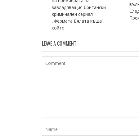
на премиерата на
вълн
завладяващия британски
След
криминален сериал
Прем
„Фермата Бялата къща“,
който...
LEAVE A COMMENT