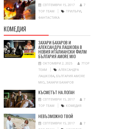
СЕПТЕМВРИ 15, 2017
7
TOP TEAM
ТРИЛЪРИ
,
ФАНТАСТИКА
КОМЕДИЯ
ЗАХАРИ БАХАРОВ И
АЛЕКСАНДРА ЛАШКОВА В
НОВИЯ ИТАЛИАНСКИ ФИЛМ
БЪЛГАРИЯ AMORE MIO
ОКТОМВРИ 2, 2025
7TOP
TEAM
АЛЕКСАНДРА
ЛАШКОВА
,
БЪЛГАРИЯ AMORE
MIO
,
ЗАХАРИ БАХАРОВ
КЪСМЕТЪТ НА ЛОГАН
СЕПТЕМВРИ 15, 2017
7
TOP TEAM
КОМЕДИЯ
НЕВЪЗМОЖНО ТВОЙ
СЕПТЕМВРИ 15, 2017
7