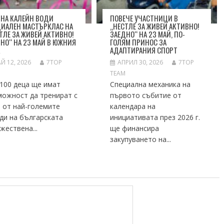
НА КАЛЕЙН ВОДИ
ПОВЕЧЕ УЧАСТНИЦИ В
ЦИАЛЕН МАСТЪРКЛАС НА
„НЕСТЛЕ ЗА ЖИВЕЙ АКТИВНО!
ТЛЕ ЗА ЖИВЕЙ АКТИВНО!
ЗАЕДНО“ НА 23 МАЙ, ПО-
НО“ НА 23 МАЙ В ЮЖНИЯ
ГОЛЯМ ПРИНОС ЗА
К
АДАПТИРАНИЯ СПОРТ
Й 12, 2026
7TOP
АПРИЛ 30, 2026
7TOP
M
TEAM
100 деца ще имат
Специална механика на
можност да тренират с
първото събитие от
 от най-големите
календара на
ди на българската
инициативата през 2026 г.
жествена...
ще финансира
закупуването на...