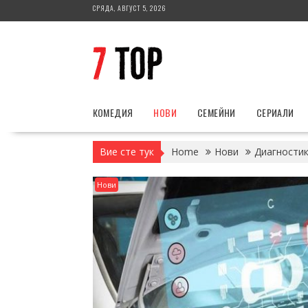
Skip
СРЯДА, АВГУСТ 5, 2026
to
content
КОМЕДИЯ
НОВИ
СЕМЕЙНИ
СЕРИАЛИ
Вие сте тук
Home
Нови
Диагностик
Нови