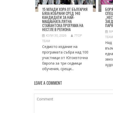
15 МЛАДИ ХОРА ОТ БЪЛГАРИЯ
БОРЯ
БЯХА ИЗБРАНИ СРЕД 140
СПЕ
КАНДИДАТИ ЗА НАЙ-
„НЕС
МАЩАБНАТА ЛЯТНА
ЗАЕД
СТАЖАНТСКА ПРОГРАМА НА
ПАР
НЕСТЛЕ В РЕГИОНА
МА
ЮЛИ 30, 2026
7TOP
TEA
TEAM
Над 
Седмото издание на
въз
програмата събра над 100
една
участници от Югоизточна
звез
Европа за три седмици
худо
обучения, срещи...
LEAVE A COMMENT