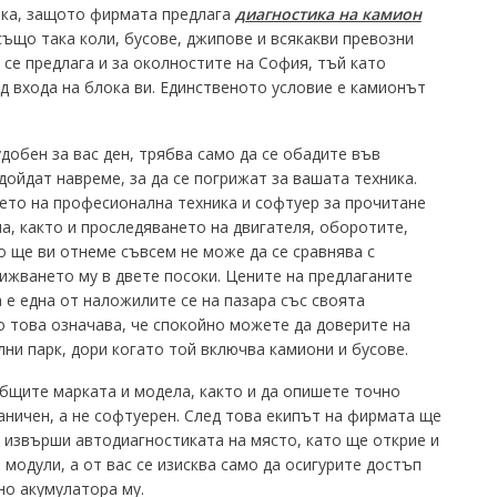
ика, защото фирмата предлага
диагностика на камион
също така коли,
бусове, джипове и всякакви превозни
а се предлага и за околностите на София, тъй като
 входа на блока ви. Единственото условие е камионът
удобен за вас ден, трябва само да се обадите във
ойдат навреме, за да се погрижат за вашата техника.
ето на професионална техника и софтуер за прочитане
а, както и проследяването на двигателя, оборотите,
о ще ви отнеме съвсем не може да се сравнява с
вижването му в двете посоки. Цените на предлаганите
 е една от наложилите се на пазара със своята
 това означава, че спокойно можете да доверите на
ни парк, дори когато той включва камиони и бусове.
общите марката и модела, както и да опишете точно
аничен, а не софтуерен. След това екипът на фирмата ще
да извърши автодиагностиката на място, като ще открие и
модули, а от вас се изисква само да осигурите достъп
но акумулатора му.