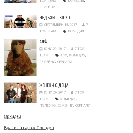
TOP TEAM
КОМЕДИЯ
,
СЕМЕЙНИ
НЕДЪЗИ – SICKO
СЕПТЕМВРИ 15, 2017
7
TOP TEAM
КОМЕДИЯ
АЛФ
ЮНИ 29, 2017
7 TOP
TEAM
АЛФ
,
КОМЕДИЯ
,
СЕМЕЙНИ
,
СЕРИАЛИ
ЖЕНЕНИ С ДЕЦА
ЮНИ 26, 2017
7 TOP
TEAM
КОМЕДИЯ
,
ПОЛЕЗНО
,
СЕМЕЙНИ
,
СЕРИАЛИ
Орхидеи
Врати за гараж Пловдив