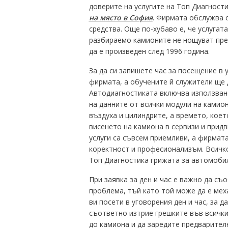
доверите на услугите на Топ Диагност
на място в София
. Фирмата обслужва 
средства. Още по-хубаво е, че услугат
разбираемо камионите не нощуват пред
да е произведен след 1996 година.
За да си запишете час за посещение в 
фирмата, а обучените й служители ще д
Автодиагностиката включва използван
на данните от всички модули на камион
въздуха и цилиндрите, а времето, коет
висенето на камиона в сервизи и прид
услуги са съвсем приемливи, а фирмата
коректност и професионализъм. Всичко
Топ Диагностика грижата за автомобил
При заявка за ден и час е важно да съ
проблема, тъй като той може да е мех
ви посети в уговорения ден и час, за 
съответно изтрие грешките във всички 
до камиона и да заредите предварител