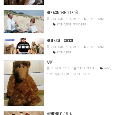
НЕВЪЗМОЖНО ТВОЙ
СЕПТЕМВРИ 15, 2017
7 TOP TEAM
КОМЕДИЯ
,
СЕМЕЙНИ
НЕДЪЗИ – SICKO
СЕПТЕМВРИ 15, 2017
7 TOP TEAM
КОМЕДИЯ
АЛФ
ЮНИ 29, 2017
7 TOP TEAM
АЛФ
,
КОМЕДИЯ
,
СЕМЕЙНИ
,
СЕРИАЛИ
ЖЕНЕНИ С ДЕЦА