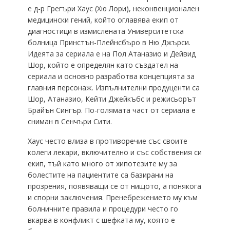
е д-р Грегъри Хаус (Хю Лори), неконвенционален
медицински гений, който оглавява екип от
диагностици в измислената Университетска
болница Принстън-Плейнсбъро в Ню Джърси.
Идеята за сериала е на Пол Атаназио и Дейвид
Шор, който е определян като създател на
сериала и основно разработва концепцията за
главния персонаж. Изпълнителни продуценти са
Шор, Атаназио, Кейти Джейкъбс и режисьорът
Брайън Сингър. По-голямата част от сериала е
сниман в Сенчъри Сити.
Хаус често влиза в противоречие със своите
колеги лекари, включително и със собствения си
екип, тъй като много от хипотезите му за
болестите на пациентите са базирани на
прозрения, появяващи се от нищото, а понякога
и спорни заключения. Пренебрежението му към
болничните правила и процедури често го
вкарва в конфликт с шефката му, която е