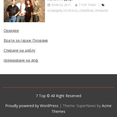
ЮНИ 26, 2017
7 TOP TEAM
КОМЕДИЯ
,
ПОЛЕЗНО
,
СЕМЕЙНИ
,
СЕРИАЛИ
Орхидеи
Врати за гараж Пловдив
Спиране на адблу
премахване на дпф
7 Top © All Right Reserved
Proudly powered by WordPress
|
Theme: SuperNews by
Acme
Themes