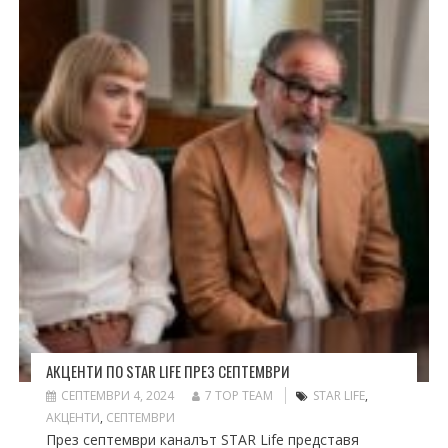
АКЦЕНТИ ПО STAR LIFE ПРЕЗ СЕПТЕМВРИ
СЕПТЕМВРИ 4, 2024
7 TOP TEAM
STAR LIFE
,
АКЦЕНТИ
,
СЕПТЕМВРИ
През септември каналът STAR Life представя