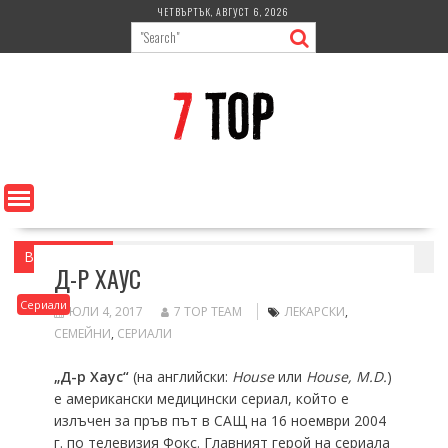
Skip
ЧЕТВЪРТЪК, АВГУСТ 6, 2026
to
content
Вие сте тук
Home
Сериали
Д-р Хаус
Д-Р ХАУС
Сериали
ЮЛИ 4, 2017
7 TOP TEAM
ЛЕКАРСКИ
,
СЕМЕЙНИ
,
СЕРИАЛИ
„Д-р Хаус“
(на английски:
House
или
House, M.D.
)
е американски медицински сериал, който е
излъчен за пръв път в САЩ на 16 ноември 2004
г. по телевизия Фокс. Главният герой на сериала