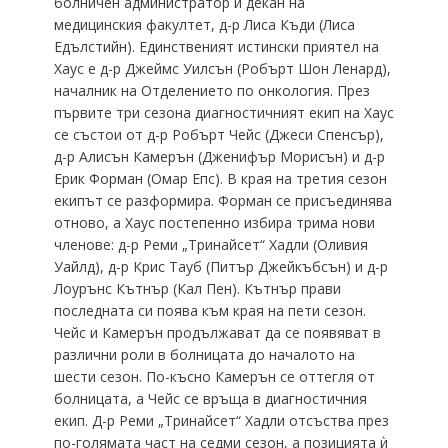
болничен администратор и декан на
медицинския факултет, д-р Лиса Къди (Лиса
Едълстийн). Единственият истински приятел на
Хаус е д-р Джеймс Уилсън (Робърт Шон Ленард),
началник на Отделението по онкология. През
първите три сезона диагностичният екип на Хаус
се състои от д-р Робърт Чейс (Джеси Спенсър),
д-р Алисън Камерън (Дженифър Морисън) и д-р
Ерик Форман (Омар Епс). В края на третия сезон
екипът се разформира. Форман се присъединява
отново, а Хаус постепенно избира трима нови
членове: д-р Реми „Тринайсет“ Хадли (Оливия
Уайлд), д-р Крис Тауб (Питър Джейкъбсън) и д-р
Лоурънс Кътнър (Кал Пен). Кътнър прави
последната си поява към края на пети сезон.
Чейс и Камерън продължават да се появяват в
различни роли в болницата до началото на
шести сезон. По-късно Камерън се оттегля от
болницата, а Чейс се връща в диагностичния
екип. Д-р Реми „Тринайсет“ Хадли отсъства през
по-голямата част на седми сезон, а позицията ѝ