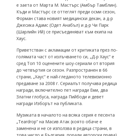
е заета от Марта М. Мастърс (Амбър Тамблин).
Къди и Мастърс се оттеглят преди осми сезон,
Форман става новият медицински декан, а д-р
Джесика Адамс (Одет Анабъл) и д-р Чи Парк
(Шарлийн Ий) се присъединяват към екипа на
Хаус.
Приветстван с акламации от критиката през по-
голямата част от излъчването си, „Д-р Хаус“ е
сред Топ 10 оценените шоу-сериали от втория
до четвъртия си сезон. Разпространен в 66
страни, „Хаус“ е най-гледаното телевизионно
предаване за 2008 г. Сериалът получава редица
награди, включително пет награди Еми, два
Златни глобуса, награда Пийбоди и девет
награди Изборът на публиката.
Музиката в началото на всяка серия е песента
„Teardrop“ на Масив Атак (която обаче е
заменена и не се използва в редица страни, в
това число и България, поради авторски права).