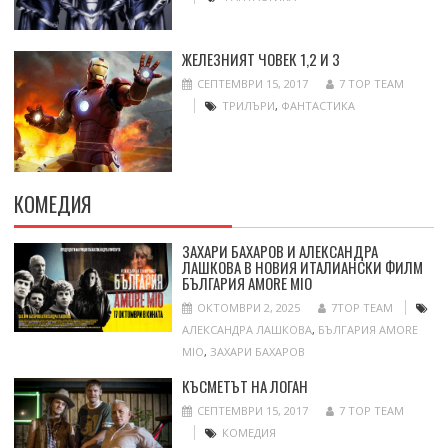
ЖЕЛЕЗНИЯТ ЧОВЕК 1,2 И 3
СЕПТЕМВРИ 15, 2017
7 TOP TEAM
ТРИЛЪРИ
,
ФАНТАСТИКА
КОМЕДИЯ
ЗАХАРИ БАХАРОВ И АЛЕКСАНДРА
ЛАШКОВА В НОВИЯ ИТАЛИАНСКИ ФИЛМ
БЪЛГАРИЯ AMORE MIO
ОКТОМВРИ 2, 2025
7TOP TEAM
АЛЕКСАНДРА ЛАШКОВА
,
БЪЛГАРИЯ AMORE
MIO
,
ЗАХАРИ БАХАРОВ
КЪСМЕТЪТ НА ЛОГАН
СЕПТЕМВРИ 15, 2017
7 TOP TEAM
КОМЕДИЯ