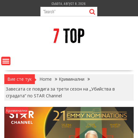
Skip
СЪБОТА, АВГУСТ 8, 2026
to
content
Вие сте тук
Home
Криминални
Завесата се повдига за трети сезон на „Убийства в
сградата“ по STAR Channel
Криминални