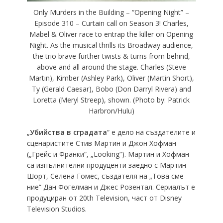
Only Murders in the Building – “Opening Night” –
Episode 310 – Curtain call on Season 3! Charles,
Mabel & Oliver race to entrap the killer on Opening
Night. As the musical thrills its Broadway audience,
the trio brave further twists & turns from behind,
above and all around the stage. Charles (Steve
Martin), Kimber (Ashley Park), Oliver (Martin Short),
Ty (Gerald Caesar), Bobo (Don Darryl Rivera) and
Loretta (Meryl Streep), shown. (Photo by: Patrick
Harbron/Hulu)
„
Убийства в сградата
“ е дело на създателите и
сценаристите Стив Мартин и Джон Хофман
(„Грейс и Франки“, „Looking“). Мартин и Хофман
са изпълнителни продуценти заедно с Мартин
Шорт, Селена Гомес, създателя на „Това сме
ние“ Дан Фогелман и Джес Розентал. Сериалът е
продуциран от 20th Television, част от Disney
Television Studios.