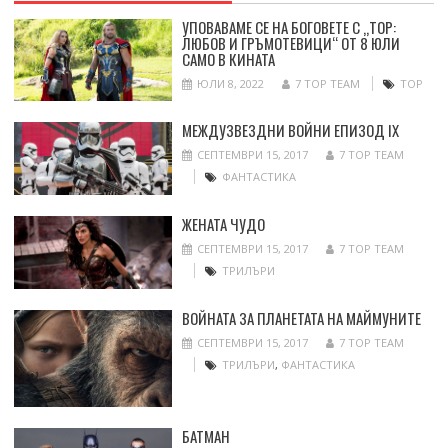
УПОВАВАМЕ СЕ НА БОГОВЕТЕ С „ТОР:
ЛЮБОВ И ГРЪМОТЕВИЦИ“ ОТ 8 ЮЛИ
САМО В КИНАТА
ЮЛИ 8, 2022
7 TOP TEAM
ТОР
МЕЖДУЗВЕЗДНИ ВОЙНИ ЕПИЗОД IX
СЕПТЕМВРИ 15, 2017
7 TOP TEAM
ФАНТАСТИКА
ЖЕНАТА ЧУДО
СЕПТЕМВРИ 15, 2017
7 TOP TEAM
ТРИЛЪРИ
ВОЙНАТА ЗА ПЛАНЕТАТА НА МАЙМУНИТЕ
СЕПТЕМВРИ 15, 2017
7 TOP TEAM
ТРИЛЪРИ
,
ФАНТАСТИКА
БАТМАН