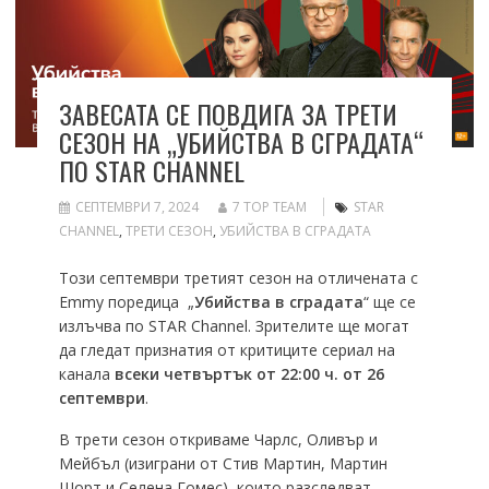
ЗАВЕСАТА СЕ ПОВДИГА ЗА ТРЕТИ
СЕЗОН НА „УБИЙСТВА В СГРАДАТА“
ПО STAR CHANNEL
СЕПТЕМВРИ 7, 2024
7 TOP TEAM
STAR
CHANNEL
,
ТРЕТИ СЕЗОН
,
УБИЙСТВА В СГРАДАТА
Този септември третият сезон на отличената с
Emmy поредица „
Убийства в сградата
“ ще се
излъчва по STAR Channel. Зрителите ще могат
да гледат признатия от критиците сериал на
канала
всеки четвъртък от 22:00 ч. от 26
септември
.
В трети сезон откриваме Чарлс, Оливър и
Мейбъл (изиграни от Стив Мартин, Мартин
Шорт и Селена Гомес), които разследват