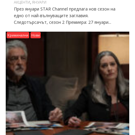
АКЦЕНТИ
,
ЯНУАРИ
През януари STAR Channel предлага нов сезон на
едно от най-вълнуващите заглавия.
Следотърсачът, сезон 2 Премиера: 27 януари...
Криминални
Нови