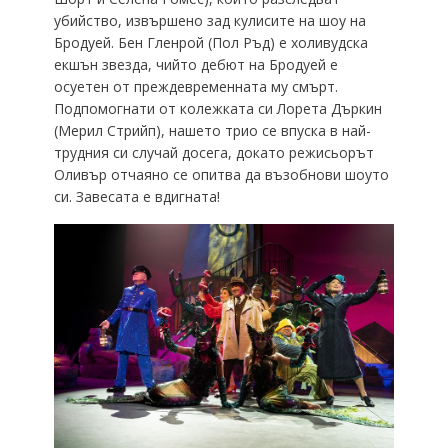
убийство, извършено зад кулисите на шоу на
Бродуей. Бен Гленрой (Пол Ръд) е холивудска
екшън звезда, чийто дебют на Бродуей е
осуетен от преждевременната му смърт.
Подпомогнати от колежката си Лорета Дъркин
(Мерил Стрийп), нашето трио се впуска в най-
трудния си случай досега, докато режисьорът
Оливър отчаяно се опитва да възобнови шоуто
си. Завесата е вдигната!