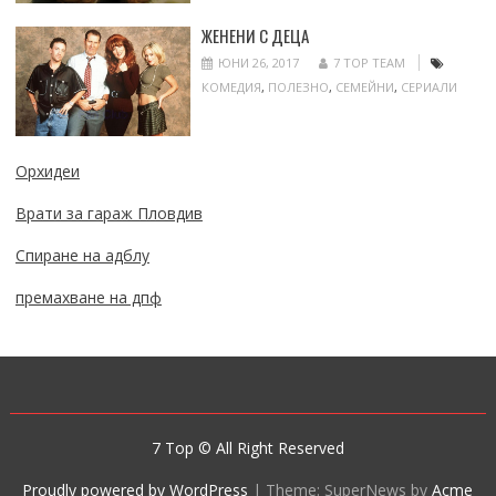
ЖЕНЕНИ С ДЕЦА
ЮНИ 26, 2017
7 TOP TEAM
КОМЕДИЯ
,
ПОЛЕЗНО
,
СЕМЕЙНИ
,
СЕРИАЛИ
Орхидеи
Врати за гараж Пловдив
Спиране на адблу
премахване на дпф
7 Top © All Right Reserved
Proudly powered by WordPress
|
Theme: SuperNews by
Acme