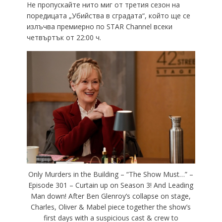
Не пропускайте нито миг от третия сезон на
поредицата „Убийства в сградата“, който ще се
излъчва премиерно по STAR Channel всеки
четвъртък от 22:00 ч.
Only Murders in the Building – “The Show Must…” –
Episode 301 – Curtain up on Season 3! And Leading
Man down! After Ben Glenroy’s collapse on stage,
Charles, Oliver & Mabel piece together the show’s
first days with a suspicious cast & crew to