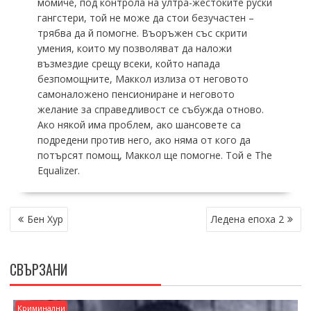
момиче, под контрола на ултра-жестоките руски
гангстери, той не може да стои безучастен –
трябва да й помогне. Въоръжен със скрити
умения, които му позволяват да наложи
възмездие срещу всеки, който напада
безпомощните, Маккол излиза от неговото
самоналожено пенсиониране и неговото
желание за справедливост се събужда отново.
Ако някой има проблем, ако шансовете са
подредени против него, ако няма от кого да
потърсят помощ, Маккол ще помогне. Той е The
Equalizer.
НАВИГАЦИЯ
Бен Хур
Ледена епоха 2
СВЪРЗАНИ
Криминални