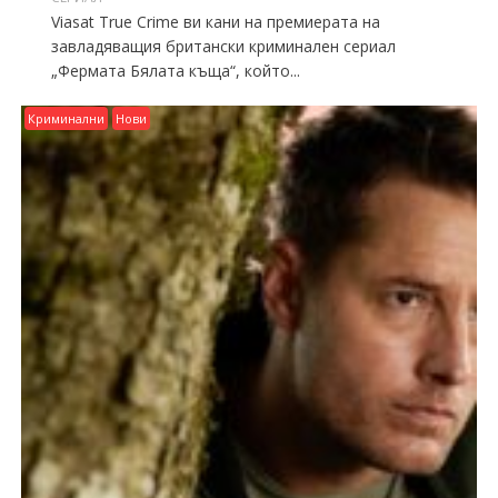
Viasat True Crime ви кани на премиерата на
завладяващия британски криминален сериал
„Фермата Бялата къща“, който...
Криминални
Нови