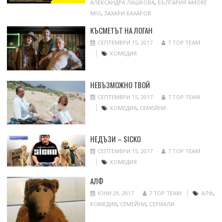
АЛЕКСАНДРА ЛАШКОВА
,
БЪЛГАРИЯ AMORE
MIO
,
ЗАХАРИ БАХАРОВ
КЪСМЕТЪТ НА ЛОГАН
СЕПТЕМВРИ 15, 2017
7 TOP TEAM
КОМЕДИЯ
НЕВЪЗМОЖНО ТВОЙ
СЕПТЕМВРИ 15, 2017
7 TOP TEAM
КОМЕДИЯ
,
СЕМЕЙНИ
НЕДЪЗИ – SICKO
СЕПТЕМВРИ 15, 2017
7 TOP TEAM
КОМЕДИЯ
АЛФ
ЮНИ 29, 2017
7 TOP TEAM
АЛФ
,
КОМЕДИЯ
,
СЕМЕЙНИ
,
СЕРИАЛИ