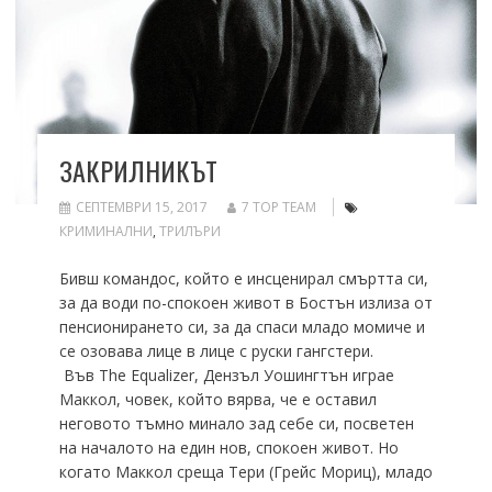
ЗАКРИЛНИКЪТ
СЕПТЕМВРИ 15, 2017
7 TOP TEAM
КРИМИНАЛНИ
,
ТРИЛЪРИ
Бивш командос, който е инсценирал смъртта си,
за да води по-спокоен живот в Бостън излиза от
пенсионирането си, за да спаси младо момиче и
се озовава лице в лице с руски гангстери.
Във The Equalizer, Дензъл Уошингтън играе
Маккол, човек, който вярва, че е оставил
неговото тъмно минало зад себе си, посветен
на началото на един нов, спокоен живот. Но
когато Маккол среща Тери (Грейс Мориц), младо