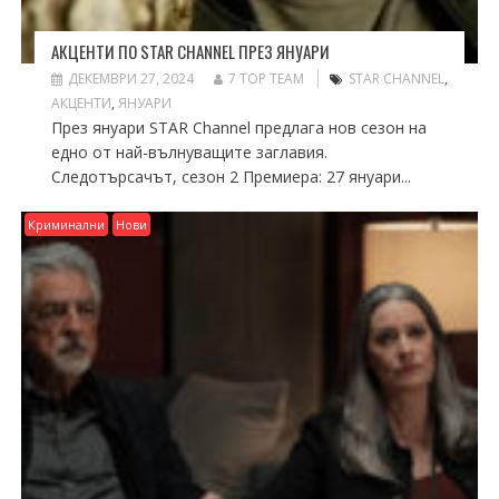
АКЦЕНТИ ПО STAR CHANNEL ПРЕЗ ЯНУАРИ
ДЕКЕМВРИ 27, 2024
7 TOP TEAM
STAR CHANNEL
,
АКЦЕНТИ
,
ЯНУАРИ
През януари STAR Channel предлага нов сезон на
едно от най-вълнуващите заглавия.
Следотърсачът, сезон 2 Премиера: 27 януари...
Криминални
Нови