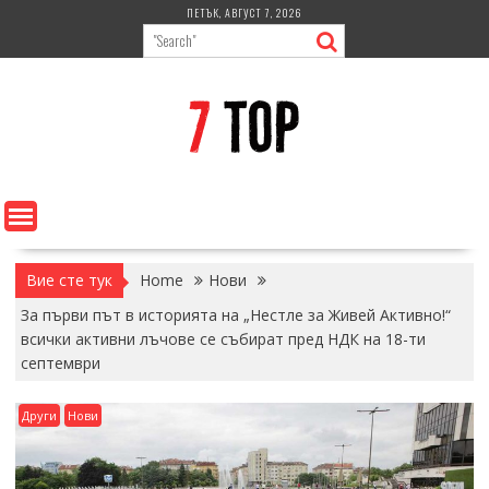
Skip
ПЕТЪК, АВГУСТ 7, 2026
to
content
Вие сте тук
Home
Нови
За първи път в историята на „Нестле за Живей Активно!“
всички активни лъчове се събират пред НДК на 18-ти
септември
Други
Нови