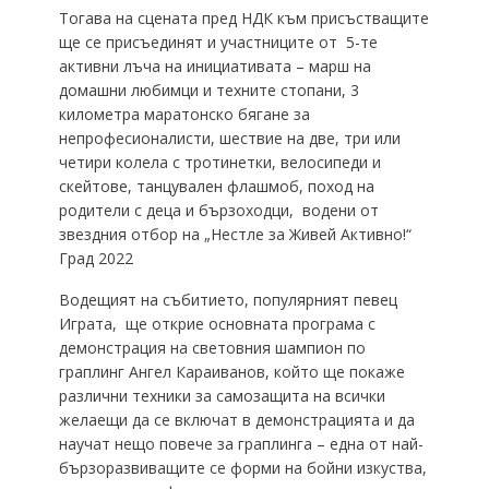
Тогава на сцената пред НДК към присъстващите
ще се присъединят и участниците от 5-те
активни лъча на инициативата – марш на
домашни любимци и техните стопани, 3
километра маратонско бягане за
непрофесионалисти, шествие на две, три или
четири колела с тротинетки, велосипеди и
скейтове, танцувален флашмоб, поход на
родители с деца и бързоходци, водени от
звездния отбор на „Нестле за Живей Активно!“
Град 2022
Водещият на събитието, популярният певец
Играта, ще открие основната програма с
демонстрация на световния шампион по
граплинг Ангел Караиванов, който ще покаже
различни техники за самозащита на всички
желаещи да се включат в демонстрацията и да
научат нещо повече за граплинга – една от най-
бързоразвиващите се форми на бойни изкуства,