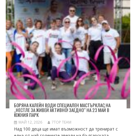
БОРЯНА КАЛЕЙН ВОДИ СПЕЦИАЛЕН МАСТЪРКЛАС НА
„НЕСТЛЕ ЗА ЖИВЕЙ АКТИВНО! ЗАЕДНО“ НА 23 МАЙ В
ЮЖНИЯ ПАРК
МАЙ 12, 2026
7TOP TEAM
Над 100 деца ще имат възможност да тренират с
една от най-големите звезди на българската