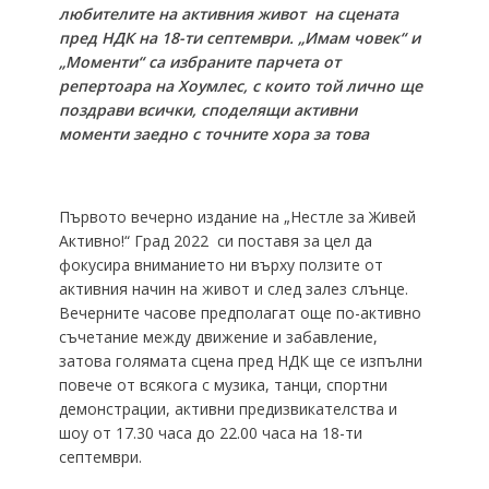
любителите на активния живот на сцената
пред НДК на 18-ти септември. „Имам човек“ и
„Моменти“ са избраните парчета от
репертоара на Хоумлес, с които той лично ще
поздрави всички, споделящи активни
моменти заедно с точните хора за това
Първото вечерно издание на „Нестле за Живей
Активно!“ Град 2022 си поставя за цел да
фокусира вниманието ни върху ползите от
активния начин на живот и след залез слънце.
Вечерните часове предполагат още по-активно
съчетание между движение и забавление,
затова голямата сцена пред НДК ще се изпълни
повече от всякога с музика, танци, спортни
демонстрации, активни предизвикателства и
шоу от 17.30 часа до 22.00 часа на 18-ти
септември.