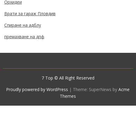
Орхидеи
Врати за гараж Пловдив
Спиране на адблу
премахване на дпф
7 Top © All Right Reserved
Proudly powered by WordPress
|
Theme: SuperNews by
Acme
Themes