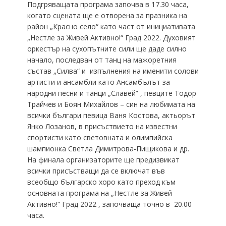
Подгряващата програма започва в 17.30 часа,
когато сцената ще е отворена за празника на
район „Красно село“ като част от инициативата
„Нестле за Живей Активно!“ Град 2022. Духовият
оркестър на сухопътните сили ще даде силно
начало, последван от танц на мажоретния
състав „Силва“ и изпълнения на именити солови
артисти и ансамбли като Ансамбълът за
народни песни и танци „Славей” , певците Тодор
Трайчев и Боян Михайлов – син на любимата на
всички българи певица Ваня Костова, актьорът
Янко Лозанов, в присъствието на известни
спортисти като световната и олимпийска
шампионка Светла Димитрова-Пищикова и др.
На финала организаторите ще предизвикат
всички присъстващи да се включат във
всеобщо българско хоро като преход към
основната програма на „Нестле за Живей
Активно!“ Град 2022 , започваща точно в 20.00
часа.