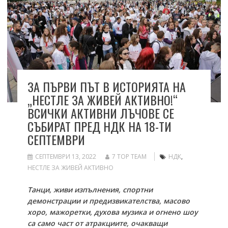
ЗА ПЪРВИ ПЪТ В ИСТОРИЯТА НА
„НЕСТЛЕ ЗА ЖИВЕЙ АКТИВНО!“
ВСИЧКИ АКТИВНИ ЛЪЧОВЕ СЕ
СЪБИРАТ ПРЕД НДК НА 18-ТИ
СЕПТЕМВРИ
СЕПТЕМВРИ 13, 2022
7 TOP TEAM
НДК
,
НЕСТЛЕ ЗА ЖИВЕЙ АКТИВНО
Танци, живи изпълнения, спортни
демонстрации и предизвикателства, масово
хоро, мажоретки, духова музика и огнено шоу
са само част от атракциите, очакващи