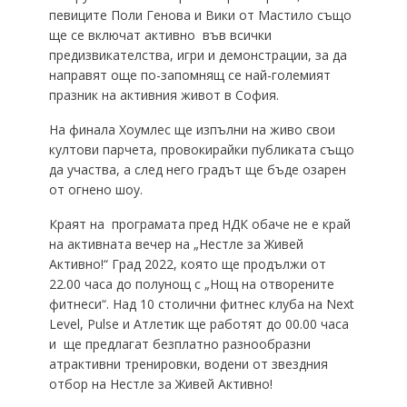
певиците Поли Генова и Вики от Мастило също
ще се включат активно във всички
предизвикателства, игри и демонстрации, за да
направят още по-запомнящ се най-големият
празник на активния живот в София.
На финала Хоумлес ще изпълни на живо свои
култови парчета, провокирайки публиката също
да участва, а след него градът ще бъде озарен
от огнено шоу.
Краят на програмата пред НДК обаче не е край
на активната вечер на „Нестле за Живей
Активно!“ Град 2022, която ще продължи от
22.00 часа до полунощ с „Нощ на отворените
фитнеси“. Над 10 столични фитнес клуба на Next
Level, Pulse и Атлетик ще работят до 00.00 часа
и ще предлагат безплатно разнообразни
атрактивни тренировки, водени от звездния
отбор на Нестле за Живей Активно!