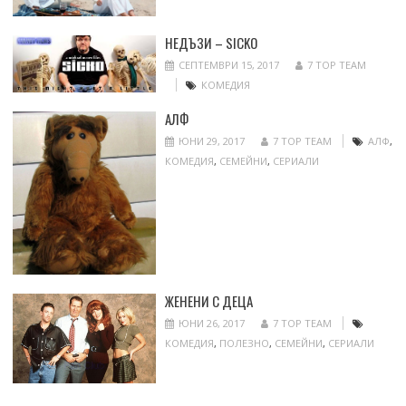
НЕДЪЗИ – SICKO
СЕПТЕМВРИ 15, 2017
7 TOP TEAM
КОМЕДИЯ
АЛФ
ЮНИ 29, 2017
7 TOP TEAM
АЛФ
,
КОМЕДИЯ
,
СЕМЕЙНИ
,
СЕРИАЛИ
ЖЕНЕНИ С ДЕЦА
ЮНИ 26, 2017
7 TOP TEAM
КОМЕДИЯ
,
ПОЛЕЗНО
,
СЕМЕЙНИ
,
СЕРИАЛИ