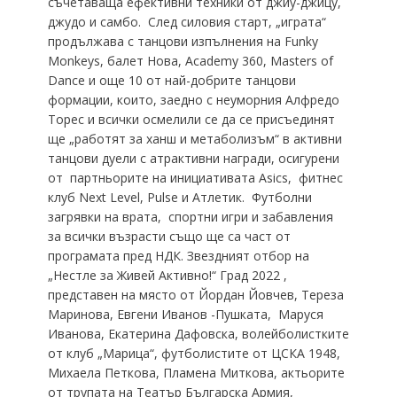
съчетаваща ефективни техники от джиу-джицу,
джудо и самбо. След силовия старт, „играта“
продължава с танцови изпълнения на Funky
Monkeys, балет Нова, Academy 360, Masters of
Dance и още 10 от най-добрите танцови
формации, които, заедно с неуморния Алфредо
Торес и всички осмелили се да се присъединят
ще „работят за ханш и метаболизъм“ в активни
танцови дуели с атрактивни награди, осигурени
от партньорите на инициативата Asics, фитнес
клуб Next Level, Pulse и Атлетик. Футболни
загрявки на врата, спортни игри и забавления
за всички възрасти също ще са част от
програмата пред НДК. Звездният отбор на
„Нестле за Живей Активно!“ Град 2022 ,
представен на място от Йордан Йовчев, Тереза
Маринова, Евгени Иванов -Пушката, Маруся
Иванова, Екатерина Дафовска, волейболистките
от клуб „Марица“, футболистите от ЦСКА 1948,
Михаела Петкова, Пламена Миткова, актьорите
от трупата на Театър Българска Армия,