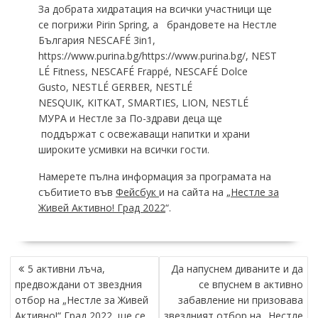
За добрата хидратация на всички участници ще
се погрижи Pirin Spring, a брандовете на Нестле
България NESCAFÉ 3in1,
https://www.purina.bg/https://www.purina.bg/, NEST
LÉ Fitness, NESCAFÉ Frappé, NESCAFÉ Dolce
Gusto, NESTLÉ GERBER, NESTLÉ
NESQUIK, KITKAT, SMARTIES, LION, NESTLÉ
МУРА и Нестле за По-здрави деца ще
поддържат с освежаващи напитки и храни
широките усмивки на всички гости.
Намерете пълна информация за програмата на
събитието във
Фейсбук
и на сайта на „
Нестле за
Живей Активно! Град 2022
“.
НАВИГАЦИЯ
5 активни лъча,
Да напуснем диваните и да
предвождани от звездния
се впуснем в активно
отбор на „Нестле за Живей
забавление ни призовава
Активно!“ Град 2022, ще се
звездният отбор на „Нестле