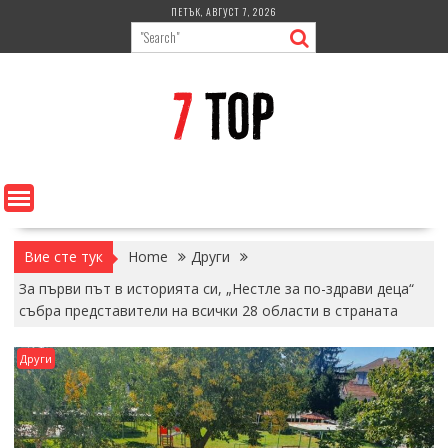
Skip
ПЕТЪК, АВГУСТ 7, 2026
to
content
Вие сте тук
Home
Други
За първи път в историята си, „Нестле за по-здрави деца“
събра представители на всички 28 области в страната
Други