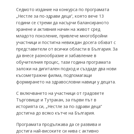
Седмото издание на конкурса по програмата
„Нестле за по-здрави деца“, която вече 13
години се стреми да насърчи балансираното
хранене и активния начин на живот сред
младото поколение, привлече многобройни
участници и постигна невиждан досега обхват с
представители от всички области в България. За
да внесе разнообразие и забавление в
обучителния процес, тази година програмата
заложи на дигитален подход и създаде два нови
късометражни филма, подпомагащи
формирането на здравословни навици у децата.
С включването на участници от градовете
Търговище и Тутракан, за първи път в
историята си, „Нестле за по-здрави деца“
достигна до всяко кътче на България.
Програмата продължава да се развива и
достига най-високите си нива с активно