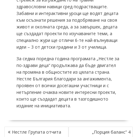
здравословни навици сред подрастващите.
Забавни и интерактивни уроци ще водят децата
към осъзнати решения за подобряване на своя
живот и околната среда, а за завършек, децата
ще създадат проекти по изучаваните теми, а
специално жури ще отличи 6-те най-вълнуващи
идеи – 3 от детски градини и 3 от училища.
За седма поредна година програмата „Нестле за
по-здрави деца“ продължава да бъде двигател
на промяна в общностите из цялата страна.
Нестле България благодари за ангажимента,
проявен от всички досегашни участници и с
нетърпение очаква новите интересни проекти,
които ще създадат децата в тазгодишното
издание на инициативата.
НАВИГАЦИЯ
Нестле Групата отчита
„Порция баланс“ 4