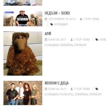
НЕДЪЗИ – SICKO
СЕПТЕМВРИ 15, 2017
7 TOP TEAM
КОМЕДИЯ
АЛФ
ЮНИ 29, 2017
7 TOP TEAM
АЛФ
,
КОМЕДИЯ
,
СЕМЕЙНИ
,
СЕРИАЛИ
ЖЕНЕНИ С ДЕЦА
ЮНИ 26, 2017
7 TOP TEAM
КОМЕДИЯ
,
ПОЛЕЗНО
,
СЕМЕЙНИ
,
СЕРИАЛИ