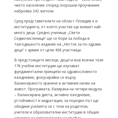
чието население според скорошни проучвания
наброява 342 жители.
Сред представителите на област Пловдив е и
институцията, от която участие ще вземат най-
много деца. Средно училище „Свети
Седмочисленици“ ще се бори за победа в
тазгодишното издание на „Нестле за по-здрави
деца“ с армия от цели 408 участници.
В предстоящите месеци, децата във всички тези
176 учебни институции ще изучават
фундаментални принципи на здравословното
ежедневие, фокусирайки се върху
балансираното хранене и активния начин на
живот. Програмата, базирана на четири модула
– балансирана диета, активно ежедневие,
устойчивост и хидратация, за пореден път ще
обедини усилията си с тези на родители,
учители и образователни институции в общия
стремеж за изграждането на трайни