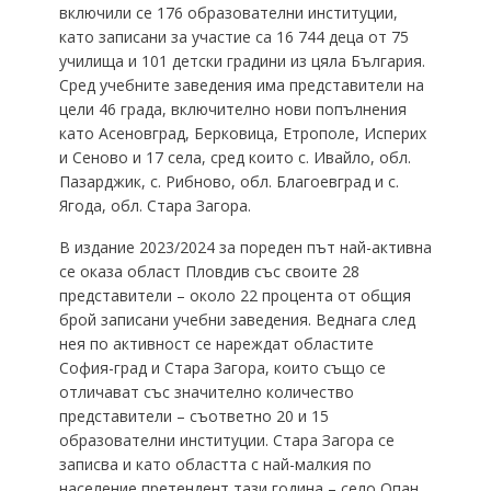
включили се 176 образователни институции,
като записани за участие са 16 744 деца от 75
училища и 101 детски градини из цяла България.
Сред учебните заведения има представители на
цели 46 града, включително нови попълнения
като Асеновград, Берковица, Етрополе, Исперих
и Сеново и 17 села, сред които с. Ивайло, обл.
Пазарджик, с. Рибново, обл. Благоевград и с.
Ягода, обл. Стара Загора.
В издание 2023/2024 за пореден път най-активна
се оказа област Пловдив със своите 28
представители – около 22 процента от общия
брой записани учебни заведения. Веднага след
нея по активност се нареждат областите
София-град и Стара Загора, които също се
отличават със значително количество
представители – съответно 20 и 15
образователни институции. Стара Загора се
записва и като областта с най-малкия по
население претендент тази година – село Опан,