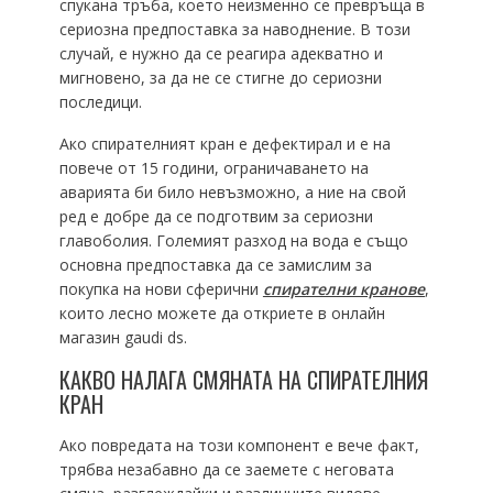
спукана тръба, което неизменно се превръща в
сериозна предпоставка за наводнение. В този
случай, е нужно да се реагира адекватно и
мигновено, за да не се стигне до сериозни
последици.
Ако спирателният кран е дефектирал и е на
повече от 15 години, ограничаването на
аварията би било невъзможно, а ние на свой
ред е добре да се подготвим за сериозни
главоболия. Големият разход на вода е също
основна предпоставка да се замислим за
покупка на нови сферични
спирателни кранове
,
които лесно можете да откриете в онлайн
магазин gaudi ds.
КАКВО НАЛАГА СМЯНАТА НА СПИРАТЕЛНИЯ
КРАН
Ако повредата на този компонент е вече факт,
трябва незабавно да се заемете с неговата