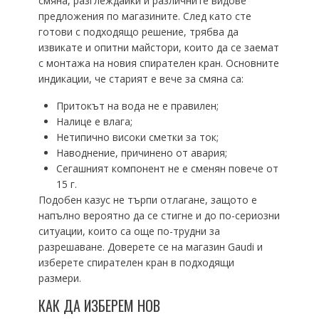
смяна, разглеждайки и различните видове
предложения по магазините. След като сте
готови с подходящо решение, трябва да
извикате и опитни майстори, които да се заемат
с монтажа на новия спирателен кран. Основните
индикации, че старият е вече за смяна са:
Притокът на вода не е правилен;
Налице е влага;
Нетипично високи сметки за ток;
Наводнение, причинено от авария;
Сегашният компонент не е сменян повече от
15 г.
Подобен казус не търпи отлагане, защото е
напълно вероятно да се стигне и до по-сериозни
ситуации, които са още по-трудни за
разрешаване. Доверете се на магазин Gaudi и
изберете спирателен кран в подходящи
размери.
КАК ДА ИЗБЕРЕМ НОВ