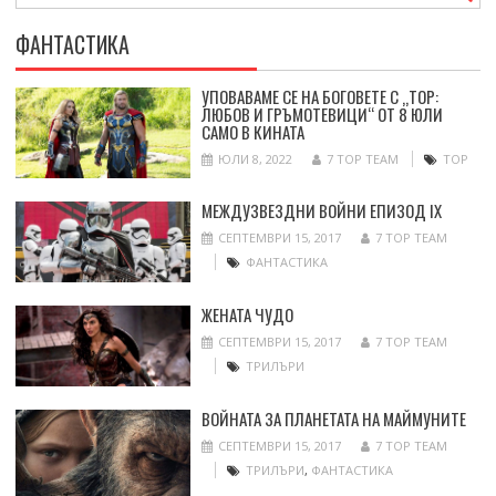
ФАНТАСТИКА
УПОВАВАМЕ СЕ НА БОГОВЕТЕ С „ТОР:
ЛЮБОВ И ГРЪМОТЕВИЦИ“ ОТ 8 ЮЛИ
САМО В КИНАТА
ЮЛИ 8, 2022
7 TOP TEAM
ТОР
МЕЖДУЗВЕЗДНИ ВОЙНИ ЕПИЗОД IX
СЕПТЕМВРИ 15, 2017
7 TOP TEAM
ФАНТАСТИКА
ЖЕНАТА ЧУДО
СЕПТЕМВРИ 15, 2017
7 TOP TEAM
ТРИЛЪРИ
ВОЙНАТА ЗА ПЛАНЕТАТА НА МАЙМУНИТЕ
СЕПТЕМВРИ 15, 2017
7 TOP TEAM
ТРИЛЪРИ
,
ФАНТАСТИКА