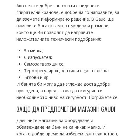
Ако не сте добре запознати с видовете
спирателни кранове, е добре да го направите, за
да вземете информирано решение. В Gaudi ще
намерите богата гама от модели и размери,
които ще Ви позволят да направите
наложителните технически подобрения:
За мивка;
С изпускател;
Самозатварящи се;
Терморегулиращ вентил и с фотоклетка;
Ъглови и др.
И банята би могла да изглежда доста добре
пригодена, а наред с това да осигурява и
необходимото ниво на сигурност. Погрижете се.
ЗАЩО ДА ПРЕДПОЧЕТЕМ МАГАЗИН GAUDI
Днешните магазини за оборудване и
обзавеждане на бани не са никак малко. И
когато дойде време да изберем един единствен,