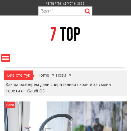
Skip
ЧЕТВЪРТЪК, АВГУСТ 6, 2026
to
content
Вие сте тук
Home
Нови
Как да разберем дали спирателният кран е за смяна –
съвети от Gaudi DS
Нови