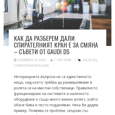
КАК ДА РАЗБЕРЕМ ДАЛИ
СПИРАТЕЛНИЯТ КРАН Е ЗА СМЯНА
– СЪВЕТИ ОТ GAUDI DS
НОЕМВРИ 24, 2020
7 TOP TEAM
GAUDI DS
,
СПИРАТЕЛНИ КРАНОВЕ
Интериорните въпроси не са единственото
нещо, над което трябва да размишляваме в
ролята си на имотни собственици. Правилното
функциониране на системите и наличното
оборудване е също много важен аспект, който
обаче бива и често подценяван. Нека Ви дадем
пример. Появява се проблем, свързан със