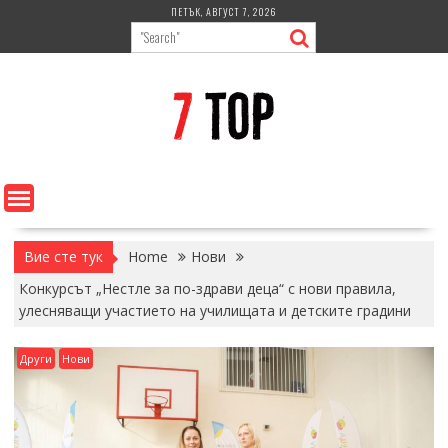
Skip
ПЕТЪК, АВГУСТ 7, 2026
to
content
Вие сте тук
Home
Нови
Конкурсът „Нестле за по-здрави деца“ с нови правила,
улесняващи участието на училищата и детските градини
Други
Нови