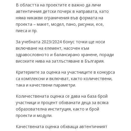
В областта на проектите е важно да личи
автентичния детски почерк в направата, като
няма никакви ограничения във формата на
проекта – макет, модел, пано, рисунки, есе,
пиеса и пр.
За учебната 2023/2024 бонус точки ще носи
включване на елемент, насочен към
здравословното и балансирано хранене, поради
високите нива на затлъстяване в България.
Критериите за оценка на участниците в конкурса
са комплексни и включват, както количествени,
така и качествени параметри.
Количествената оценка се дава на база брой
участници и процент обхванати деца за всяка
образователна институция, както и брой
проекти и модули.
Качествената оценка обхваща автентичният