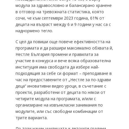
модула за здравословно и балансирано хранене
в отговор на тревожната статистика, която
сочи, че към септември 2023 година, 61% от
децата на възраст между 6 и 9 години у нас са с
наднормено тегло.
С цел да повиши още повече ефективността на
програмата и да разшири максимално обхвата й,
Нестле България промени и правилата за
участие в конкурса и вече всяка образователна
институция има свободата да избере най-
подходящия за себе си формат – преподаване в
час на предоставените от „Нестле за по-здрави
деца“ иновативни видео уроци, в съчетание с
проекти, разработени от децата по някои от
четирите модула на програмата, и/или с
организиране на извънкласни занимания по
модулите, или със свободни комбинации от
трите варианта.
По този начин училищата и детските градини