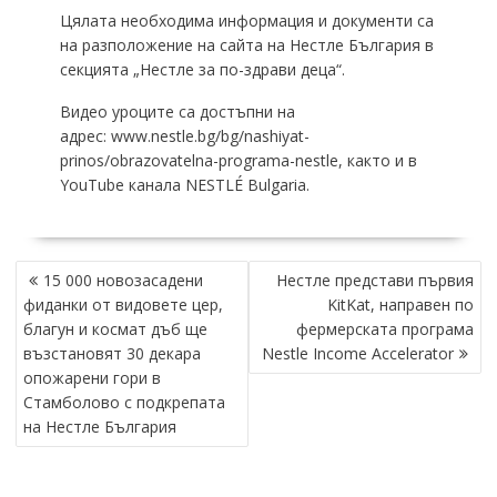
Цялата необходима информация и документи са
на разположение на сайта на Нестле България в
секцията „Нестле за по-здрави деца“.
Видео уроците са достъпни
на
адрес: www.nestle.bg/bg/nashiyat-
prinos/obrazovatelna-programa-nestle, както и в
YouTube канала NESTLÉ Bulgaria.
НАВИГАЦИЯ
15 000 новозасадени
Нестле представи първия
фиданки от видовете цер,
KitKat, направен по
благун и космат дъб ще
фермерската програма
възстановят 30 декара
Nestle Income Accelerator
опожарени гори в
Стамболово с подкрепата
на Нестле България