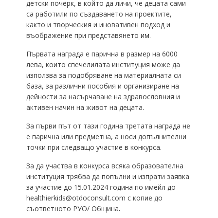
детски почерк, в който да личи, че децата сами
са работили по създаването на проектите,
както и творческия и иновативен подход и
въображение при представянето им.
Първата награда е парична в размер на 6000
лева, които спечелилата институция може да
използва за подобряване на материалната си
база, за различни пособия и организиране на
дейности за насърчаване на здравословния и
активен начин на живот на децата.
За първи път от тази година третата награда не
е парична или предметна, а носи допълнителни
точки при следващо участие в конкурса.
За да участва в конкурса всяка образователна
институция трябва да попълни и изпрати заявка
за участие до 15.01.2024 година по имейл до
healthierkids@otdoconsult.com с копие до
съответното РУО/ Община
.