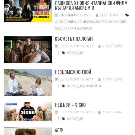
ЛАШКОВА В НОВИЯ ИТАЛИАНСКИ ФИЛМ
БЪЛГАРИЯ AMORE MIO
ОКТОМВРИ 2, 2025
7TOP TEAM
АЛЕКСАНДРА ЛАШКОВА
,
БЪЛГАРИЯ AMORE
MIO
,
ЗАХАРИ БАХАРОВ
КЪСМЕТЪТ НА ЛОГАН
СЕПТЕМВРИ 15, 2017
7 TOP TEAM
КОМЕДИЯ
НЕВЪЗМОЖНО ТВОЙ
СЕПТЕМВРИ 15, 2017
7 TOP TEAM
КОМЕДИЯ
,
СЕМЕЙНИ
НЕДЪЗИ – SICKO
СЕПТЕМВРИ 15, 2017
7 TOP TEAM
КОМЕДИЯ
АЛФ