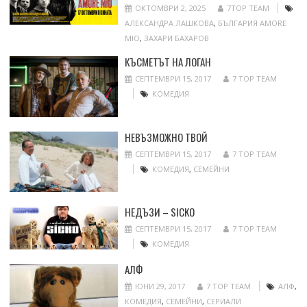
ОКТОМВРИ 2, 2025
7TOP TEAM
АЛЕКСАНДРА ЛАШКОВА
,
БЪЛГАРИЯ AMORE
MIO
,
ЗАХАРИ БАХАРОВ
КЪСМЕТЪТ НА ЛОГАН
СЕПТЕМВРИ 15, 2017
7 TOP TEAM
КОМЕДИЯ
НЕВЪЗМОЖНО ТВОЙ
СЕПТЕМВРИ 15, 2017
7 TOP TEAM
КОМЕДИЯ
,
СЕМЕЙНИ
НЕДЪЗИ – SICKO
СЕПТЕМВРИ 15, 2017
7 TOP TEAM
КОМЕДИЯ
АЛФ
ЮНИ 29, 2017
7 TOP TEAM
АЛФ
,
КОМЕДИЯ
,
СЕМЕЙНИ
,
СЕРИАЛИ