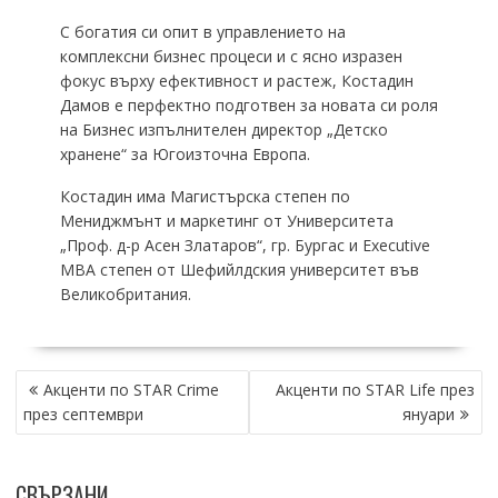
С богатия си опит в управлението на
комплексни бизнес процеси и с ясно изразен
фокус върху ефективност и растеж, Костадин
Дамов е перфектно подготвен за новата си роля
на Бизнес изпълнителен директор „Детско
хранене“ за Югоизточна Европа.
Костадин има Магистърска степен по
Мениджмънт и маркетинг от Университета
„Проф. д-р Асен Златаров“, гр. Бургас и Executive
МBА степен от Шефийлдския университет във
Великобритания.
НАВИГАЦИЯ
Акценти по STAR Crime
Акценти по STAR Life през
през септември
януари
СВЪРЗАНИ