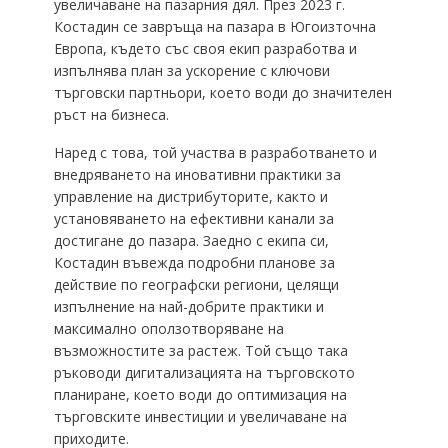
увеличаване на пазарния дял. През 2023 г.
Костадин се завръща на пазара в Югоизточна
Европа, където със своя екип разработва и
изпълнява план за ускорение с ключови
търговски партньори, което води до значителен
ръст на бизнеса.
Наред с това, той участва в разработването и
внедряването на иновативни практики за
управление на дистрибуторите, както и
установяването на ефективни канали за
достигане до пазара. Заедно с екипа си,
Костадин въвежда подробни планове за
действие по географски региони, целящи
изпълнение на най-добрите практики и
максимално оползотворяване на
възможностите за растеж. Той също така
ръководи дигитализацията на търговското
планиране, което води до оптимизация на
търговските инвестиции и увеличаване на
приходите.