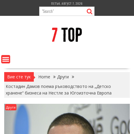
Skip
ПЕТЪК, АВГУСТ 7, 2026
to
content
Вие сте тук
Home
Други
Костадин Дамов поема ръководството на „Детско
хранене“ бизнеса на Нестле за Югоизточна Европа
Други