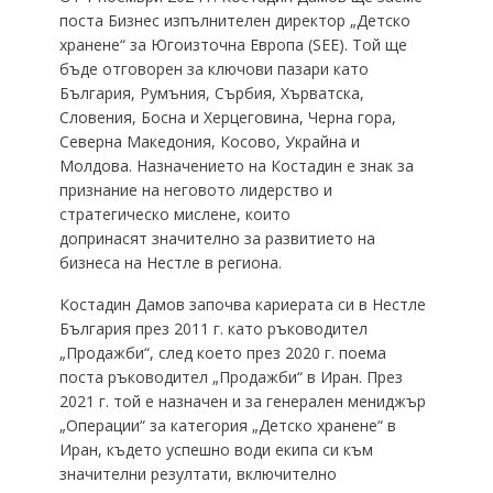
поста Бизнес изпълнителен директор „Детско
хранене“ за Югоизточна Европа (SEE). Той ще
бъде отговорен за ключови пазари като
България, Румъния, Сърбия, Хърватска,
Словения, Босна и Херцеговина, Черна гора,
Северна Македония, Косово, Украйна и
Молдова. Назначението на Костадин е знак за
признание на неговото лидерство и
стратегическо мислене, които
допринасят значително за развитието на
бизнеса на Нестле в региона.
Костадин Дамов започва кариерата си в Нестле
България през 2011 г. като ръководител
„Продажби“, след което през 2020 г. поема
поста ръководител „Продажби“ в Иран. През
2021 г. той е назначен и за генерален мениджър
„Операции“ за категория „Детско хранене“ в
Иран, където успешно води екипа си към
значителни резултати, включително