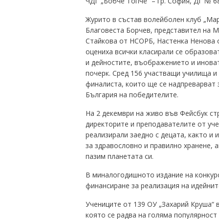
ЧДГ „Бобче Топче“ – гр. София, ДГ № 68
Журито в състав волейболен клуб „Мар
Благовеста Борчев, представител на М
Стайкова от НСОРБ, Настенка Ненова 
оцениха всички класирали се образова
и дейностите, въображението и иноват
почерк. Сред 156 участващи училища и 
финалиста, които ще се надпреварват 
България на победителите.
На 2 декември на живо във Фейсбук ст
директорите и преподавателите от уче
реализирали заедно с децата, както и
за здравословно и правилно хранене, а
пазим планетата си.
В миналогодишното издание на конкур
финансиране за реализация на идейнит
Учениците от 139 ОУ „Захарий Круша“ 
която се радва на голяма популярност