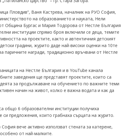
 „Патиланско царство” – гр. Стара Загора.
ица Пловдив“, Ваня Кастрева, началник на РУО София,
инистерството на образованието и науката, Нели
от Община Бургас и Мария Тодорова от Нестле България
телни институции спрямо броя включили се деца, темите
ивността на проектите, както и автентичния детският
детски градини, журито даде най-високи оценки на 10те
за паричните награди, традиционно връчвани от Нестле
раницата на Нестле България и в YouТube канала
бните заведения ще представят проектите, които са
 идеята за продължаване на обучението по важните теми
ктивен начин на живот, колко е важна водата и как да
са общо 6 образователни институции получиха
е си предложения, които грабнаха сърцата на журито.
в София вече активно използват стената за катерене,
 особено от най-малките.