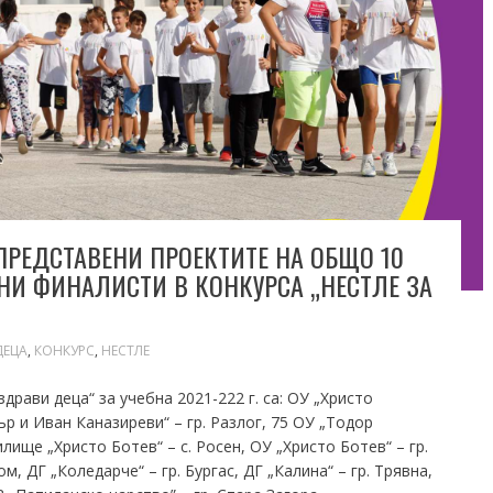
ПРЕДСТАВЕНИ ПРОЕКТИТЕ НА ОБЩО 10
НИ ФИНАЛИСТИ В КОНКУРСА „НЕСТЛЕ ЗА
ДЕЦА
,
КОНКУРС
,
НЕСТЛЕ
драви деца“ за учебна 2021-222 г. са: ОУ „Христо
ър и Иван Каназиреви“ – гр. Разлог, 75 ОУ „Тодор
ище „Христо Ботев“ – с. Росен, ОУ „Христо Ботев“ – гр.
, ДГ „Коледарче“ – гр. Бургас, ДГ „Калина“ – гр. Трявна,