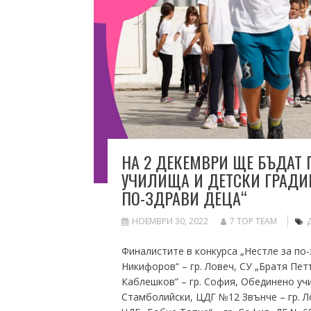
НА 2 ДЕКЕМВРИ ЩЕ БЪДАТ 
УЧИЛИЩА И ДЕТСКИ ГРАДИ
ПО-ЗДРАВИ ДЕЦА“
НОЕМВРИ 30, 2022
7 TOP TEAM
Финалистите в конкурса „Нестле за по-з
Никифоров“ – гр. Ловеч, СУ „Братя Пет
Каблешков” – гр. София, Обединено учил
Стамболийски, ЦДГ №12 Звънче – гр. Лом