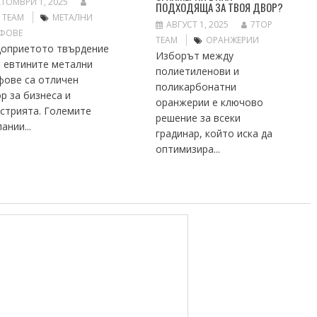
ТОМВРИ 1, 2025
ПОДХОДЯЩА ЗА ТВОЯ ДВОР?
 TEAM
МЕТАЛНИ
АВГУСТ 1, 2025
7TOP
ФОВЕ
TEAM
ОРАНЖЕРИИ
оприетото твърдение
Изборът между
е евтините метални
полиетиленови и
фове са отличен
поликарбонатни
р за бизнеса и
оранжерии е ключово
стрията. Големите
решение за всеки
ании...
градинар, който иска да
оптимизира...