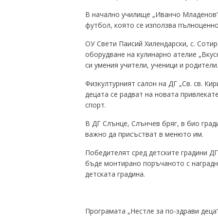
В начално училище „Иванчо Младенов“
футбол, която се използва пълноценно
ОУ Свети Паисий Хилендарски, с. Соти
оборудване на кулинарно ателие „Вкус
си умения учители, ученици и родители
Физкултурният салон на ДГ „Св. св. Ки
децата се радват на новата привлекат
спорт.
В ДГ Слънце, Слънчев бряг, в био град
важно да присъстват в менюто им.
Победителят сред детските градини ДГ 
бъде монтирано поръчаното с наградн
детската градина.
Програмата „Нестле за по-здрави деца“