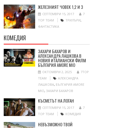
ЖЕЛЕЗНИЯТ ЧОВЕК 1,2 И 3
СЕПТЕМВРИ 15, 2017
7
TOP TEAM
ТРИЛЪРИ
,
ФАНТАСТИКА
КОМЕДИЯ
ЗАХАРИ БАХАРОВ И
АЛЕКСАНДРА ЛАШКОВА В
НОВИЯ ИТАЛИАНСКИ ФИЛМ
БЪЛГАРИЯ AMORE MIO
ОКТОМВРИ 2, 2025
7TOP
TEAM
АЛЕКСАНДРА
ЛАШКОВА
,
БЪЛГАРИЯ AMORE
MIO
,
ЗАХАРИ БАХАРОВ
КЪСМЕТЪТ НА ЛОГАН
СЕПТЕМВРИ 15, 2017
7
TOP TEAM
КОМЕДИЯ
НЕВЪЗМОЖНО ТВОЙ