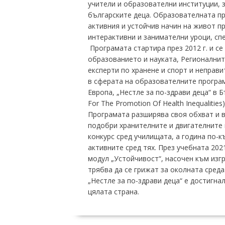
учители и образователни институции, 
българските деца. Образователната пр
активния и устойчив начин на живот пр
интерактивни и занимателни уроци, сп
Програмата стартира през 2012 г. и с
образованието и науката, Регионалнит
експерти по хранене и спорт и неправи
в сферата на образователните програм
Европа, „Нестле за по-здрави деца“ в 
For The Promotion Of Health Inequaliti
Програмата разширява своя обхват и вл
подобри хранителните и двигателните 
конкурс сред училищата, а година по-к
активните сред тях. През учебната 202
модул „Устойчивост“, насочен към изг
трябва да се грижат за околната сред
„Нестле за по-здрави деца“ е достигнал
цялата страна.