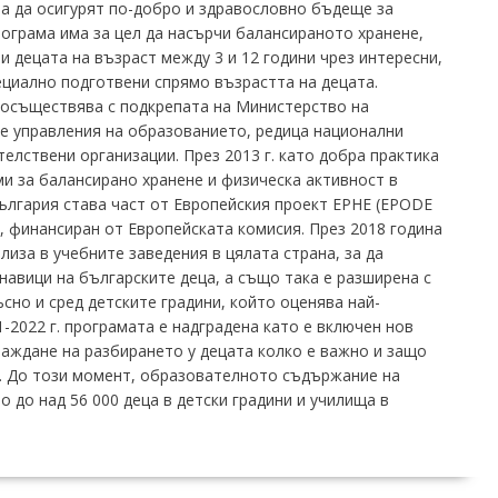
за да осигурят по-добро и здравословно бъдеще за
ограма има за цел да насърчи балансираното хранене,
и децата на възраст между 3 и 12 години чрез интересни,
ециално подготвени спрямо възрастта на децата.
е осъществява с подкрепата на Министерство на
е управления на образованието, редица национални
телствени организации. През 2013 г. като добра практика
и за балансирано хранене и физическа активност в
България става част от Европейския проект EPHE (EPODE
es), финансиран от Европейската комисия. През 2018 година
иза в учебните заведения в цялата страна, за да
навици на българските деца, а също така е разширена с
ъсно и сред детските градини, който оценява най-
1-2022 г. програмата е надградена като е включен нов
раждане на разбирането у децата колко е важно и защо
а. До този момент, образователното съдържание на
о до над 56 000 деца в детски градини и училища в