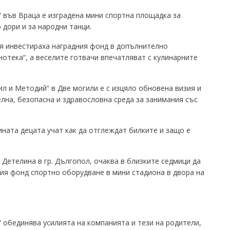
 във Враца е изградена мини спортна площадка за
 дори и за народни танци.
ря инвестираха наградния фонд в допълнително
нотека“, а веселите готвачи впечатляват с кулинарните
.
рил и Методий“ в Две могили е с изцяло обновена визия и
елна, безопасна и здравословна среда за занимания със
ината децата учат как да отглеждат билките и защо е
Детелина в гр. Дългопол, очаква в близките седмици да
ия фонд спортно оборудване в мини стадиона в двора на
 обединява усилията на компанията и тези на родители,