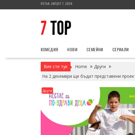
Skip
ПЕТЪК, АВГУСТ 7, 2026
to
content
КОМЕДИЯ
НОВИ
СЕМЕЙНИ
СЕРИАЛИ
Вие сте тук
Home
Други
На 2 декември ще бъдат представени проект
Други