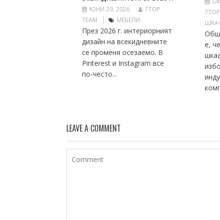
ОК
ЮНИ 29, 2026
7TOP
7TOP
TEAM
МЕБЕЛИ
ШКА
През 2026 г. интериорният
Общ
дизайн на всекидневните
е, ч
се променя осезаемо. В
шка
Pinterest и Instagram все
избо
по-често...
инду
комп
LEAVE A COMMENT