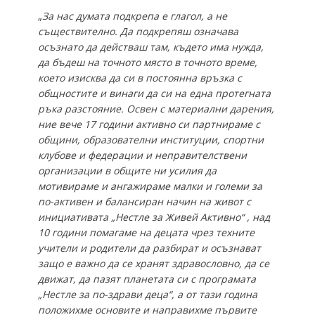
„
За нас думата подкрепа е глагол, а не
съществително. Да подкрепяш означава
осъзнато да действаш там, където има нужда,
да бъдеш на точното място в точното време,
което изисква да си в постоянна връзка с
общностите и винаги да си на една протегната
ръка разстояние. Освен с материални дарения,
ние вече 17 години активно си партнираме с
общини, образователни институции, спортни
клубове и федерации и неправителствени
организации в общите ни усилия да
мотивираме и ангажираме малки и големи за
по-активен и балансиран начин на живот с
инициативата „Нестле за Живей Активно“ , над
10 години помагаме на децата чрез техните
учители и родители да разбират и осъзнават
защо е важно да се хранят здравословно, да се
движат, да пазят планетата си с програмата
„Нестле за по-здрави деца“, а от тази година
положихме основите и направихме първите