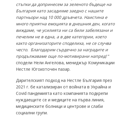
стъпки да допринесем за зеленото бъдеще на
България като засадихме заедно с нашите
партньори над 10 000 дръвчета. Наистина е
много приятна емоцията в днешния ден, когато
виждаме, че усилията ни са били забелязани и
печелим не в една, а в две категории, което
както организаторите споделиха, не се случва
често. Благодарим сърдечно за наградите и
продължаваме още по-мотивирани напред!
“
сподели Нели Ангелова, мениджър Комуникации
Нестле Югоизточен пазар.
Дарителският подход на Нестле България през
2021 г. бе катализиран от войната в Украйна и
Covid пандемията като компанията подкрепи
нуждаещите се и медиците на първа линия,
медицинските болници и центрове и слаби
социални групи.