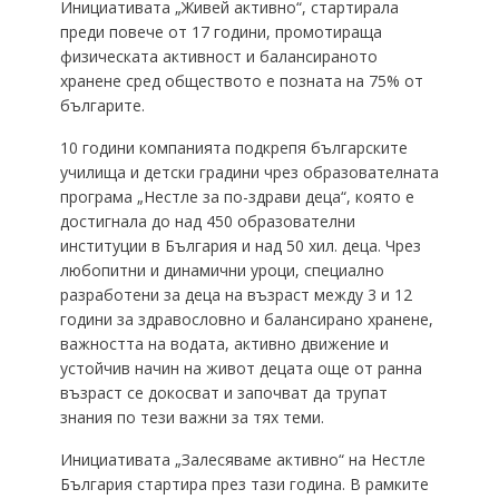
Инициативата „Живей активно“, стартирала
преди повече от 17 години, промотираща
физическата активност и балансираното
хранене сред обществото е позната на 75% от
българите.
10 години компанията подкрепя българските
училища и детски градини чрез образователната
програма „Нестле за по-здрави деца“, която е
достигнала до над 450 образователни
институции в България и над 50 хил. деца. Чрез
любопитни и динамични уроци, специално
разработени за деца на възраст между 3 и 12
години за здравословно и балансирано хранене,
важността на водата, активно движение и
устойчив начин на живот децата още от ранна
възраст се докосват и започват да трупат
знания по тези важни за тях теми.
Инициативата „Залесяваме активно“ на Нестле
България стартира през тази година. В рамките