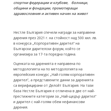
спортни федерации и клубове, болници,
общини и фондации, промотиращи
здравословния и активен начин на живот
Нестле България спечели награди за направени
дарения през 2021 г. на стойност над 500 хил. лв.
в конкурса „Корпоративен дарител“ на
Български дарителски форум, който се
организира за 17-та поредна година.
Оценката на даренията е направена по
методологията на по методологията на
европейския конкурс „Най-голям корпоративен
дарител”, а представените данни за даренията
са верифицирани от Делойт България. На тази
база Нестле България е отличена в две от най-
престижните категории за „Най-щедър дарител“
и дарител с най-голям обем нефинансови
дарения.