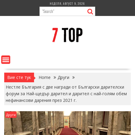
Skip
НЕДЕЛЯ, АВГУСТ 9, 2026
to
content
Вие сте тук
Home
Други
Нестле България с две награди от Български дарителски
форум за Най-щедър дарител и дарител с най-голям обем
нефинансови дарения през 2021 г.
Други