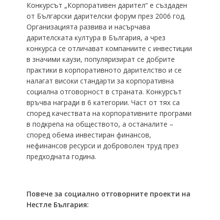
Конкурсът „Корпоративен дарител“ е създаден
от Български дарителски форум през 2006 год.
Организацията развива и насърчава
дарителската култура в България, а чрез
конкурса се отличават компаниите с инвестиции
в значими каузи, популяризират се добрите
практики в корпоративното дарителство и се
налагат високи стандарти за корпоративна
социална отговорност в страната. Конкурсът
връчва награди в 6 категории. Част от тях са
според качествата на корпоративните програми
в подкрепа на обществото, а останалите –
според обема инвестиран финансов,
нефинансов ресурси и доброволен труд през
предходната година.
Повече за социално отговорните проекти на
Нестле България: