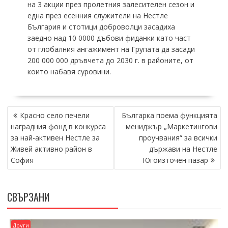
на 3 акции през пролетния залесителен сезон и
една през есенния служители на Нестле
България и стотици доброволци засадиха
заедно над 10 0000 дъбови фиданки като част
от глобалния ангажимент на Групата да засади
200 000 000 дръвчета до 2030 г. в районите, от
които набавя суровини.
НАВИГАЦИЯ
Красно село печели
Българка поема функцията
наградния фонд в конкурса
мениджър „Маркетингови
за най-активен Нестле за
проучвания“ за всички
Живей активно район в
държави на Нестле
София
Югоизточен пазар
СВЪРЗАНИ
Други