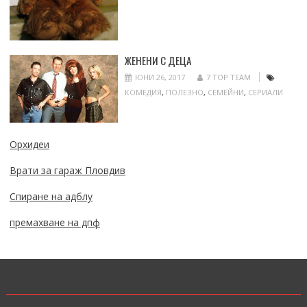
ЖЕНЕНИ С ДЕЦА
ЮНИ 26, 2017
7 TOP TEAM
КОМЕДИЯ
,
ПОЛЕЗНО
,
СЕМЕЙНИ
,
СЕРИАЛИ
Орхидеи
Врати за гараж Пловдив
Спиране на адблу
премахване на дпф