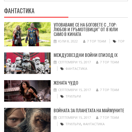
ФАНТАСТИКА
УПОВАВАМЕ СЕ НА БОГОВЕТЕ С „ТОР:
ЛЮБОВ И ГРЪМОТЕВИЦИ“ ОТ 8 ЮЛИ
САМО В КИНАТА
ЮЛИ 8, 2022
7 TOP TEAM
ТОР
МЕЖДУЗВЕЗДНИ ВОЙНИ ЕПИЗОД IX
СЕПТЕМВРИ 15, 2017
7 TOP TEAM
ФАНТАСТИКА
ЖЕНАТА ЧУДО
СЕПТЕМВРИ 15, 2017
7 TOP TEAM
ТРИЛЪРИ
ВОЙНАТА ЗА ПЛАНЕТАТА НА МАЙМУНИТЕ
СЕПТЕМВРИ 15, 2017
7 TOP TEAM
ТРИЛЪРИ
,
ФАНТАСТИКА