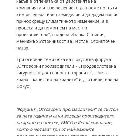
какъв е отпечатъка от действията на
компанията и взе решението да поеме по пътя
към регенеративно земеделие и да дадем нашия
принос срещу климатичното изменение, а в
процеса и да помогнем на местни
производители“, сподели Иванка Стойнич,
мениджър Устойчивост за Нестле Югоизточен
пазар.
Три основни теми бяха на фокус във форума
„Отговорни производители – „Продоволствена
сигурност и достъпност на храните“, „Чиста
храна – качество на храните“ и „Потребители на
фокус“.
Форумът „Отговорни производители“ се състои
за пета година и кани в
одещи производители
на храни и напитки, FMCG и Retail компании
,
които
очертават три от най-важните
предизвикателства пред сектора – осигуряване