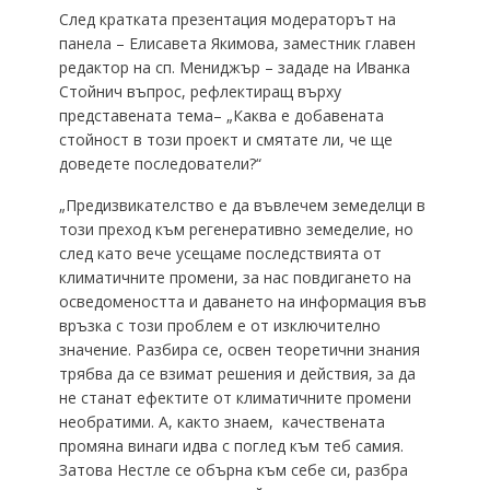
След кратката презентация модераторът на
панела – Елисавета Якимова, заместник главен
редактор на сп. Мениджър – зададе на Иванка
Стойнич въпрос, рефлектиращ върху
представената тема– „Каква е добавената
стойност в този проект и смятате ли, че ще
доведете последователи?“
„Предизвикателство е да въвлечем земеделци в
този преход към регенеративно земеделие, но
след като вече усещаме последствията от
климатичните промени, за нас повдигането на
осведомеността и даването на информация във
връзка с този проблем е от изключително
значение. Разбира се, освен теоретични знания
трябва да се взимат решения и действия, за да
не станат ефектите от климатичните промени
необратими. А, както знаем, качествената
промяна винаги идва с поглед към теб самия.
Затова Нестле се обърна към себе си, разбра