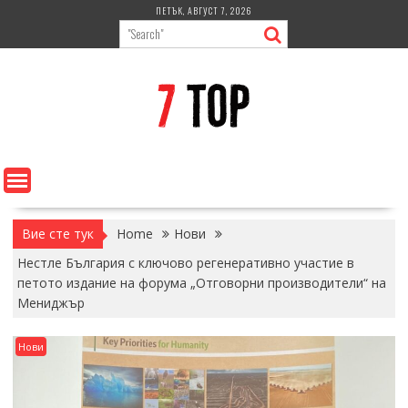
Skip
ПЕТЪК, АВГУСТ 7, 2026
to
content
Вие сте тук
Home
Нови
Нестле България с ключово регенеративно участие в
петото издание на форумa „Отговорни производители“ на
Мениджър
Нови