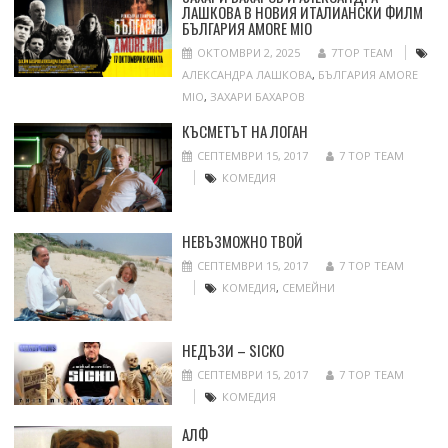
ЛАШКОВА В НОВИЯ ИТАЛИАНСКИ ФИЛМ
БЪЛГАРИЯ AMORE MIO
ОКТОМВРИ 2, 2025
7TOP TEAM
АЛЕКСАНДРА ЛАШКОВА
,
БЪЛГАРИЯ AMORE
MIO
,
ЗАХАРИ БАХАРОВ
КЪСМЕТЪТ НА ЛОГАН
СЕПТЕМВРИ 15, 2017
7 TOP TEAM
КОМЕДИЯ
НЕВЪЗМОЖНО ТВОЙ
СЕПТЕМВРИ 15, 2017
7 TOP TEAM
КОМЕДИЯ
,
СЕМЕЙНИ
НЕДЪЗИ – SICKO
СЕПТЕМВРИ 15, 2017
7 TOP TEAM
КОМЕДИЯ
АЛФ