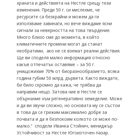
храната и действията на Нестле срещу тези
изменения. Преди 50 г. си мислехме, че
ресурсите са безкрайни и можем да ги
използваме завинаги, но вече виждаме ясни
сигнали за неверността на това твърдение.
Много близо сме до момента, в който
климатичните промени могат да станат
необратими, ако не се вземат реални действия.
Ще ви споделя малко информация относно
какъв отпечатък оставяме – за 50 г.
унищожихме 70% от биоразнообразието, всяка
година губим 50 млрд. дървета. Както виждате,
би било скромно да кажа, че трябва да
направим нещо. Затова ние в Нестле се
обърнахме хъм регенеративно земеделие. Може
и да ви звучи сложно, но основата му се състои
в това да се грижим максимално добре за
почвата и да я безпокоим колкото се може по-
малко.“ сподели Иванка Стойнич, мениджър
Устойчивост за Нестле Югоизточен пазар.