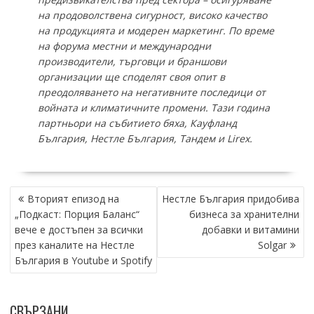
на продоволствена сигурност, високо качество
на продукцията и модерен маркетинг. По време
на форума местни и международни
производители, търговци и браншови
организации ще споделят своя опит в
преодоляването на негативните последици от
войната и климатичните промени
. Тази година
партньори на събитието бяха, Кауфланд
България, Нестле България, Тандем и
Lirex.
НАВИГАЦИЯ
Вторият епизод на
Нестле България придобива
„Подкаст: Порция Баланс“
бизнеса за хранителни
вече е достъпен за всички
добавки и витамини
през каналите на Нестле
Solgar
България в Youtube и Spotify
СВЪРЗАНИ