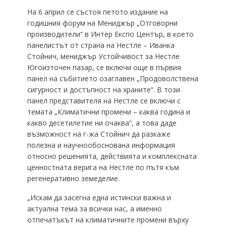
На 6 април се състоя петото издание на
годишния форум на Мениджър „Отговорни
производители“ в Интер Експо Център, в което
панелистът от страна на Нестле – Иванка
Стойнич, мениджър Устойчивост за Нестле
Югоизточен пазар, се включи още в първия
панел на събитието озаглавен „Продоволствена
сигурност и достъпност на храните“. В този
панел представителя на Нестле се включи с
темата „Климатични промени – каква година и
какво десетилетие ни очаква“, а това даде
възможност на г-жа Стойнич да разкаже
полезна и научнообоснована информация
относно решенията, действията и комплексната
ценностната верига на Нестле по пътя към
регенеративно земеделие.
„Искам да засегна една истински важна и
актуална тема за всички нас, а именно
отпечатъкът на климатичните промени върху