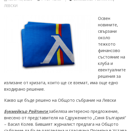
ЛЕВСКИ
Освен
новините,
свързани
около
тежкото
финансово
състояние на
клуба и
евентуалните
решения за
излизане от кризата, които ще се вземат, има още едно
входирано решение.
Какво ще бъде решено на Общото събрание на Левски
Букмейкър Рейтинги
забеляза интересно предложение,
внесено от представителя на Сдружението „Синя България“
– Васил Колев. Бившият журналист предлага на Общото
събрание да бъде разгледана и гласувана Промяна в Устава