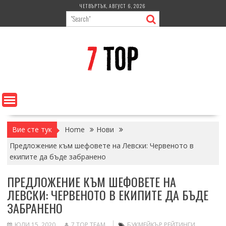
Skip
ЧЕТВЪРТЪК, АВГУСТ 6, 2026
to
content
Вие сте тук
Home
Нови
Предложение към шефовете на Левски: Червеното в
екипите да бъде забранено
ПРЕДЛОЖЕНИЕ КЪМ ШЕФОВЕТЕ НА
ЛЕВСКИ: ЧЕРВЕНОТО В ЕКИПИТЕ ДА БЪДЕ
ЗАБРАНЕНО
ЮЛИ 15, 2020
7 TOP TEAM
БУКМЕЙКЪР РЕЙТИНГИ
,