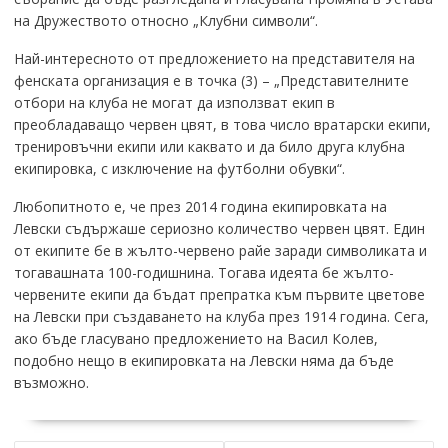
на Дружеството относно „Клубни символи“.
Най-интересното от предложението на представителя на
фенската организация е в точка (3) – „Представителните
отбори на клуба не могат да използват екип в
преобладаващо червен цвят, в това число вратарски екипи,
тренировъчни екипи или каквато и да било друга клубна
екипировка, с изключение на футболни обувки“.
Любопитното е, че през 2014 година екипировката на
Левски съдържаше сериозно количество червен цвят. Един
от екипите бе в жълто-червено райе заради символиката и
тогавашната 100-годишнина. Тогава идеята бе жълто-
червените екипи да бъдат препратка към първите цветове
на Левски при създаването на клуба през 1914 година. Сега,
ако бъде гласувано предложението на Васил Колев,
подобно нещо в екипировката на Левски няма да бъде
възможно.