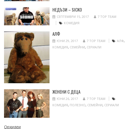
НЕДЪЗИ – SICKO
СЕПТЕМВРИ 15, 2017
7 TOP TEAM
КОМЕДИЯ
АЛФ
ЮНИ 29, 2017
7 TOP TEAM
АЛФ
,
КОМЕДИЯ
,
СЕМЕЙНИ
,
СЕРИАЛИ
ЖЕНЕНИ С ДЕЦА
ЮНИ 26, 2017
7 TOP TEAM
КОМЕДИЯ
,
ПОЛЕЗНО
,
СЕМЕЙНИ
,
СЕРИАЛИ
Орхидеи