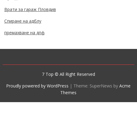
Врати за гараж Пловдив
Спиране на адблу
премахване на дпф
7 Top © All Right Reserved
Proudly powered by WordPress
|
Theme: SuperNews by
Acme
Themes