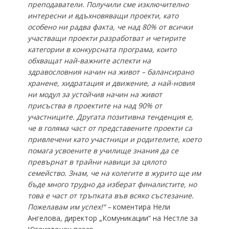
преподаватели. Получили сме изключително
интересни и вдъхновяващи проекти, като
особено ни радва факта, че над 80% от всички
участващи проекти разработват и четирите
категории в конкурсната програма, които
обхващат най-важните аспекти на
здравословния начин на живот – балансирано
хранене, хидратация и движение, а най-новия
ни модул за устойчив начин на живот
присъства в проектите на над 90% от
участниците. Другата позитивна тенденция е,
че в голяма част от представените проекти са
привлечени като участници и родителите, което
помага усвоените в училище знания да се
превърнат в трайни навици за цялото
семейство. Знам, че на колегите в журито ще им
бъде много трудно да изберат финалистите, но
това е част от тръпката във всяко състезание.
Пожелавам им успех!“ –
коментира Нели
Ангелова, директор „Комуникации“ на Нестле за