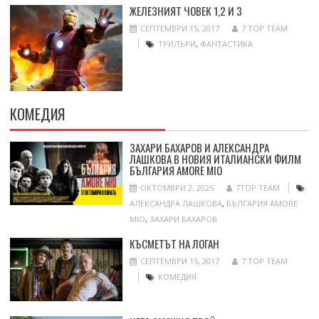
ЖЕЛЕЗНИЯТ ЧОВЕК 1,2 И 3
СЕПТЕМВРИ 15, 2017
7 TOP TEAM
ТРИЛЪРИ
,
ФАНТАСТИКА
КОМЕДИЯ
ЗАХАРИ БАХАРОВ И АЛЕКСАНДРА
ЛАШКОВА В НОВИЯ ИТАЛИАНСКИ ФИЛМ
БЪЛГАРИЯ AMORE MIO
ОКТОМВРИ 2, 2025
7TOP TEAM
АЛЕКСАНДРА ЛАШКОВА
,
БЪЛГАРИЯ AMORE
MIO
,
ЗАХАРИ БАХАРОВ
КЪСМЕТЪТ НА ЛОГАН
СЕПТЕМВРИ 15, 2017
7 TOP TEAM
КОМЕДИЯ