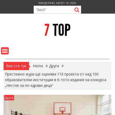
Skip
ПОНЕДЕЛНИК, АВГУСТ 10, 2026
to
content
Вие сте тук
Home
Други
Престижно жури ще оценява 116 проекта от над 100
образователни институции в 6-тото издание на конкурса
„Нестле за по-здрави деца“
Други