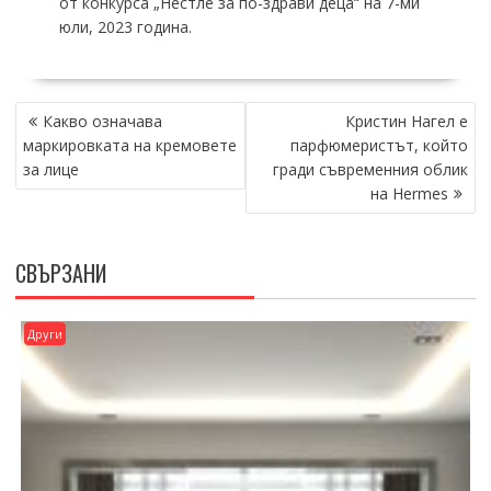
от конкурса „Нестле за по-здрави деца“ на 7-ми
юли, 2023 година.
НАВИГАЦИЯ
Какво означава
Кристин Нагел е
маркировката на кремовете
парфюмеристът, който
за лице
гради съвременния облик
на Hermes
СВЪРЗАНИ
Други