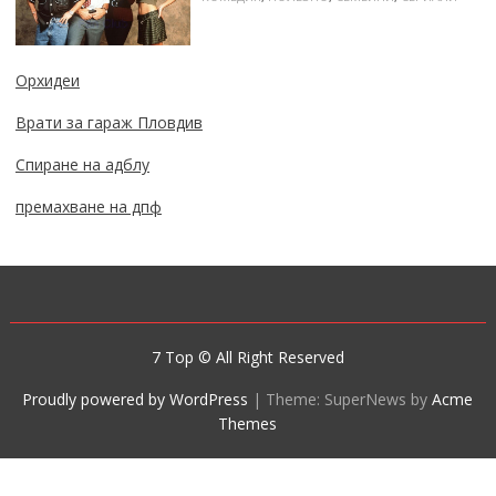
Орхидеи
Врати за гараж Пловдив
Спиране на адблу
премахване на дпф
7 Top © All Right Reserved
Proudly powered by WordPress
|
Theme: SuperNews by
Acme
Themes