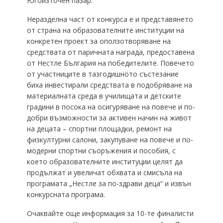
Югоизточен пазар.
Неразделна част от конкурса е и представянето
от страна на образователните институции на
конкретен проект за оползотворяване на
средствата от паричната награда, предоставена
от Нестле България на победителите. Повечето
от участниците в тазгодишното състезание
биха инвестирали средствата в подобряване на
материалната среда в училищата и детските
градини в посока на осигуряване на повече и по-
добри възможности за активен начин на живот
на децата – спортни площадки, ремонт на
физкултурни салони, закупуване на повече и по-
модерни спортни съоръжения и пособия, с
което образователните институции целят да
продължат и увеличат обхвата и смисъла на
програмата „Нестле за по-здрави деца“ и извън
конкурсната програма.
Очаквайте още информация за 10-те финалисти