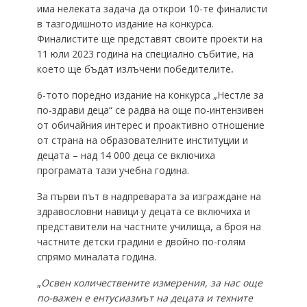
има нелеката задача да открои 10-те финалисти
в тазгодишното издание на конкурса.
Финалистите ще представят своите проекти на
11 юли 2023 година на специално събитие, на
което ще бъдат излъчени победителите
.
6-тото поредно издание на конкурса „Нестле за
по-здрави деца“ се радва на още по-интензивен
от обичайния интерес и проактивно отношение
от страна на образователните институции и
децата – над 14 000 деца се включиха
програмата тази учебна година.
За първи път в надпреварата за изграждане на
здравословни навици у децата се включиха и
представители на частните училища, а броя на
частните детски градини е двойно по-голям
спрямо миналата година.
„
Освен количествените измерения, за нас още
по-важен е ентусиазмът на децата и техните