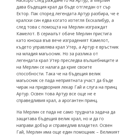
наскоро след раждането на Артур, а Мерлин
дава бъдещия крал да бъде отгледан от сър
Ектор. Пак според легендата Артур разбира, че е
кралски син едва когато изтегля Екскалибур, а
след това с помощта на Мерлин изграждат
Камелот. В сериалът обаче Мерлин пристига
като юноша във вече изграденият Камелот,
където управлява крал Утер, а Артур е връстник
на младия магьосник. Но за разлика от
легендата крал Утер преследва вълшебниците и
на Мерлин се налага да крие своите
способности. Така че на бъдещия велик
магьосник се пада неприятната участ да бъде
чирак на придворния лекар Гай и слуга на принц
Артур. Освен това Артур все още не е
справедливия крал, а арогантен принц.
На Мерлин се пада не само трудната задача да
защитава бъдещия велик крал, но и да го
направи добър и справедлив владетел. Освен
Гай, Мерлин има още един помощник – Великият