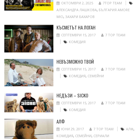
ОКТОМВРИ 2, 2025
7TOP TEAM
АЛЕКСАНДРА ЛАШКОВА
,
БЪЛГАРИЯ AMORE
MIO
,
ЗАХАРИ БАХАРОВ
КЪСМЕТЪТ НА ЛОГАН
СЕПТЕМВРИ 15, 2017
7 TOP TEAM
КОМЕДИЯ
НЕВЪЗМОЖНО ТВОЙ
СЕПТЕМВРИ 15, 2017
7 TOP TEAM
КОМЕДИЯ
,
СЕМЕЙНИ
НЕДЪЗИ – SICKO
СЕПТЕМВРИ 15, 2017
7 TOP TEAM
КОМЕДИЯ
АЛФ
ЮНИ 29, 2017
7 TOP TEAM
АЛФ
,
КОМЕДИЯ
,
СЕМЕЙНИ
,
СЕРИАЛИ