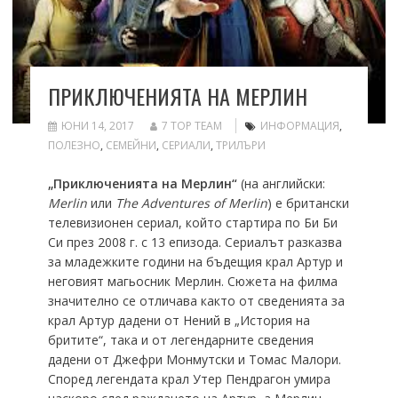
ПРИКЛЮЧЕНИЯТА НА МЕРЛИН
ЮНИ 14, 2017
7 TOP TEAM
ИНФОРМАЦИЯ
,
ПОЛЕЗНО
,
СЕМЕЙНИ
,
СЕРИАЛИ
,
ТРИЛЪРИ
„Приключенията на Мерлин“
(на английски:
Merlin
или
The Adventures of Merlin
) е британски
телевизионен сериал, който стартира по Би Би
Си през 2008 г. с 13 епизода. Сериалът разказва
за младежките години на бъдещия крал Артур и
неговият магьосник Мерлин. Сюжета на филма
значително се отличава както от сведенията за
крал Артур дадени от Нений в „История на
бритите“, така и от легендарните сведения
дадени от Джефри Монмутски и Томас Малори.
Според легендата крал Утер Пендрагон умира