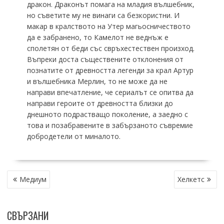
дракон. Драконът помага на младия вълшебник,
но съветите му не винаги са безкористни. И
макар в кралството на Утер магьосничеството
да е забранено, то Камелот не веднъж е
сполетян от беди със свръхестествен произход.
Въпреки доста съществените отклонения от
познатите от древността легенди за крал Артур
и вълшебника Мерлин, то не може да не
направи впечатление, че сериалът се опитва да
направи героите от древността близки до
днешното подрастващо поколение, а заедно с
това и позабравените в забързаното съвремие
добродетели от миналото.
НАВИГАЦИЯ
Медиум
Хелкетс
СВЪРЗАНИ