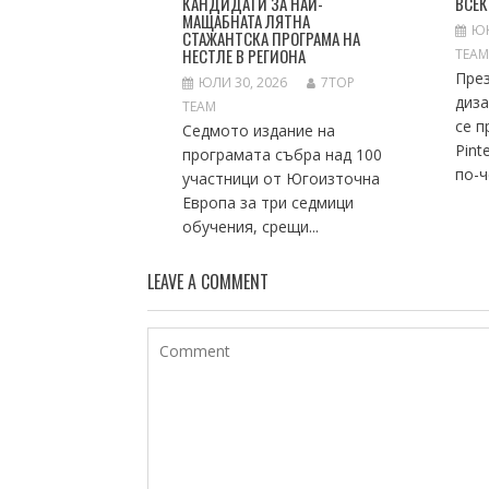
КАНДИДАТИ ЗА НАЙ-
ВСЕК
МАЩАБНАТА ЛЯТНА
ЮН
СТАЖАНТСКА ПРОГРАМА НА
НЕСТЛЕ В РЕГИОНА
TEA
През
ЮЛИ 30, 2026
7TOP
диза
TEAM
се п
Седмото издание на
Pint
програмата събра над 100
по-ч
участници от Югоизточна
Европа за три седмици
обучения, срещи...
LEAVE A COMMENT