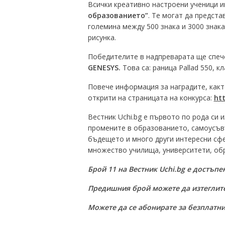
Всички креативно настроени ученици 
образованието”
. Те могат да предста
големина между 500 знака и 3000 знака
рисунка.
Победителите в надпреварата ще спеч
GENESYS.
Това са: раница Pallad 550, к
Повече информация за наградите, какт
открити на страницата на конкурса:
htt
Вестник Uchi.bg e първото по рода си 
промените в образованието, самоусъв
бъдещето и много други интересни сф
множество училища, университети, обр
Брой 11 на Вестник Uchi.bg е достъпе
Предишния брой можете да изтеглит
Можете да се абонирате за безплатни