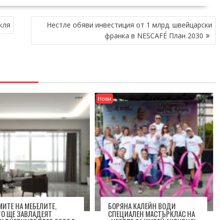
кля
Нестле обяви инвестиция от 1 млрд. швейцарски
франка в NESCAFÉ План 2030
Нови
ИТЕ НА МЕБЕЛИТЕ,
БОРЯНА КАЛЕЙН ВОДИ
О ЩЕ ЗАВЛАДЕЯТ
СПЕЦИАЛЕН МАСТЪРКЛАС НА