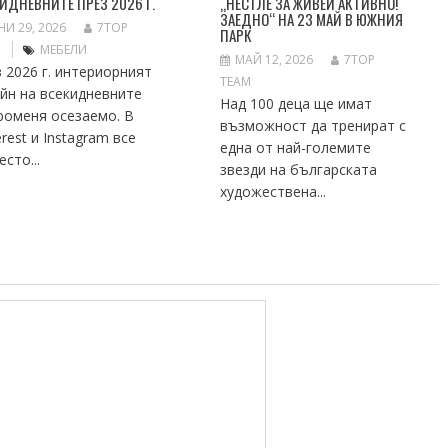
ИДНЕВНИТЕ ПРЕЗ 2026 Г.
„НЕСТЛЕ ЗА ЖИВЕЙ АКТИВНО!
ЗАЕДНО“ НА 23 МАЙ В ЮЖНИЯ
И 29, 2026
7TOP
ПАРК
M
МЕБЕЛИ
МАЙ 12, 2026
7TOP
 2026 г. интериорният
TEAM
йн на всекидневните
Над 100 деца ще имат
роменя осезаемо. В
възможност да тренират с
erest и Instagram все
една от най-големите
есто...
звезди на българската
художествена...