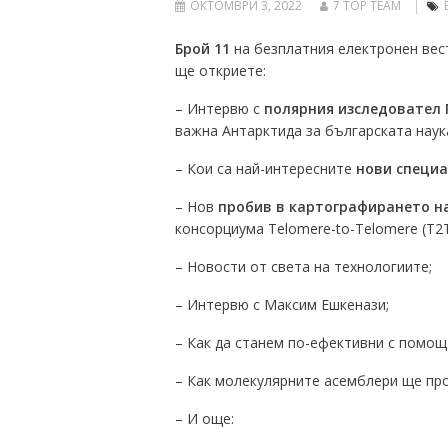
ОКТОМВРИ 3, 2022
7 TOP TEAM
Брой 11
на безплатния електронен вестн
ще откриете:
– Интервю с
полярния изследовател 
важна Антарктида за българската наук
– Кои са най-интересните
нови специа
– Нов
пробив в картографирането н
консорциума Telomere-to-Telomere (T2T
– Новости от света на технологиите;
– Интервю с Максим Ешкенази;
– Как да станем по-ефективни с помощ
– Как молекулярните асемблери ще про
– И още: