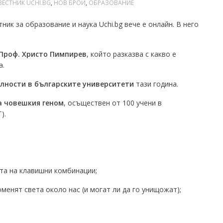
ВЕСТНИК UCHI.BG
,
НОВ БРОЙ
,
ОБРАЗОВАНИЕ
ик за образование и наука Uchi.bg вече е онлайн. В него
Проф. Христо Пимпирев
, който разказва с какво е
а.
лности в българските университети
тази година.
а човешкия геном
, осъществен от 100 учени в
).
та на клавишни комбинации;
менят света около нас (и могат ли да го унищожат);