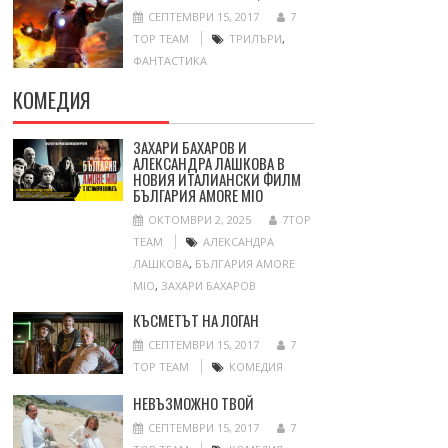
СЕПТЕМВРИ 15, 2017
7
TOP TEAM
ТРИЛЪРИ
,
ФАНТАСТИКА
КОМЕДИЯ
ЗАХАРИ БАХАРОВ И
АЛЕКСАНДРА ЛАШКОВА В
НОВИЯ ИТАЛИАНСКИ ФИЛМ
БЪЛГАРИЯ AMORE MIO
ОКТОМВРИ 2, 2025
7TOP
TEAM
АЛЕКСАНДРА
ЛАШКОВА
,
БЪЛГАРИЯ AMORE
MIO
,
ЗАХАРИ БАХАРОВ
КЪСМЕТЪТ НА ЛОГАН
СЕПТЕМВРИ 15, 2017
7
TOP TEAM
КОМЕДИЯ
НЕВЪЗМОЖНО ТВОЙ
СЕПТЕМВРИ 15, 2017
7