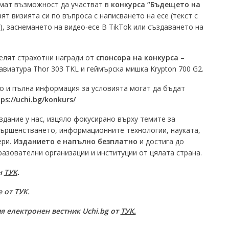
имат възможност да участват в
конкурса “Бъдещето на
вят визията си по въпроса с написването на есе (текст с
), заснемането на видео-есе В TikTok или създаването на
елят страхотни награди от
спонсора на конкурса –
лавиатура Thor 303 TKL и геймърска мишка Krypton 700 G2.
о и пълна информация за условията могат да бъдат
ps://uchi.bg/konkurs/
издание у нас, изцяло фокусирано върху темите за
ършенстването, информационните технологии, науката,
ери.
Изданието е напълно безплатно
и достига до
азователни организации и институции от цялата страна.
н
ТУК
.
е от
ТУК
.
я електронен вестник Uchi.bg от
ТУК.