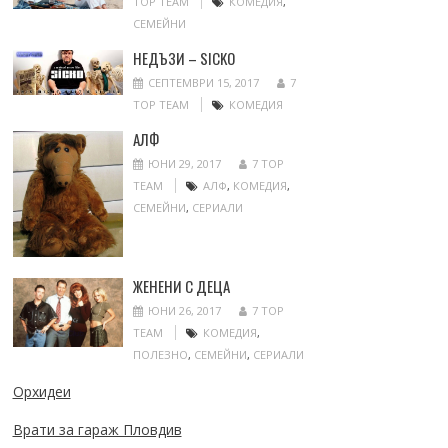
TOP TEAM
КОМЕДИЯ
,
СЕМЕЙНИ
НЕДЪЗИ – SICKO
СЕПТЕМВРИ 15, 2017
7
TOP TEAM
КОМЕДИЯ
АЛФ
ЮНИ 29, 2017
7 TOP
TEAM
АЛФ
,
КОМЕДИЯ
,
СЕМЕЙНИ
,
СЕРИАЛИ
ЖЕНЕНИ С ДЕЦА
ЮНИ 26, 2017
7 TOP
TEAM
КОМЕДИЯ
,
ПОЛЕЗНО
,
СЕМЕЙНИ
,
СЕРИАЛИ
Орхидеи
Врати за гараж Пловдив