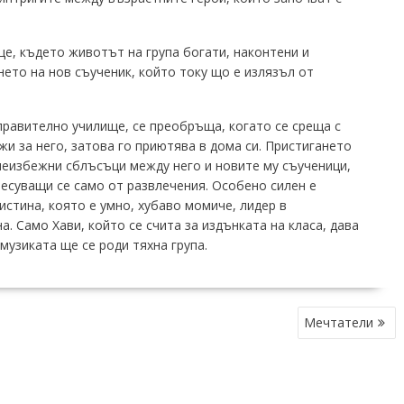
ще, където животът на група богати, наконтени и
нето на нов съученик, който току що е излязъл от
зправително училище, се преобръща, когато се среща с
ижи за него, затова го приютява в дома си. Пристигането
неизбежни сблъсъци между него и новите му съученици,
есуващи се само от развлечения. Особено силен е
стина, която е умно, хубаво момиче, лидер в
. Само Хави, който се счита за издънката на класа, дава
музиката ще се роди тяхна група.
Мечтатели