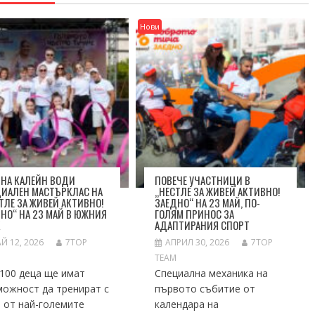
Нови
НА КАЛЕЙН ВОДИ
ПОВЕЧЕ УЧАСТНИЦИ В
ЦИАЛЕН МАСТЪРКЛАС НА
„НЕСТЛЕ ЗА ЖИВЕЙ АКТИВНО!
ТЛЕ ЗА ЖИВЕЙ АКТИВНО!
ЗАЕДНО“ НА 23 МАЙ, ПО-
НО“ НА 23 МАЙ В ЮЖНИЯ
ГОЛЯМ ПРИНОС ЗА
К
АДАПТИРАНИЯ СПОРТ
Й 12, 2026
7TOP
АПРИЛ 30, 2026
7TOP
M
TEAM
100 деца ще имат
Специална механика на
можност да тренират с
първото събитие от
 от най-големите
календара на