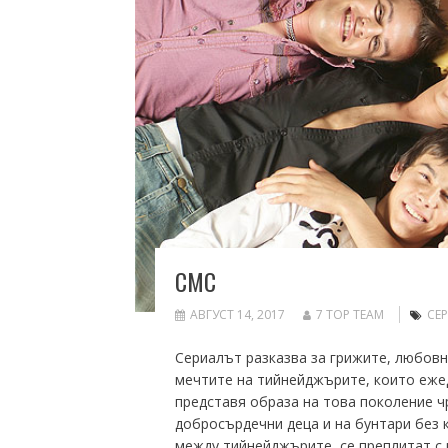
СМС
АВГУСТ 14, 2017
7 TOP TEAM
СЕ
Сериалът разказва за грижите, любовн
мечтите на тийнейджърите, които еже
представя образа на това поколение ч
добросърдечни деца и на бунтари без к
между тийнейджърите, се преплитат с 