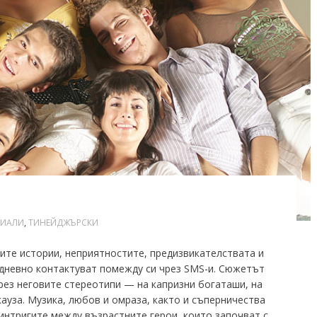
РИАЛИ
,
ТИНЕЙДЖЪРСКИ
ите истории, неприятностите, предизвикателствата и
дневно контактуват помежду си чрез SMS-и. Сюжетът
рез неговите стереотипи — на капризни богаташи, на
ауза. Музика, любов и омраза, както и съперничества
интригите между възрастните герои, които започват с