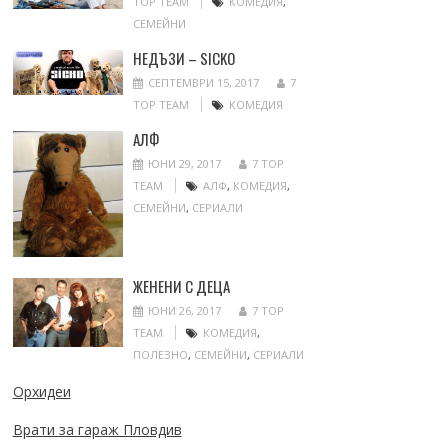
TOP TEAM
КОМЕДИЯ
,
СЕМЕЙНИ
НЕДЪЗИ – SICKO
СЕПТЕМВРИ 15, 2017
7
TOP TEAM
КОМЕДИЯ
АЛФ
ЮНИ 29, 2017
7 TOP
TEAM
АЛФ
,
КОМЕДИЯ
,
СЕМЕЙНИ
,
СЕРИАЛИ
ЖЕНЕНИ С ДЕЦА
ЮНИ 26, 2017
7 TOP
TEAM
КОМЕДИЯ
,
ПОЛЕЗНО
,
СЕМЕЙНИ
,
СЕРИАЛИ
Орхидеи
Врати за гараж Пловдив