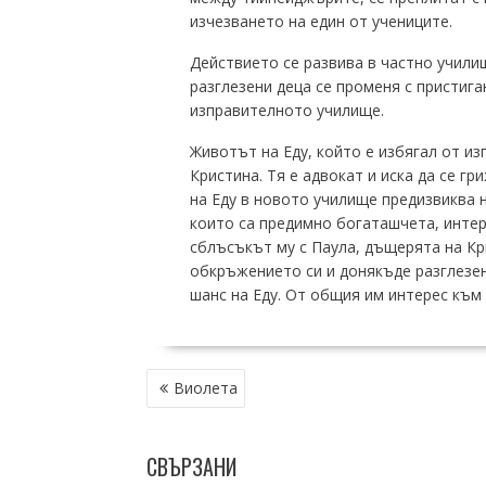
изчезването на един от учениците.
Действието се развива в частно учили
разглезени деца се променя с пристига
изправителното училище.
Животът на Еду, който е избягал от и
Кристина. Тя е адвокат и иска да се гр
на Еду в новото училище предизвиква 
които са предимно богаташчета, интер
сблъсъкът му с Паула, дъщерята на Кри
обкръжението си и донякъде разглезена
шанс на Еду. От общия им интерес към 
НАВИГАЦИЯ
Виолета
СВЪРЗАНИ