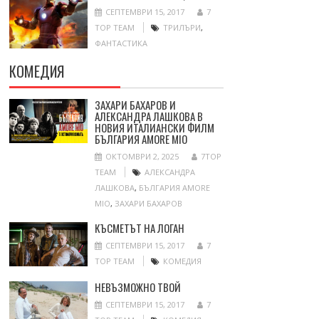
СЕПТЕМВРИ 15, 2017
7
TOP TEAM
ТРИЛЪРИ
,
ФАНТАСТИКА
КОМЕДИЯ
ЗАХАРИ БАХАРОВ И
АЛЕКСАНДРА ЛАШКОВА В
НОВИЯ ИТАЛИАНСКИ ФИЛМ
БЪЛГАРИЯ AMORE MIO
ОКТОМВРИ 2, 2025
7TOP
TEAM
АЛЕКСАНДРА
ЛАШКОВА
,
БЪЛГАРИЯ AMORE
MIO
,
ЗАХАРИ БАХАРОВ
КЪСМЕТЪТ НА ЛОГАН
СЕПТЕМВРИ 15, 2017
7
TOP TEAM
КОМЕДИЯ
НЕВЪЗМОЖНО ТВОЙ
СЕПТЕМВРИ 15, 2017
7