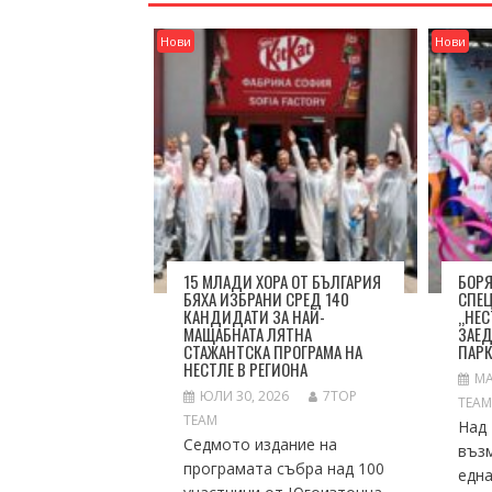
Нови
Нови
15 МЛАДИ ХОРА ОТ БЪЛГАРИЯ
БОРЯ
БЯХА ИЗБРАНИ СРЕД 140
СПЕ
КАНДИДАТИ ЗА НАЙ-
„НЕС
МАЩАБНАТА ЛЯТНА
ЗАЕД
СТАЖАНТСКА ПРОГРАМА НА
ПАР
НЕСТЛЕ В РЕГИОНА
МА
ЮЛИ 30, 2026
7TOP
TEA
TEAM
Над 
Седмото издание на
въз
програмата събра над 100
една