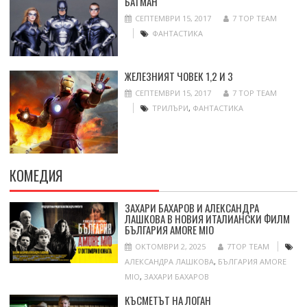
БАТМАН
СЕПТЕМВРИ 15, 2017
7 TOP TEAM
ФАНТАСТИКА
ЖЕЛЕЗНИЯТ ЧОВЕК 1,2 И 3
СЕПТЕМВРИ 15, 2017
7 TOP TEAM
ТРИЛЪРИ
,
ФАНТАСТИКА
КОМЕДИЯ
ЗАХАРИ БАХАРОВ И АЛЕКСАНДРА
ЛАШКОВА В НОВИЯ ИТАЛИАНСКИ ФИЛМ
БЪЛГАРИЯ AMORE MIO
ОКТОМВРИ 2, 2025
7TOP TEAM
АЛЕКСАНДРА ЛАШКОВА
,
БЪЛГАРИЯ AMORE
MIO
,
ЗАХАРИ БАХАРОВ
КЪСМЕТЪТ НА ЛОГАН