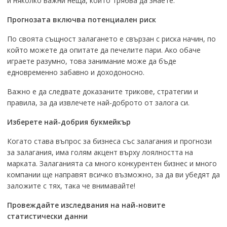
и няколко важни неща, които трябва да знаете.
Прогнозата включва потенциален риск
По своята същност залагането е свързан с риска начин, по
който можете да опитате да печелите пари. Ако обаче
играете разумно, това занимание може да бъде
едновременно забавно и доходоносно.
Важно е да следвате доказаните трикове, стратегии и
правила, за да извлечете най-доброто от залога си.
Изберете най-добрия букмейкър
Когато става въпрос за бизнеса със залагания и прогнози
за залагания, има голям акцент върху лоялността на
марката. Залаганията са много конкурентен бизнес и много
компании ще направят всичко възможно, за да ви убедят да
заложите с тях, така че внимавайте!
Провеждайте изследвания на най-новите
статистически данни