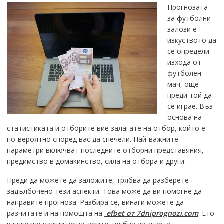
Прогнозата
за футболни
залози е
изкуството да
се определи
изхода от
футболен
мач, още
преди той да
се играе. Въз
основа на
статистиката и отборите вие ​​залагате на отбор, който е
по-вероятно според вас да спечели. Най-важните
параметри включват последните отборни представяния,
предимство в домакинство, сила на отбора и други.
Преди да можете да заложите, трябва да разберете
задълбочено тези аспекти. Това може да ви помогне да
направите прогноза. Разбира се, винаги можете да
разчитате и на помощта на
efbet от 7dniprognozi.com
. Ето