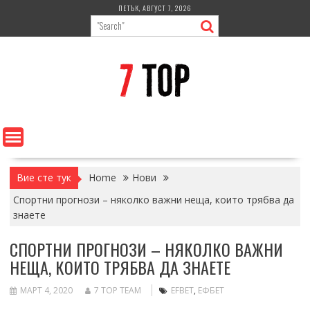
Skip
ПЕТЪК, АВГУСТ 7, 2026
to
content
Вие сте тук
Home
Нови
Спортни прогнози – няколко важни неща, които трябва да
знаете
СПОРТНИ ПРОГНОЗИ – НЯКОЛКО ВАЖНИ
НЕЩА, КОИТО ТРЯБВА ДА ЗНАЕТЕ
МАРТ 4, 2020
7 TOP TEAM
EFBET
,
ЕФБЕТ