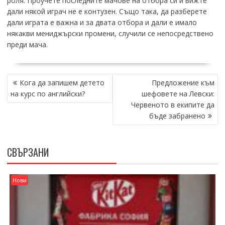
роля. Проучете последните мачове на отбора си и вижте
дали някой играч не е контузен. Също така, да разберете
дали играта е важна и за двата отбора и дали е имало
някакви мениджърски промени, случили се непосредствено
преди мача.
НАВИГАЦИЯ
Кога да запишем детето
Предложение към
на курс по английски?
шефовете на Левски:
Червеното в екипите да
бъде забранено
СВЪРЗАНИ
Нови