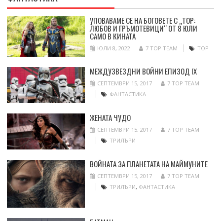
УПОВАВАМЕ СЕ НА БОГОВЕТЕ С „ТОР:
ЛЮБОВ И ГРЪМОТЕВИЦИ“ ОТ 8 ЮЛИ
САМО В КИНАТА
ЮЛИ 8, 2022
7 TOP TEAM
ТОР
МЕЖДУЗВЕЗДНИ ВОЙНИ ЕПИЗОД IX
СЕПТЕМВРИ 15, 2017
7 TOP TEAM
ФАНТАСТИКА
ЖЕНАТА ЧУДО
СЕПТЕМВРИ 15, 2017
7 TOP TEAM
ТРИЛЪРИ
ВОЙНАТА ЗА ПЛАНЕТАТА НА МАЙМУНИТЕ
СЕПТЕМВРИ 15, 2017
7 TOP TEAM
ТРИЛЪРИ
,
ФАНТАСТИКА