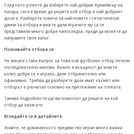
След като успеете да изберете най-добрия букмейкър на
пазара, сега е време да решите кой отбор е най-добрият
досега. Разберете повече за най-новите статистически
данни за отбора и вижте дали играчите му са се
представяли много добре напоследък, преди да можете да
направите своя залог.
Познавайте отбора си
Не винаги става въпрос за това кой футболен отбор печели
последователно мачове. Важно е всъщност да знаете
колко добре се е играло, дали отбранително или
офанзивно. Трябва да разберете дали имат късмет или
отборът е разчитал основно на притежание на топката.
Такива подробности ще ви помогнат да решите на кой
отбор да залагате.
Вгледайте се в детайлите
Знайте, че домакинското предимство играе много важна