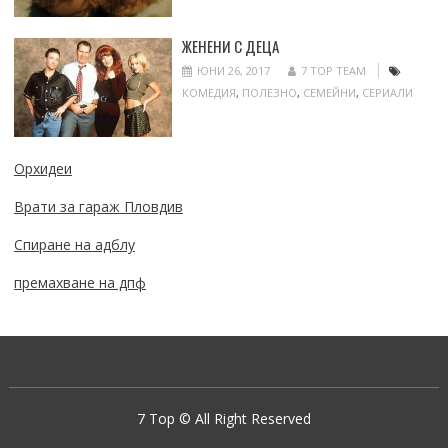
ЖЕНЕНИ С ДЕЦА
ЮНИ 26, 2017
7 TOP TEAM
КОМЕДИЯ
,
ПОЛЕЗНО
,
СЕМЕЙНИ
,
СЕРИАЛИ
Орхидеи
Врати за гараж Пловдив
Спиране на адблу
премахване на дпф
7 Top © All Right Reserved