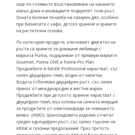
още по-голямото възстановяване на каналите
извън дома и иновациите подкрепят този ръст.
Зоната бележи печалби на пазарен дял, особено
при бизнесите с кафе, детско хранене и храните
на растителна основа.
По категория продукти, ключовият двигател на
ръста са храните за домашни любимци с
марката Purina, подхранван от премиум марките
Gourmet, Purina ONE и Purina Pro Plan.
Продажбите в Nestlé Professional нарастват със
силен двуцифрен темп, воден от напитки.
Водата отбелязва двуцифрен ръст, със силен
принос от международни и местни марки.
Продажбите при детското хранене нарастват с
двуцифрен темп, въз основа на силната инерция
за продуктите от олигозахариди за човешкото
мляко (HMO). Шоколадовите изделия отчитат
среден едноцифрен ръст, със силно търсене на
KitKat и сезонни предложения. През третото
тримесечие нашият веган KitKat V беше пуснат в