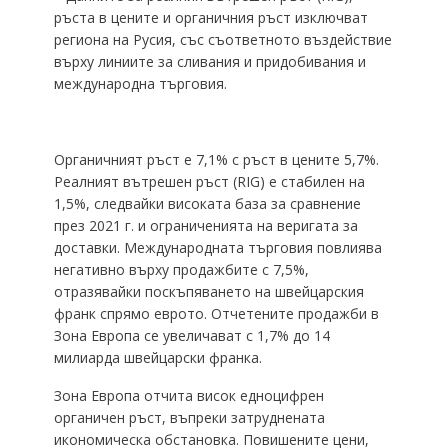
ръста в цените и органичния ръст изключват
региона на Русия, със съответното въздействие
върху линиите за сливания и придобивания и
международна търговия.
Органичният ръст е 7,1% с ръст в цените 5,7%.
Реалният вътрешен ръст (RIG) е стабилен на
1,5%, следвайки високата база за сравнение
през 2021 г. и ограниченията на веригата за
доставки. Международната търговия повлиява
негативно върху продажбите с 7,5%,
отразявайки поскъпяването на швейцарския
франк спрямо еврото. Отчетените продажби в
Зона Европа се увеличават с 1,7% до 14
милиарда швейцарски франка.
Зона Европа отчита висок едноцифрен
органичен ръст, въпреки затруднената
икономическа обстановка. Повишените цени,