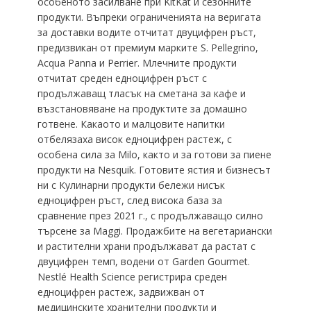
особеното засилване при KitKat и сезонните
продукти. Въпреки ограниченията на веригата
за доставки водите отчитат двуцифрен ръст,
предизвикан от премиум марките S. Pellegrino,
Acqua Panna и Perrier. Млечните продукти
отчитат среден едноцифрен ръст с
продължаващ тласък на сметана за кафе и
възстановяване на продуктите за домашно
готвене. Какаото и малцовите напитки
отбелязаха висок едноцифрен растеж, с
особена сила за Milo, както и за готови за пиене
продукти на Nesquik. Готовите ястия и бизнесът
ни с Кулинарни продукти бележи нисък
едноцифрен ръст, след висока база за
сравнение през 2021 г., с продължаващо силно
търсене за Maggi. Продажбите на вегетариански
и растителни храни продължават да растат с
двуцифрен темп, водени от Garden Gourmet.
Nestlé Health Science регистрира среден
едноцифрен растеж, задвижван от
медицинските хранителни продукти и