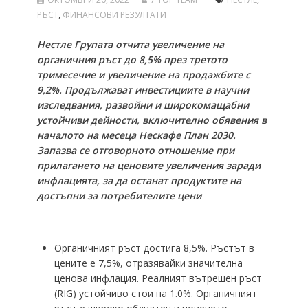
РЪСТ
,
ФИНАНСОВИ РЕЗУЛТАТИ
Нестле Групата отчита увеличение на
органичния ръст до 8,5% през третото
тримесечие и увеличение на продажбите с
9,2%. Продължават инвестициите в научни
изследвания, развойни и широкомащабни
устойчиви дейности, включително обявения в
началото на месеца Нескафе План 2030.
Запазва се отговорното отношение при
прилагането на ценовите увеличения заради
инфлацията, за да останат продуктите на
достъпни за потребителите цени
Органичният ръст достига 8,5%. Ръстът в
цените е 7,5%, отразявайки значителна
ценова инфлация. Реалният вътрешен ръст
(RIG) устойчиво стои на 1.0%. Органичният