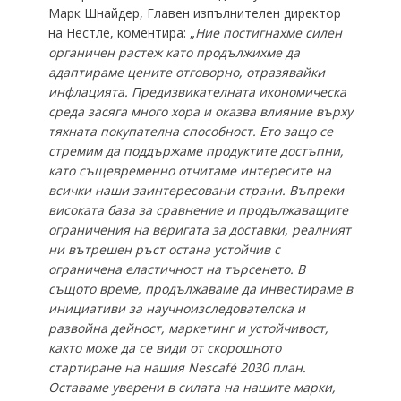
Марк Шнайдер, Главен изпълнителен директор
на Нестле, коментира: „
Ние постигнахме силен
органичен растеж като продължихме да
адаптираме цените отговорно, отразявайки
инфлацията. Предизвикателната икономическа
среда засяга много хора и оказва влияние върху
тяхната покупателна способност. Ето защо се
стремим да поддържаме продуктите достъпни,
като същевременно отчитаме интересите на
всички наши заинтересовани страни. Въпреки
високата база за сравнение и продължаващите
ограничения на веригата за доставки, реалният
ни вътрешен ръст остана устойчив с
ограничена еластичност на търсенето. В
същото време, продължаваме да инвестираме в
инициативи за научноизследователска и
развойна дейност, маркетинг и устойчивост,
както може да се види от скорошното
стартиране на нашия Nescafé 2030 план.
Оставаме уверени в силата на нашите марки,