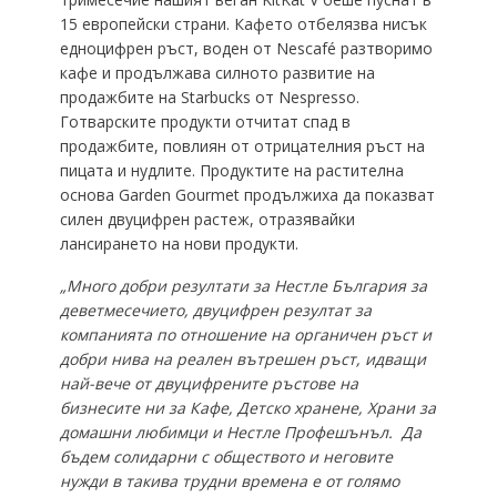
15 европейски страни. Кафето отбелязва нисък
едноцифрен ръст, воден от Nescafé разтворимо
кафе и продължава силното развитие на
продажбите на Starbucks от Nespresso.
Готварските продукти отчитат спад в
продажбите, повлиян от отрицателния ръст на
пицата и нудлите. Продуктите на растителна
основа Garden Gourmet продължиха да показват
силен двуцифрен растеж, отразявайки
лансирането на нови продукти.
„Много добри резултати за Нестле България за
деветмесечието, двуцифрен резултат за
компанията по отношение на органичен ръст и
добри нива на реален вътрешен ръст, идващи
най-вече от двуцифрените ръстове на
бизнесите ни за Кафе, Детско хранене, Храни за
домашни любимци и Нестле Профешънъл. Да
бъдем солидарни с обществото и неговите
нужди в такива трудни времена е от голямо