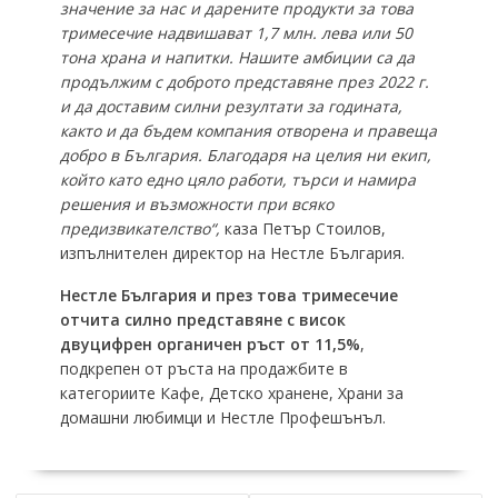
значение за нас и дарените продукти за това
тримесечие надвишават 1,7 млн. лева или 50
тона храна и напитки. Нашите амбиции са да
продължим с доброто представяне през 2022 г.
и да доставим силни резултати за годината,
както и да бъдем компания отворена и правеща
добро в България. Благодаря на целия ни екип,
който като едно цяло работи, търси и намира
решения и възможности при всяко
предизвикателство“,
каза Петър Стоилов,
изпълнителен директор на Нестле България.
Нестле България и през това тримесечие
отчита силно представяне с висок
двуцифрен органичен ръст от 11,5%
,
подкрепен от ръста на продажбите в
категориите Кафе, Детско хранене, Храни за
домашни любимци и Нестле Профешънъл.