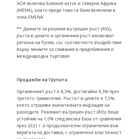
AOA включва Близкия изток и Северна Африка
(MENA), които преди това са били включени в
зона EMENA
** Данните за реалния вътрешен ръст (RIG),
ръста в цените и органичния ръст изключват
региона на Русия, със съответното въздействие
върху линиите за сливания и придобивания и
международна търговия
Продажби на Групата
Органичният ръст е 8,5%, достигайки 9,3% през
третото тримесечие. Ръстът в цените е 7,5%,
което отразява значителната инфлация на
разходите. Реалният вътрешен ръст (RIG) беше
устойчив на 1,0% след висока база от сравнения
през 2021 г. и продължителни ограничения във
веригата на доставки, с ограничена еластичност