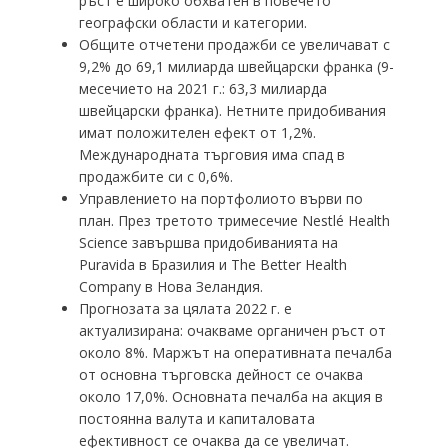
ръст е широко обхватен в повечето
географски области и категории.
Общите отчетени продажби се увеличават с
9,2% до 69,1 милиарда швейцарски франка (9-
месечието на 2021 г.: 63,3 милиарда
швейцарски франка). Нетните придобивания
имат положителен ефект от 1,2%.
Международната търговия има спад в
продажбите си с 0,6%.
Управлението на портфолиото върви по
план. През третото тримесечие Nestlé Health
Science завършва придобиванията на
Puravida в Бразилия и The Better Health
Company в Нова Зеландия.
Прогнозата за цялата 2022 г. е
актуализирана: очакваме органичен ръст от
около 8%. Маржът на оперативната печалба
от основна търговска дейност се очаква
около 17,0%. Основната печалба на акция в
постоянна валута и капиталовата
ефективност се очаква да се увеличат.