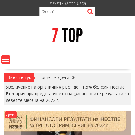
Skip
ЧЕТВЪРТЪК, АВГУСТ 6, 2026
to
content
Вие сте тук
Home
Други
Увеличение на органичния ръст до 11,5% бележи Нестле
България при представянето на финансовите резултати за
деветте месеца на 2022 г.
Други