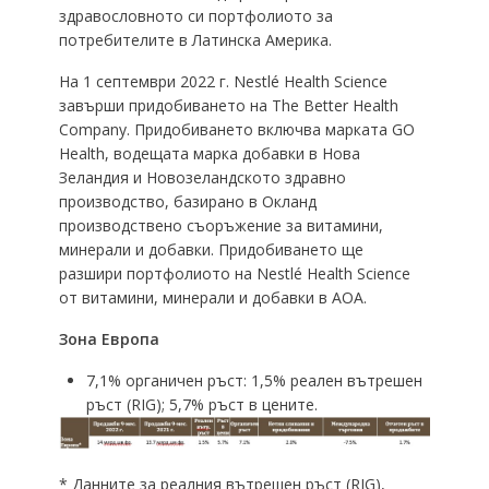
здравословното си портфолиото за
потребителите в Латинска Америка.
На 1 септември 2022 г. Nestlé Health Science
завърши придобиването на The Better Health
Company. Придобиването включва марката GO
Health, водещата марка добавки в Нова
Зеландия и Новозеландското здравно
производство, базирано в Окланд
производствено съоръжение за витамини,
минерали и добавки. Придобиването ще
разшири портфолиото на Nestlé Health Science
от витамини, минерали и добавки в AOA.
Зона Европа
7,1% органичен ръст: 1,5% реален вътрешен
ръст (RIG); 5,7% ръст в цените.
* Данните за реалния вътрешен ръст (RIG),