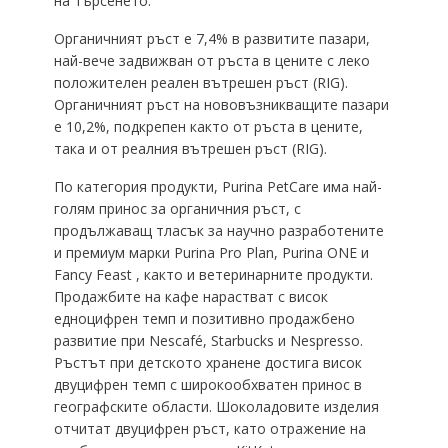
на търсенето.
Органичният ръст е 7,4% в развитите пазари,
най-вече задвижван от ръста в цените с леко
положителен реален вътрешен ръст (RIG).
Органичният ръст на нововъзникващите пазари
е 10,2%, подкрепен както от ръста в цените,
така и от реалния вътрешен ръст (RIG).
По категория продукти, Purina PetCare има най-
голям принос за органичния ръст, с
продължаващ тласък за научно разработените
и премиум марки Purina Pro Plan, Purina ONE и
Fancy Feast , както и ветеринарните продукти.
Продажбите на кафе нарастват с висок
едноцифрен темп и позитивно продажбено
развитие при Nescafé, Starbucks и Nespresso.
Ръстът при детското хранене достига висок
двуцифрен темп с широкообхватен принос в
географските области. Шоколадовите изделия
отчитат двуцифрен ръст, като отражение на