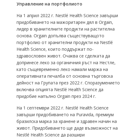
Управление на портфолиото
На 1 април 2022 г. Nestlé Health Science завърши
придобиването на мажоритарен дял в Orgain,
лидер в хранителните продукти на растителна
основа. Orgain допълва съществуващото
портфолио от хранителни продукти на Nestlé
Health Science, които поддържат по-
здравословен живот. Очаква се сделката да
допринесе леко за органичния ръст на Нестле,
като същевременно леко намали маржа на
оперативната печалба от основна търговска
дейност на Групата през 2022 г. Споразумението
включва опцията Nestlé Health Science да
придобие напълно Orgain през 2024 г.
На 1 септември 2022 г. Nestlé Health Science
завърши придобиването на Puravida, премиум
бразилска марка за хранене и здравен начин на
живот. Придобиването ще даде възможност на
Nestlé Health Science да разшири