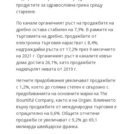
продуктите за здравословна грижа срещу
стареене.
По канали органичният ръст на продажбите на
дребно остава стабилен на 7,3%. В рамките на
търговията на дребно, продажбите от
електронна търговия нарастват с 8,4%,
надграждайки ръста от 17,2% през 9-месечието
на 2021 г. Органичният ръст в каналите извън
дома достига 26,1%, като продажбите
надхвърлят нивата от 2019 г.
Нетните придобивания увеличават продажбите
с 1,2%, което до голяма степен е свързано с
придобиванията на основните марки на The
Bountiful Company, както и на Orgain. Влиянието
върху продажбите от международна търговия е
отрицателно на 0,6%. Общите отчетени
продажби се увеличават с 9,2% до 69,1
милиарда швейцарски франка.