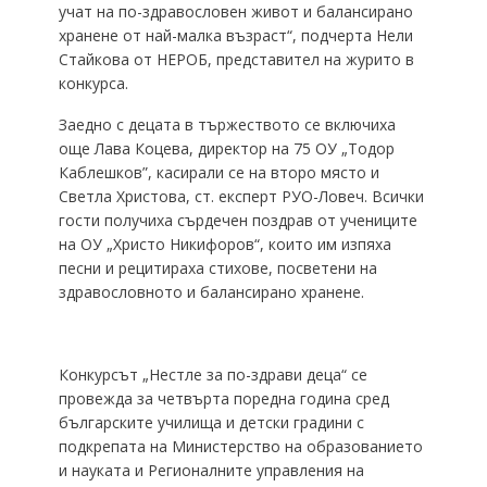
учат на по-здравословен живот и балансирано
хранене от най-малка възраст“, подчерта Нели
Стайкова от НЕРОБ, представител на журито в
конкурса.
Заедно с децата в тържеството се включиха
още Лава Коцева, директор на 75 ОУ „Тодор
Каблешков”, касирали се на второ място и
Светла Христова, ст. експерт РУО-Ловеч. Всички
гости получиха сърдечен поздрав от учениците
на ОУ „Христо Никифоров“, които им изпяха
песни и рецитираха стихове, посветени на
здравословното и балансирано хранене.
Конкурсът „Нестле за по-здрави деца“ се
провежда за четвърта поредна година сред
българските училища и детски градини с
подкрепата на Министерство на образованието
и науката и Регионалните управления на