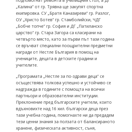
подпомогнат ремонта в училищния стол, а ДГ
„Калина“ от гр. Трявна ще закупят спортна
екипировка. СУ „Братя Каназиреви“ гр. Разлог,
ОУ „Христо Ботев“ гр. Стамболийски, ЧДГ
„Бобче топче“ гр. София и ДГ „Патиланско
царство“ гр. Стара Загора са класирани на
четвърто място, като за първи път тази година
се връчват специални поощрителни предметни
награди от Нестле България в помощ на
учениците, децата в детските градини и
учителите.
„Програмата „Нестле за по-здрави деца“ се
осъществява толкова успешно и устойчиво се
надгражда в годините с помощта на всички
партньори и образователни институции.
Преклонение пред българските учители, които
вдъхновихте над 16 хил. български деца през
тази учебна година, помогнахте ни да предадем
тези ценни знания за ползата от балансираното
хранене, физическата активност, съня,