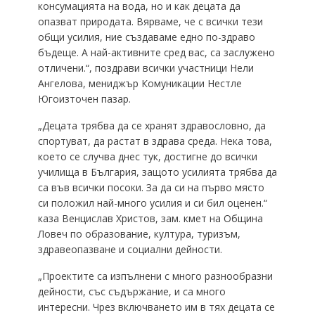
консумацията на вода, но и как децата да
опазват природата. Вярваме, че с всички тези
общи усилия, ние създаваме едно по-здраво
бъдеще. А най-активните сред вас, са заслужено
отличени.“, поздрави всички участници Нели
Ангелова, мениджър Комуникации Нестле
Югоизточен пазар.
„Децата трябва да се хранят здравословно, да
спортуват, да растат в здрава среда. Нека това,
което се случва днес тук, достигне до всички
училища в България, защото усилията трябва да
са във всички посоки. За да си на първо място
си положил най-много усилия и си бил оценен.“
каза Венцислав Христов, зам. кмет на Община
Ловеч по образование, култура, туризъм,
здравеопазване и социални дейности.
„Проектите са изпълнени с много разнообразни
дейности, със съдържание, и са много
интересни. Чрез включването им в тях децата се