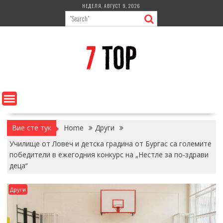
Skip
НЕДЕЛЯ, АВГУСТ 9, 2026
to
content
Вие сте тук
Home
Други
Училище от Ловеч и детска градина от Бургас са големите
победители в ежегодния конкурс на „Нестле за по-здрави
деца“
Други