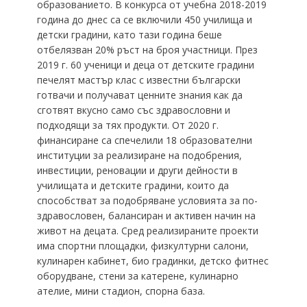
образованието. В конкурса от учебна 2018-2019
година до днес са се включили 450 училища и
детски градини, като тази година беше
отбелязван 20% ръст на броя участници. През
2019 г. 60 ученици и деца от детските градини
печелят мастър клас с известни български
готвачи и получават ценните знания как да
сготвят вкусно само със здравословни и
подходящи за тях продукти. От 2020 г.
финансиране са спечелили 18 образователни
институции за реализиране на подобрения,
инвестиции, реновации и други дейности в
училищата и детските градини, които да
способстват за подобряване условията за по-
здравословен, балансиран и активен начин на
живот на децата. Сред реализираните проекти
има спортни площадки, физкултурни салони,
кулинарен кабинет, био градинки, детско фитнес
оборудване, стени за катерене, кулинарно
ателие, мини стадион, спорна база.