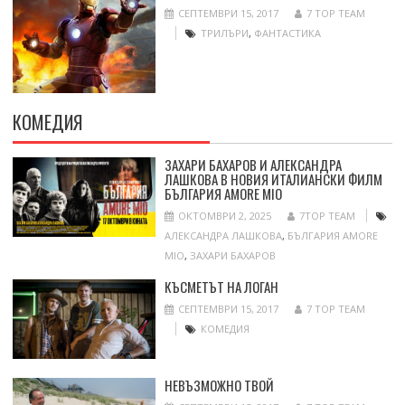
СЕПТЕМВРИ 15, 2017
7 TOP TEAM
ТРИЛЪРИ
,
ФАНТАСТИКА
КОМЕДИЯ
ЗАХАРИ БАХАРОВ И АЛЕКСАНДРА
ЛАШКОВА В НОВИЯ ИТАЛИАНСКИ ФИЛМ
БЪЛГАРИЯ AMORE MIO
ОКТОМВРИ 2, 2025
7TOP TEAM
АЛЕКСАНДРА ЛАШКОВА
,
БЪЛГАРИЯ AMORE
MIO
,
ЗАХАРИ БАХАРОВ
КЪСМЕТЪТ НА ЛОГАН
СЕПТЕМВРИ 15, 2017
7 TOP TEAM
КОМЕДИЯ
НЕВЪЗМОЖНО ТВОЙ