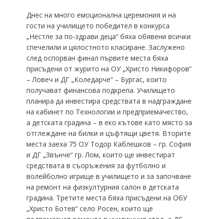
Днес на много емоционална церемония и на
гости на училището победител в конкурса
„Нестле за по-здрави деца“ бяха обявени всички
спечелили и цялостното класиране. Заслужено
след оспорван финал първите места бяха
присъдени от журито на ОУ „Христо Никифоров“
– Ловеч и ДГ „Коледарче“ – Бургас, които
получават финансова подкрепа. Училището
планира да инвестира средствата в надграждане
на кабинет по Технологии и предприемачество,
а детската градина – в еко кътове като място за
отглеждане на билки и цъфтящи цветя. Вторите
места заеха 75 ОУ Тодор Каблешков – гр. София
и ДГ „Звънче“ гр. Лом, които ще инвестират
средствата в съоръжения за футболно и
волейболно игрище в училището и за започване
на ремонт на физкултурния салон в детската
градина. Третите места бяха присъдени на ОбУ
„Христо Ботев“ село Росен, които ще