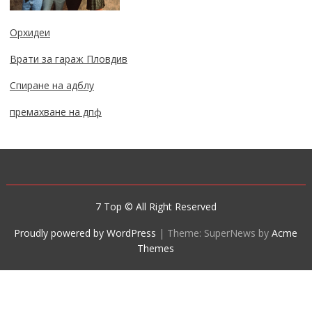
Орхидеи
Врати за гараж Пловдив
Спиране на адблу
премахване на дпф
7 Top © All Right Reserved
Proudly powered by WordPress
|
Theme: SuperNews by
Acme
Themes