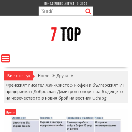
Skip
ПОНЕДЕЛНИК, АВГУСТ 10, 2026
to
content
Вие сте тук
Home
Други
Френският писател Жан-Кристоф Рюфен и българският ИТ
предприемач Доброслав Димитров говорят за бъдещето
на човечеството в новия брой на вестник Uchi.bg
Други