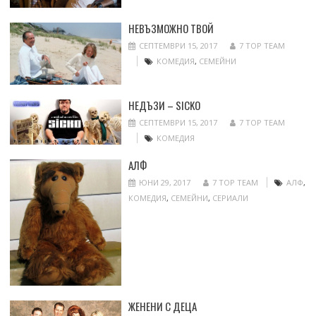
НЕВЪЗМОЖНО ТВОЙ
СЕПТЕМВРИ 15, 2017
7 TOP TEAM
КОМЕДИЯ
,
СЕМЕЙНИ
НЕДЪЗИ – SICKO
СЕПТЕМВРИ 15, 2017
7 TOP TEAM
КОМЕДИЯ
АЛФ
ЮНИ 29, 2017
7 TOP TEAM
АЛФ
,
КОМЕДИЯ
,
СЕМЕЙНИ
,
СЕРИАЛИ
ЖЕНЕНИ С ДЕЦА