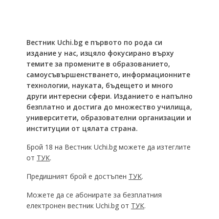
Вестник Uchi.bg e първото по рода си
издание у нас, изцяло фокусирано върху
темите за промените в образованието,
самоусъвършенстването, информационните
технологии, науката, бъдещето и много
други интересни сфери. Изданието е напълно
безплатно и достига до множество училища,
университети, образователни организации и
институции от цялата страна.
Брой 18 на Вестник Uchi.bg можете да изтеглите
от
ТУК
.
Предишният брой е достъпен
ТУК
.
Можете да се абонирате за безплатния
електронен вестник Uchi.bg от
ТУК
.