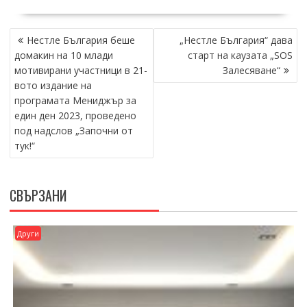
НАВИГАЦИЯ
Нестле България беше
„Нестле България“ дава
домакин на 10 млади
старт на каузата „SOS
мотивирани участници в 21-
Залесяване“
вото издание на
програмата Мениджър за
един ден 2023, проведено
под надслов „Започни от
тук!“
СВЪРЗАНИ
Други