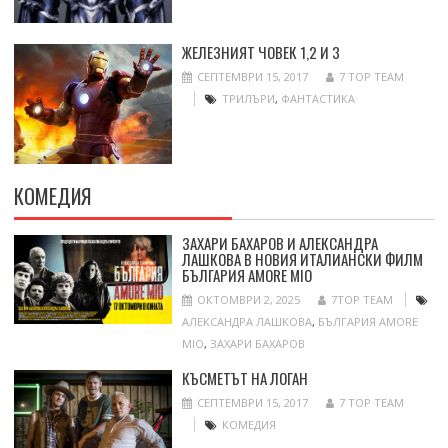
ЖЕЛЕЗНИЯТ ЧОВЕК 1,2 И 3
СЕПТЕМВРИ 15, 2017
7 TOP TEAM
ТРИЛЪРИ
,
ФАНТАСТИКА
КОМЕДИЯ
ЗАХАРИ БАХАРОВ И АЛЕКСАНДРА
ЛАШКОВА В НОВИЯ ИТАЛИАНСКИ ФИЛМ
БЪЛГАРИЯ AMORE MIO
ОКТОМВРИ 2, 2025
7TOP TEAM
АЛЕКСАНДРА ЛАШКОВА
,
БЪЛГАРИЯ AMORE
MIO
,
ЗАХАРИ БАХАРОВ
КЪСМЕТЪТ НА ЛОГАН
СЕПТЕМВРИ 15, 2017
7 TOP TEAM
КОМЕДИЯ