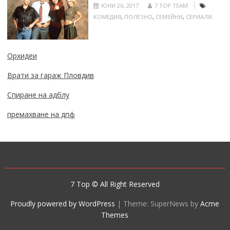
ЮНИ 26, 2017
7 TOP TEAM
КОМЕДИЯ
,
ПОЛЕЗНО
,
СЕМЕЙНИ
,
СЕРИАЛИ
Орхидеи
Врати за гараж Пловдив
Спиране на адблу
премахване на дпф
7 Top © All Right Reserved
Proudly powered by WordPress
|
Theme: SuperNews by
Acme
Themes