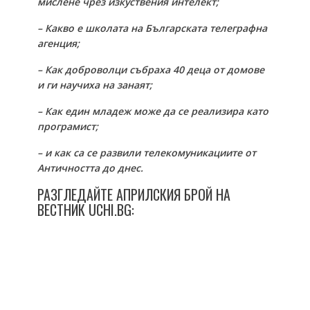
мислене чрез изкуствения интелект;
– Какво е школата на Българската телеграфна
агенция;
– Как доброволци събраха 40 деца от домове
и ги научиха на занаят;
– Как един младеж може да се реализира като
програмист;
– и как са се развили телекомуникациите от
Античността до днес.
РАЗГЛЕДАЙТЕ АПРИЛСКИЯ БРОЙ НА
ВЕСТНИК UCHI.BG: