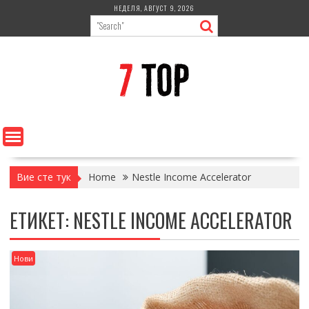
Skip
НЕДЕЛЯ, АВГУСТ 9, 2026
to
content
Вие сте тук
Home
Nestle Income Accelerator
ЕТИКЕТ:
NESTLE INCOME ACCELERATOR
Нови