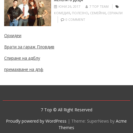
ЮНИ 26, 2017
7 TOP TEAM
КОМЕДИЯ
,
ПОЛЕЗНО
,
СЕМЕЙНИ
,
СЕРИАЛИ
0 COMMENT
Орхидеи
Врати за гараж Пловдив
Спиране на адблу
премахване на дпф
7 Top © All Right Reserved
Proudly powered by WordPress
|
Theme: SuperNews by
Acme
Themes