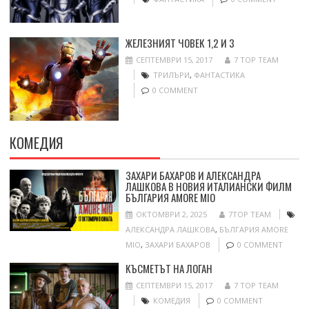
ЖЕЛЕЗНИЯТ ЧОВЕК 1,2 И 3
СЕПТЕМВРИ 15, 2017
7 TOP TEAM
ТРИЛЪРИ
,
ФАНТАСТИКА
0 COMMENT
КОМЕДИЯ
ЗАХАРИ БАХАРОВ И АЛЕКСАНДРА
ЛАШКОВА В НОВИЯ ИТАЛИАНСКИ ФИЛМ
БЪЛГАРИЯ AMORE MIO
ОКТОМВРИ 2, 2025
7TOP TEAM
АЛЕКСАНДРА ЛАШКОВА
,
БЪЛГАРИЯ AMORE
MIO
,
ЗАХАРИ БАХАРОВ
0 COMMENT
КЪСМЕТЪТ НА ЛОГАН
СЕПТЕМВРИ 15, 2017
7 TOP TEAM
КОМЕДИЯ
0 COMMENT