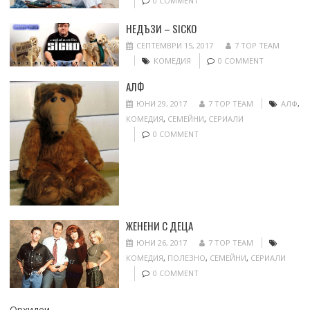
0 COMMENT
НЕДЪЗИ – SICKO
СЕПТЕМВРИ 15, 2017
7 TOP TEAM
КОМЕДИЯ
0 COMMENT
АЛФ
ЮНИ 29, 2017
7 TOP TEAM
АЛФ
,
КОМЕДИЯ
,
СЕМЕЙНИ
,
СЕРИАЛИ
0 COMMENT
ЖЕНЕНИ С ДЕЦА
ЮНИ 26, 2017
7 TOP TEAM
КОМЕДИЯ
,
ПОЛЕЗНО
,
СЕМЕЙНИ
,
СЕРИАЛИ
0 COMMENT
Орхидеи